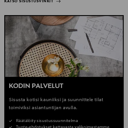
KATSO SISUSTUSVINKIT
NÄYTÄ VÄHEMMÄN
KATSO SISUSTUSVINKIT
KODIN PALVELUT
Sisusta kotisi kauniiksi ja suunnittele tilat
toimiviksi asiantuntijan avulla.
Räätälöity sisustussuunnitelma
Tuote-ehdotukset kattavasta valikoimastamme