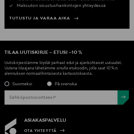
Maksuton sisustushankintojen yhteydessä
TUTUSTU JA VARAA AIKA
TILAA UUTISKIRJE
–
ETUSI
–
10 %
Uutiskirjeestämme löydät parhaat edut ja ajankohtaiset uutuudet.
Uutena tilaajana lähetämme sinulle etukoodin, jolla saat 10 %:n
alennuksen normaalihintaisesta kertaostoksesta.
Suomeksi
På svenska
ASIAKASPALVELU
OTA YHTEYTTÄ