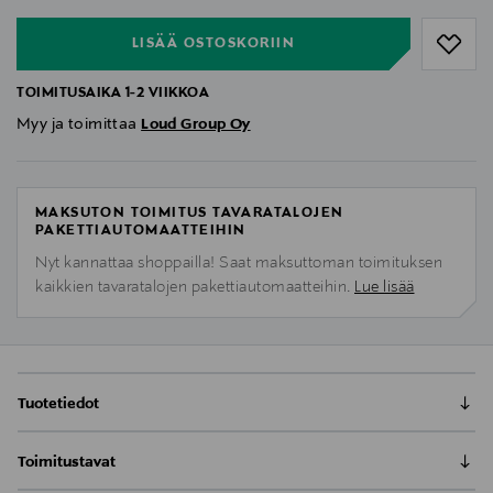
LISÄÄ OSTOSKORIIN
TOIMITUSAIKA 1-2 VIIKKOA
Myy ja toimittaa
Loud Group Oy
MAKSUTON TOIMITUS TAVARATALOJEN
PAKETTIAUTOMAATTEIHIN
Nyt kannattaa shoppailla! Saat maksuttoman toimituksen
kaikkien tavaratalojen pakettiautomaatteihin.
Lue lisää
Tuotetiedot
Victrola VTA-78 Eastwood LP -levysoitin tarjoaa
Toimitustavat
tyylikkään, modernin muotoilun ja vaikuttavan
valikoiman ominaisuuksia vinyylin ystäville. Tämä