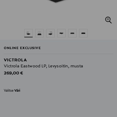
ONLINE EXCLUSIVE
VICTROLA
Victrola Eastwood LP, Levysoitin, musta
Original Price
269,00 €
Valitse
Väri
null
null