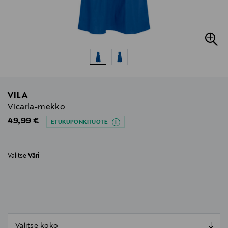
VILA
Vicarla-mekko
Original Price
49,99 €
ETUKUPONKITUOTE
Valitse
Väri
null