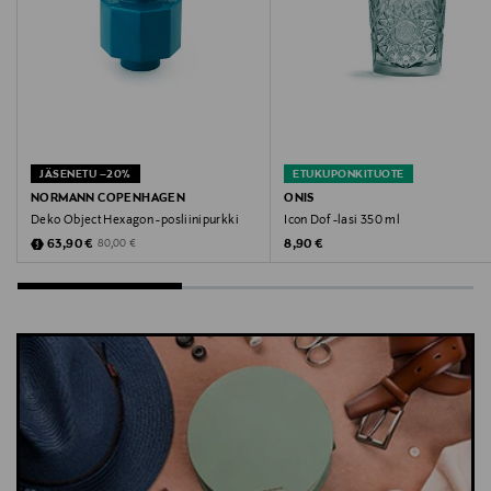
JÄSENETU –20%
ETUKUPONKITUOTE
NORMANN COPENHAGEN
ONIS
Deko Object Hexagon -posliinipurkki
Icon Dof -lasi 350 ml
Discounted Price
Original Price
Original Price
63,90 €
8,90 €
80,00 €