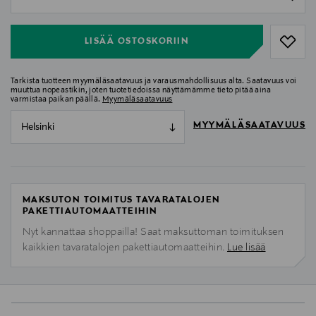
null
LISÄÄ OSTOSKORIIN
Tarkista tuotteen myymäläsaatavuus ja varausmahdollisuus alta. Saatavuus voi
muuttua nopeastikin, joten tuotetiedoissa näyttämämme tieto pitää aina
varmistaa paikan päällä.
Myymäläsaatavuus
MYYMÄLÄSAATAVUUS
Helsinki
MAKSUTON TOIMITUS TAVARATALOJEN
PAKETTIAUTOMAATTEIHIN
Nyt kannattaa shoppailla! Saat maksuttoman toimituksen
kaikkien tavaratalojen pakettiautomaatteihin.
Lue lisää