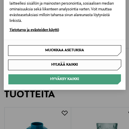
Valmistajan tuotenumero
laitteellesi sisällön ja mainosten personointia, sosiaalisen median
ominaisuuksia sekä liikenteen analysointia varten. Voit muuttaa
14115941
evästeasetuksiasi milloin tahansa sivun alareunasta löytyvästä
linkistä.
Valmistaja
ETUKUPONKITUOTE
ALE –40%
Tietoturva ja evästeiden käyttö
ESSENTIALS BY STOCKMANN
OBJECT
Vila Finland Oy
Sicilia Loose Fit -kashmirneulepusero
ObjJovanna O-Neck Long -mekko
Original Price
Discounted Price
Original Price
149,90 €
53,90 €
89,99 €
Valmistajan osoite
MUOKKAA ASETUKSIA
Lars Sonckin Kaari 6, 02600 Espoo, Finland
HYLKÄÄ KAIKKI
Digitaalinen osoite
HYVÄKSY KAIKKI
LISÄÄ KIINNOSTAVIA
contact@bestseller.com
TUOTTEITA
Avainsanat
Vila, mekko, arkimekko, kesämekko, hihaton mekko