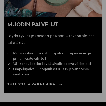
MUODIN PALVELUT
Löydä tyylisi jokaiseen päivään – tavarataloissa
tai etänä.
Monipuoliset pukeutumispalvelut: Apua arjen ja
juhlan vaatevalintoihin
Värikonsultaatio: Löydä sinulle sopiva väripaletti
Ompelupalvelu: Korjaukset uusiin ja vanhoihin
vaatteisiisi
TUTUSTU JA VARAA AIKA