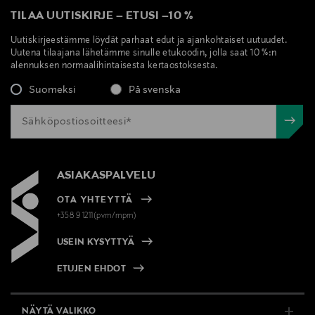
TILAA UUTISKIRJE
–
ETUSI
–
10 %
Uutiskirjeestämme löydät parhaat edut ja ajankohtaiset uutuudet.
Uutena tilaajana lähetämme sinulle etukoodin, jolla saat 10 %:n
alennuksen normaalihintaisesta kertaostoksesta.
Suomeksi
På svenska
ASIAKASPALVELU
OTA YHTEYTTÄ
+358 9 1211(pvm/mpm)
USEIN KYSYTTYÄ
ETUJEN EHDOT
NÄYTÄ VALIKKO