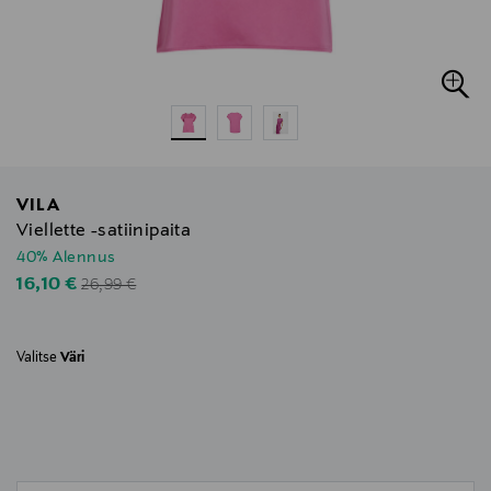
VILA
Viellette -satiinipaita
40% Alennus
Original Price
Discounted Price
16,10 €
26,99 €
Valitse
Väri