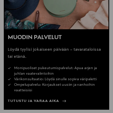
MUODIN PALVELUT
Löydä tyylisi jokaiseen päivään – tavarataloissa
tai etänä.
Monipuoliset pukeutumispalvelut: Apua arjen ja
juhlan vaatevalintoihin
Värikonsultaatio: Löydä sinulle sopiva väripaletti
Ompelupalvelu: Korjaukset uusiin ja vanhoihin
vaatteisiisi
TUTUSTU JA VARAA AIKA