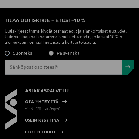
TILAA UUTISKIRJE
–
ETUSI
–
10 %
Uutiskirjeestämme löydät parhaat edut ja ajankohtaiset uutuudet.
Uutena tilaajana lähetämme sinulle etukoodin, jolla saat 10 %:n
alennuksen normaalihintaisesta kertaostoksesta.
Suomeksi
På svenska
ASIAKASPALVELU
OTA YHTEYTTÄ
+358 9 1211(pvm/mpm)
USEIN KYSYTTYÄ
ETUJEN EHDOT