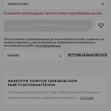
null
null
Ei saatavilla verkkokaupasta. Tarkista tuotteen myymäläsaatavuus alta.
EI SAATAVILLA
Tarkista tuotteen myymäläsaatavuus ja varausmahdollisuus alta. Saatavuus voi
muuttua nopeastikin, joten tuotetiedoissa näyttämämme tieto pitää aina
varmistaa paikan päällä.
Myymäläsaatavuus
MYYMÄLÄSAATAVUUS
Helsinki
MAKSUTON TOIMITUS TAVARATALOJEN
PAKETTIAUTOMAATTEIHIN
Nyt kannattaa shoppailla! Saat maksuttoman toimituksen
kaikkien tavaratalojen pakettiautomaatteihin.
Lue lisää