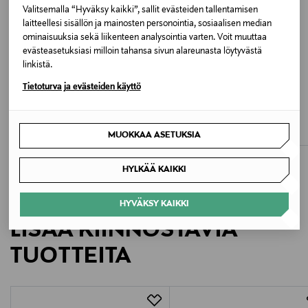
Valitsemalla “Hyväksy kaikki”, sallit evästeiden tallentamisen
Valmistusmaa
laitteellesi sisällön ja mainosten personointia, sosiaalisen median
ominaisuuksia sekä liikenteen analysointia varten. Voit muuttaa
Kiina
evästeasetuksiasi milloin tahansa sivun alareunasta löytyvästä
linkistä.
Valmistajan tuotenumero
Tietoturva ja evästeiden käyttö
ETUKUPONKITUOTE
ETUKUPONKITUOTE
14059563
VILA
VILA
ViEllette-satiinipusero
Viellette 2/4 Puff -satiinipaita
Valmistaja
Original Price
Original Price
26,99 €
34,99 €
MUOKKAA ASETUKSIA
Vila Finland Oy
HYLKÄÄ KAIKKI
Valmistajan osoite
HYVÄKSY KAIKKI
Lars Sonckin Kaari 6, 02600 Espoo, Finland
LISÄÄ KIINNOSTAVIA
Digitaalinen osoite
TUOTTEITA
contact@bestseller.com
Avainsanat