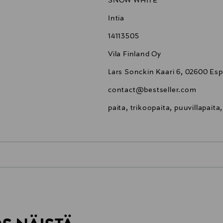
SNOW WHITE
Intia
14113505
Vila Finland Oy
Lars Sonckin Kaari 6, 02600 Esp
contact@bestseller.com
paita, trikoopaita, puuvillapaita,
0,00 €
inen tilaukseesi. Voit palauttaa tilaamasi tuotteen 30 vuorokauden ku
0,00 € – 4,90 €
rvitse ilmoittaa palautuksesta etukäteen.