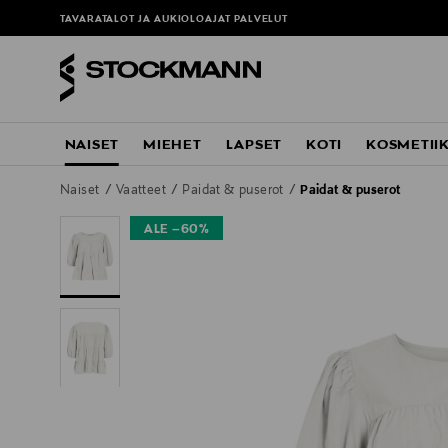
TAVARATALOT JA AUKIOLOAJAT
PALVELUT
NAISET
MIEHET
LAPSET
KOTI
KOSMETII
Naiset
Vaatteet
Paidat & puserot
Paidat & puserot
ALE –60%