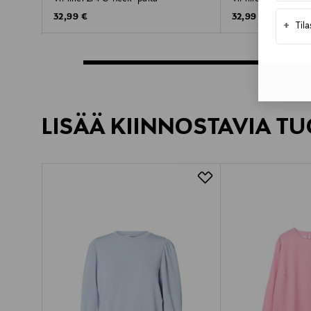
Original Price
Original Price
32,99 €
32,99 €
+
Til
LISÄÄ KIINNOSTAVIA TU