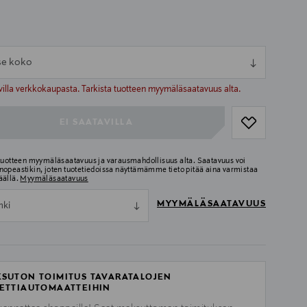
tse koko
ull
ull
villa verkkokaupasta. Tarkista tuotteen myymäläsaatavuus alta.
EI SAATAVILLA
 tuotteen myymäläsaatavuus ja varausmahdollisuus alta. Saatavuus voi
nopeastikin, joten tuotetiedoissa näyttämämme tieto pitää aina varmistaa
äällä.
Myymäläsaatavuus
MYYMÄLÄSAATAVUUS
nki
SUTON TOIMITUS TAVARATALOJEN
ETTIAUTOMAATTEIHIN