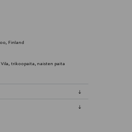
oo, Finland
 Vila, trikoopaita, naisten paita
luessa tuotteen vastaanottamisesta.