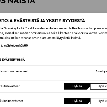
ÖS NÄISTÄ
7,90 €–50,00 € kuljetusyhtiöstä ja 
Alk. 6,90 €, kun toimitus on saatavi
IETOJA EVÄSTEISTÄ JA YKSITYISYYDESTÄ
la “Hyväksy kaikki”, sallit evästeiden tallentamisen laitteellesi sisällön ja maino
tia, sosiaalisen median ominaisuuksia sekä liikenteen analysointia varten. Voit 
uksiasi milloin tahansa sivun alareunasta löytyvästä linkistä.
 ja evästeiden käyttö
SE EVÄSTERYHMIÄ
ttämättömät evästeet
Aina hyv
autusevästeet
Hylkää
Hyväk
TUOTE
ALE –41%
kkinointievästeet
Hylkää
Hyväk
SELECTED
MONCL
 -paita
SlfViva 2/4 V-Neck -paita
Paita