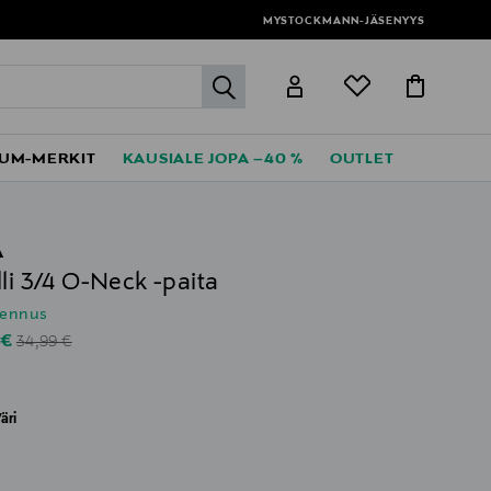
MYSTOCKMANN-JÄSENYYS
label.header.go
UM-MERKIT
KAUSIALE JOPA –40 %
OUTLET
A
lli 3/4 O-Neck -paita
lennus
Original Price
unted Price
 €
34,99 €
äri