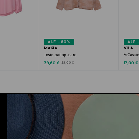
ALE –60%
ALE 
MAKIA
VILA
Josie-paitapusero
ViCassi
Discounted Price
Discoun
e
Original Price
39,60 €
17,00 €
99,00 €