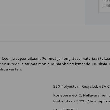
Nyt 
kaik
a arkeen ja vapaa-aikaan. Pehmeä ja hengittävä materiaali ta
naisuuteen ja tarjoaa monipuolisia yhdistelymahdollisuuksia.
ihoa vasten.
55% Polyester - Recycled, 45% C
Konepesu 40°C, Hellävarainen pe
korkeintaan 110°C, Älä rumpuku