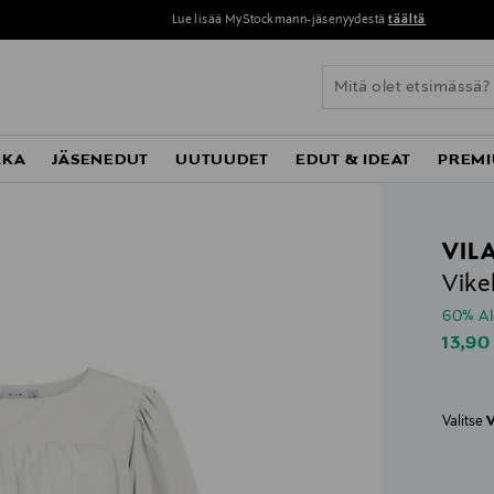
Lue lisää MyStockmann-jäsenyydestä
täältä
KKA
JÄSENEDUT
UUTUUDET
EDUT & IDEAT
PREMI
VIL
Vike
60% A
Disco
13,90
Valitse
V