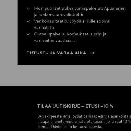
Monipuoliset pukeutumispalvelut: Apua arjen
ja juhlan vaatevalintoihin
Värikonsultaatio: Löydä sinulle sopiva
väripaletti
Ompelupalvelu: Korjaukset uusiin ja
vanhoihin vaatteisiisi
TUTUSTU JA VARAA AIKA
TILAA UUTISKIRJE
–
ETUSI
–
10 %
Uutiskirjeestämme löydät parhaat edut ja ajankohtai
tilaajana lähetämme sinulle etukoodin, jolla saat 10 
normaalihintaisesta kertaostoksesta.