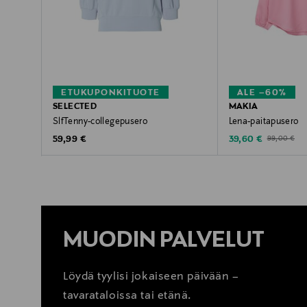
ETUKUPONKITUOTE
ALE –60%
SELECTED
MAKIA
SlfTenny-collegepusero
Lena-paitapusero
Original Price
Discounted Price
Original Pric
59,99 €
39,60 €
99,00 €
MUODIN PALVELUT
Löydä tyylisi jokaiseen päivään –
tavarataloissa tai etänä.