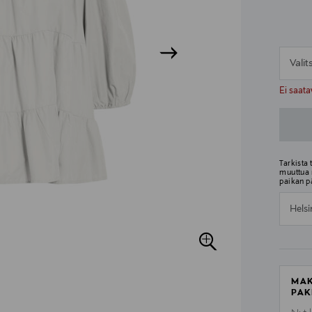
Vali
n
n
Ei saata
Tarkista
muuttua 
paikan p
Helsi
MAK
PAK