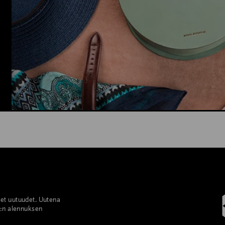
set uutuudet. Uutena
%:n alennuksen