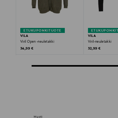
ETUKUPONKITUOTE
ETUKUPONKI
VILA
VILA
Viril Open -neuletakki
Viril-neuletakki
Original Price
Original Price
34,99 €
32,99 €
Muoti