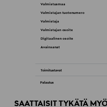
Valmistusmaa
Valmistajan tuotenumero
Valmistaja
Valmistajan osoite
Digitaalinen osoite
Avainsanat
Toimitustavat
Nouto tavaratalosta
Palautus
Meille on hyvin tärkeää, että olet tyytyvä
Toimitus automaattiin tai noutopisteeseen
Palauttaminen on maksutonta eikä sinun ta
SAATTAISIT TYKÄTÄ MY
LUE TARKEMMAT PALAUTUSOHJEET
Kotiinkuljetus