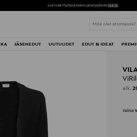
Lue lisää MyStockmann-jäsenyydestä
täältä
KKA
JÄSENEDUT
UUTUUDET
EDUT & IDEAT
PREMI
VIL
ViRi
Or
2
alk.
Valitse
V