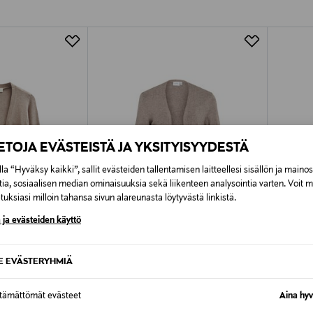
Alk. 6,90 €, kun toimitus on saatavi
IETOJA EVÄSTEISTÄ JA YKSITYISYYDESTÄ
la “Hyväksy kaikki”, sallit evästeiden tallentamisen laitteellesi sisällön ja maino
tia, sosiaalisen median ominaisuuksia sekä liikenteen analysointia varten. Voit 
uksiasi milloin tahansa sivun alareunasta löytyvästä linkistä.
 ja evästeiden käyttö
SE EVÄSTERYHMIÄ
TUOTE
ETUKUPONKITUOTE
ETU
VILA
VILA
ttämättömät evästeet
Aina hyv
i
ViRil-neuletakki
ViRil Sh