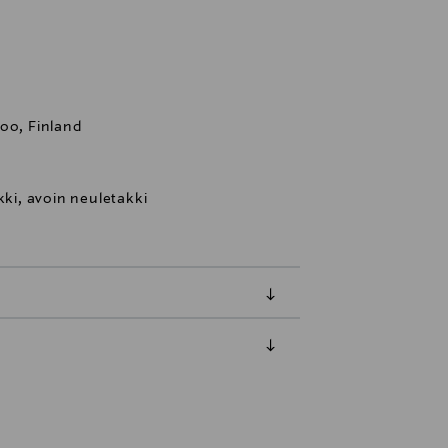
oo, Finland
kki, avoin neuletakki
luessa tuotteen vastaanottamisesta.
tuotteen koosta riippuen