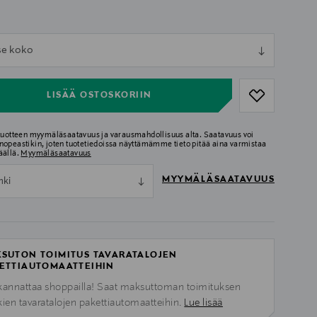
ull
tse koko
ull
LISÄÄ OSTOSKORIIN
 tuotteen myymäläsaatavuus ja varausmahdollisuus alta. Saatavuus voi
nopeastikin, joten tuotetiedoissa näyttämämme tieto pitää aina varmistaa
äällä.
Myymäläsaatavuus
MYYMÄLÄSAATAVUUS
nki
SUTON TOIMITUS TAVARATALOJEN
ETTIAUTOMAATTEIHIN
kannattaa shoppailla! Saat maksuttoman toimituksen
kien tavaratalojen pakettiautomaatteihin.
Lue lisää