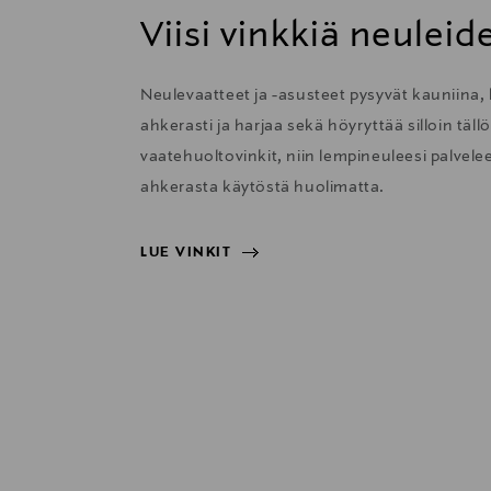
Viisi vinkkiä neulei
Neulevaatteet ja -asusteet pysyvät kauniina, 
ahkerasti ja harjaa sekä höyryttää silloin täl
vaatehuoltovinkit, niin lempineuleesi palvelee 
ahkerasta käytöstä huolimatta.
LUE VINKIT
LUE VINKIT