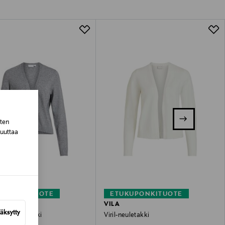
lla valittuun osoitteeseen.
sten
muuttaa
KUPONKITUOTE
ETUKUPONKITUOTE
VILA
äksytty
ort -neuletakki
Viril-neuletakki