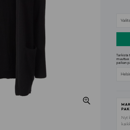
n
Vali
n
Tarkista
muuttua 
paikan p
Helsi
MAK
PAK
Nyt 
kaik