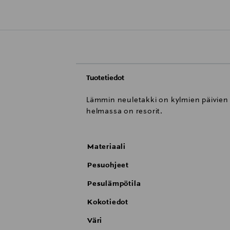
Tuotetiedot
Lämmin neuletakki on kylmien päivien 
helmassa on resorit.
Materiaali
Pesuohjeet
Pesulämpötila
Kokotiedot
Väri