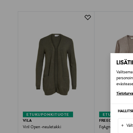
Pikatoimitus Wolt
LISÄT
Valitsemal
personoin
evästeaset
Tietoturva
HALLIT
ETUKUPONKITUOTE
ETUKUPONKI
VILA
FREEQUENT
+
Väl
Viril Open -neuletakki
FqAgnes-neuletakk