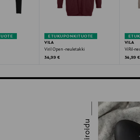
TUOTE
ETUKUPONKITUOTE
ETU
VILA
VILA
Viril Open -neuletakki
ViRil-ne
Original Price
Original
34,99 €
34,99 
Inspiroidu