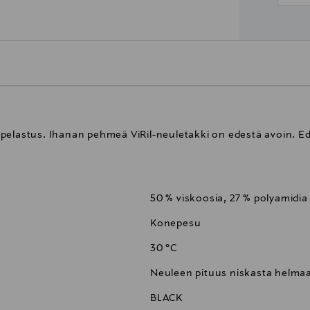
pelastus. Ihanan pehmeä ViRil-neuletakki on edestä avoin. Ed
50 % viskoosia, 27 % polyamidia 
Konepesu
30 °C
Neuleen pituus niskasta helma
BLACK