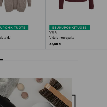
KUPONKITUOTE
ETUKUPONKITUOTE
VILA
uletakki
Vidalo-neulepaita
 Price
Original Price
€
32,99 €