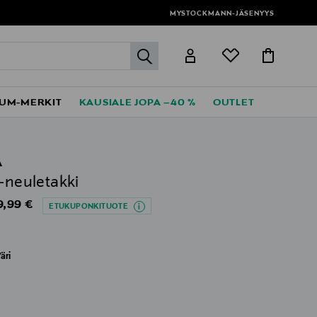
MYSTOCKMANN-JÄSENYYS
label.header.go
UM-MERKIT
KAUSIALE JOPA –40 %
OUTLET
A
l-neuletakki
iginal Price
9,99 €
ETUKUPONKITUOTE
äri