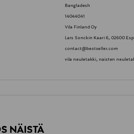
Bangladesh
14044041
Vila Finland Oy
Lars Sonckin Kaari 6, 02600 Esp
contact@bestseller.com
vila neuletakki, naisten neuleta
0,00 €
inen tilaukseesi. Voit palauttaa tilaamasi tuotteen 30 vuorokauden ku
0,00 € – 4,90 €
rvitse ilmoittaa palautuksesta etukäteen.
ÖS NÄISTÄ
7,90 €–50,00 € kuljetusyhtiöstä ja 