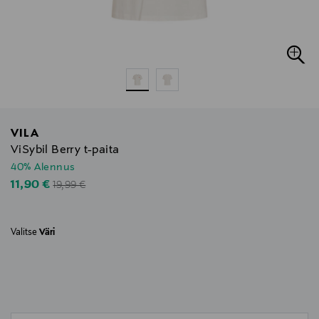
VILA
ViSybil Berry t-paita
40% Alennus
Original Price
Discounted Price
11,90 €
19,99 €
Valitse
Väri