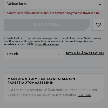
null
null
Ei saatavilla verkkokaupasta. Tarkista tuotteen myymäläsaatavuus alta.
EI SAATAVILLA
Tarkista tuotteen myymäläsaatavuus ja varausmahdollisuus alta. Saatavuus voi
muuttua nopeastikin, joten tuotetiedoissa näyttämämme tieto pitää aina
varmistaa paikan päällä.
Myymäläsaatavuus
MYYMÄLÄSAATAVUUS
Helsinki
MAKSUTON TOIMITUS TAVARATALOJEN
PAKETTIAUTOMAATTEIHIN
Nyt kannattaa shoppailla! Saat maksuttoman toimituksen
kaikkien tavaratalojen pakettiautomaatteihin.
Lue lisää