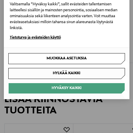
Valitsemalla “Hyväksy kaikki”, sallit evästeiden tallentamisen
laitteellesi sisällön ja mainosten personointia, sosiaalisen median
Väri
ominaisuuksia sekä liikenteen analysointia varten. Voit muuttaa
SNOW WHITE DETAIL:STRAWBERRY EMB
evästeasetuksiasi milloin tahansa sivun alareunasta löytyvästä
linkistä.
Valmistusmaa
Tietoturva ja evästeiden käyttö
ALE –40%
Bangladesh
MONCLER
MONCLER
T-paita
T-paita
Discounted Price
Original Price
Original Price
189,00 €
270,00 €
MUOKKAA ASETUKSIA
315,00 €
Valmistajan tuotenumero
14114624
HYLKÄÄ KAIKKI
Valmistaja
HYVÄKSY KAIKKI
Vila Finland Oy
LISÄÄ KIINNOSTAVIA
TUOTTEITA
Valmistajan osoite
Lars Sonckin Kaari 6, 02600 Espoo, Finland