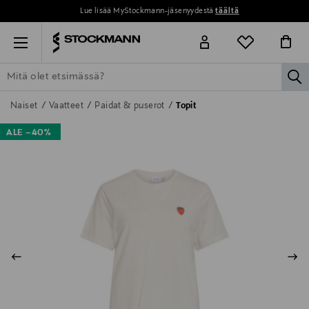
Lue lisää MyStockmann-jäsenyydestä
täältä
Menu
la
ETSI KAIKKI
NAISET
MIEHET
LAPSET
KOTI
KOSMETIIK
Naiset
Vaatteet
Paidat & puserot
Topit
ALE –40%