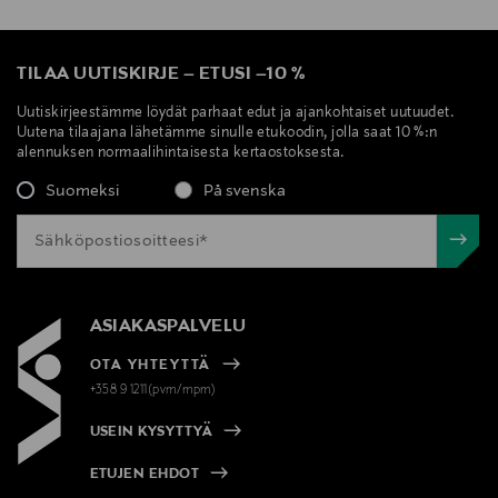
TILAA UUTISKIRJE
–
ETUSI
–
10 %
Uutiskirjeestämme löydät parhaat edut ja ajankohtaiset uutuudet.
Uutena tilaajana lähetämme sinulle etukoodin, jolla saat 10 %:n
alennuksen normaalihintaisesta kertaostoksesta.
Suomeksi
På svenska
ASIAKASPALVELU
OTA YHTEYTTÄ
+358 9 1211(pvm/mpm)
USEIN KYSYTTYÄ
ETUJEN EHDOT