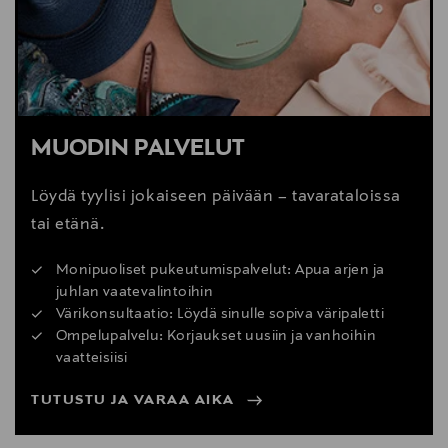
MUODIN PALVELUT
Löydä tyylisi jokaiseen päivään – tavarataloissa
tai etänä.
Monipuoliset pukeutumispalvelut: Apua arjen ja
juhlan vaatevalintoihin
Värikonsultaatio: Löydä sinulle sopiva väripaletti
Ompelupalvelu: Korjaukset uusiin ja vanhoihin
vaatteisiisi
TUTUSTU JA VARAA AIKA