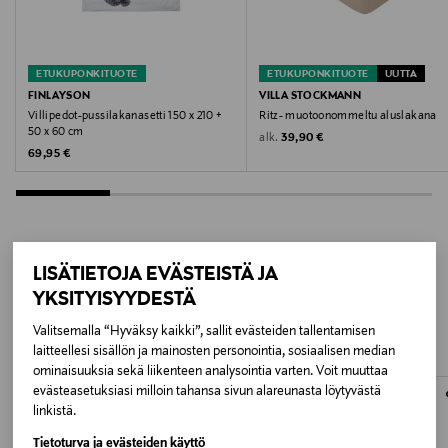
40 °C
Väri
ETUKUPONKITUOTE
ETUKUPONKITUOTE
UUTTA
HARMAA
FINLAYSON
VILLA STOCKMANN
Villipedot-pussilakanasetti 150 x 210 +
Ritz- muotoonommeltu aluslakana
Valmistusmaa
50 x 60 cm
Original Price
alk.
39,90 €
Original Price
69,95 €
Turkki
Valmistajan tuotenumero
1234567535302
LISÄTIETOJA EVÄSTEISTÄ JA
LISÄÄ KIINNOSTAVIA
YKSITYISYYDESTÄ
Valmistaja
TUOTTEITA
Lindex Group Oyj
Valitsemalla “Hyväksy kaikki”, sallit evästeiden tallentamisen
laitteellesi sisällön ja mainosten personointia, sosiaalisen median
ominaisuuksia sekä liikenteen analysointia varten. Voit muuttaa
Valmistajan osoite
evästeasetuksiasi milloin tahansa sivun alareunasta löytyvästä
linkistä.
Stockmann, Lindex Group Oyj, Aleksanterinkatu 52 B,
PL 220, 00101, Helsinki, Finland
Tietoturva ja evästeiden käyttö