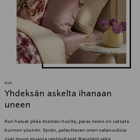
Koti
Yhdeksän askelta ihanaan
uneen
Kun haluat pitää itsestäsi huolta, paras keino on satsata
kunnon yöuniin. Syvän, palauttavan unen salaisuuksia
ovat muun muassa rentouttavat iltarutiinit sekä