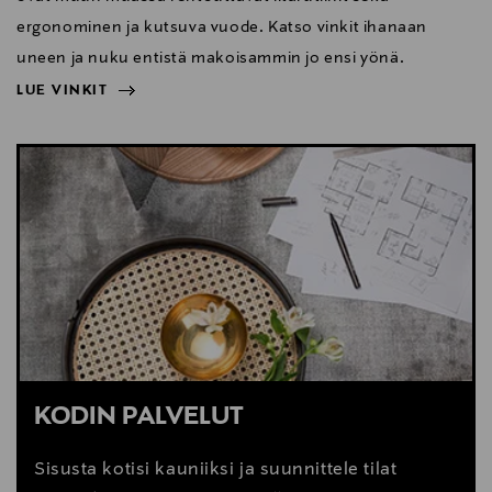
ergonominen ja kutsuva vuode. Katso vinkit ihanaan
uneen ja nuku entistä makoisammin jo ensi yönä.
LUE VINKIT
NÄYTÄ VÄHEMMÄN
LUE VINKIT
KODIN PALVELUT
Sisusta kotisi kauniiksi ja suunnittele tilat