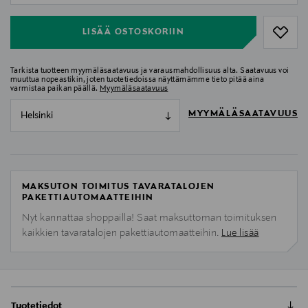
LISÄÄ OSTOSKORIIN
Tarkista tuotteen myymäläsaatavuus ja varausmahdollisuus alta. Saatavuus voi
muuttua nopeastikin, joten tuotetiedoissa näyttämämme tieto pitää aina
varmistaa paikan päällä.
Myymäläsaatavuus
MYYMÄLÄSAATAVUUS
Helsinki
MAKSUTON TOIMITUS TAVARATALOJEN
PAKETTIAUTOMAATTEIHIN
Nyt kannattaa shoppailla! Saat maksuttoman toimituksen
kaikkien tavaratalojen pakettiautomaatteihin.
Lue lisää
Tuotetiedot