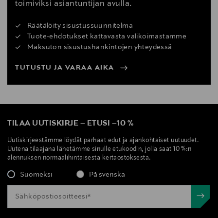
toimiviksi asiantuntijan avulla.
Räätälöity sisustussuunnitelma
Tuote-ehdotukset kattavasta valikoimastamme
Maksuton sisustushankintojen yhteydessä
TUTUSTU JA VARAA AIKA
TILAA UUTISKIRJE
–
ETUSI
–
10 %
Uutiskirjeestämme löydät parhaat edut ja ajankohtaiset uutuudet.
Uutena tilaajana lähetämme sinulle etukoodin, jolla saat 10 %:n
alennuksen normaalihintaisesta kertaostoksesta.
Suomeksi
På svenska