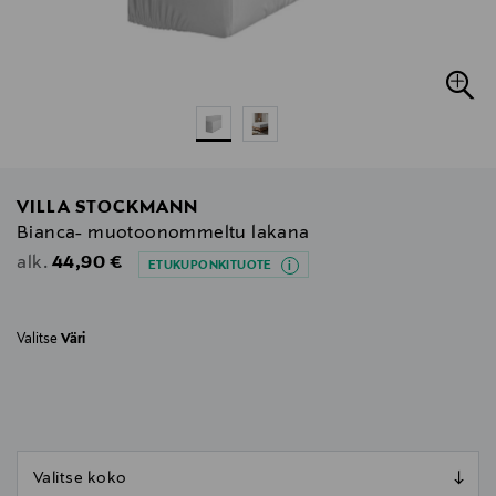
VILLA STOCKMANN
Bianca- muotoonommeltu lakana
Original Price
44,90 €
alk.
ETUKUPONKITUOTE
Valitse
Väri
null
null