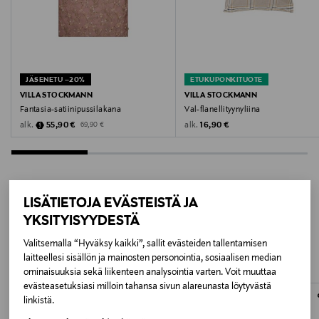
Valmistusmaa
Portugali
JÄSENETU –20%
ETUKUPONKITUOTE
Valmistajan tuotenumero
VILLA STOCKMANN
VILLA STOCKMANN
Fantasia-satiinipussilakana
Val-flanellityynyliina
2608 FANTASIA_VS
Discounted Price
Original Price
Original Price
alk.
alk.
55,90 €
16,90 €
69,90 €
Valmistaja
Lindex Group Oyj
LISÄTIETOJA EVÄSTEISTÄ JA
Valmistajan osoite
LISÄÄ KIINNOSTAVIA
YKSITYISYYDESTÄ
Stockmann, Lindex Group Oyj, Aleksanterinkatu 52 B,
Valitsemalla “Hyväksy kaikki”, sallit evästeiden tallentamisen
TUOTTEITA
PL 220, 00101, Helsinki, Finland
laitteellesi sisällön ja mainosten personointia, sosiaalisen median
ominaisuuksia sekä liikenteen analysointia varten. Voit muuttaa
Digitaalinen osoite
evästeasetuksiasi milloin tahansa sivun alareunasta löytyvästä
linkistä.
www.stockmann.com/asiakaspalvelu