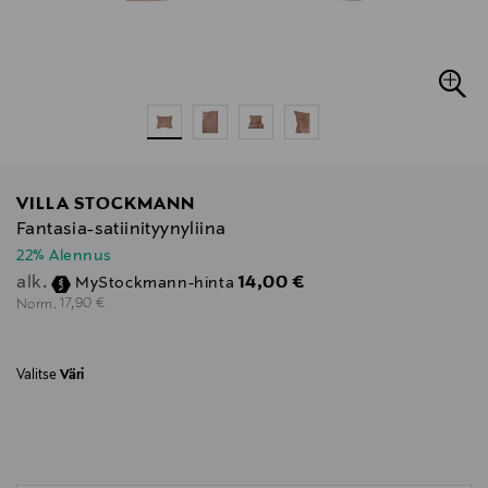
VILLA STOCKMANN
Fantasia-satiinityynyliina
22% Alennus
Discounted Price
14,00 €
alk.
MyStockmann-hinta
Original Price
17,90 €
Norm.
Valitse
Väri