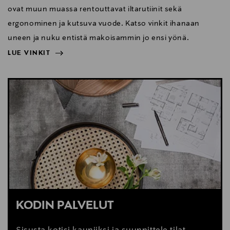
ovat muun muassa rentouttavat iltarutiinit sekä
ergonominen ja kutsuva vuode. Katso vinkit ihanaan
uneen ja nuku entistä makoisammin jo ensi yönä.
LUE VINKIT
NÄYTÄ VÄHEMMÄN
LUE VINKIT
KODIN PALVELUT