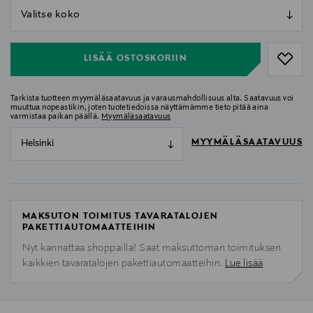
null
null
LISÄÄ OSTOSKORIIN
Tarkista tuotteen myymäläsaatavuus ja varausmahdollisuus alta. Saatavuus voi
muuttua nopeastikin, joten tuotetiedoissa näyttämämme tieto pitää aina
varmistaa paikan päällä.
Myymäläsaatavuus
MYYMÄLÄSAATAVUUS
Helsinki
MAKSUTON TOIMITUS TAVARATALOJEN
PAKETTIAUTOMAATTEIHIN
Nyt kannattaa shoppailla! Saat maksuttoman toimituksen
kaikkien tavaratalojen pakettiautomaatteihin.
Lue lisää