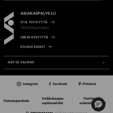
ASIAKASPALVELU
OTA YHTEYTTÄ
+358 9 1211(pvm/mpm)
USEIN KYSYTTYÄ
ETUJEN EHDOT
NÄYTÄ VALIKKO
TUKI & INFO
Instagram
Facebook
Pinterest
AJANKOHTAISTA
PALVELUT
Verkkokaupan
Tietoturva ja
Tietosuojaseloste
sopimusehdot
evästeiden käyttö
VASTUULLISUUS