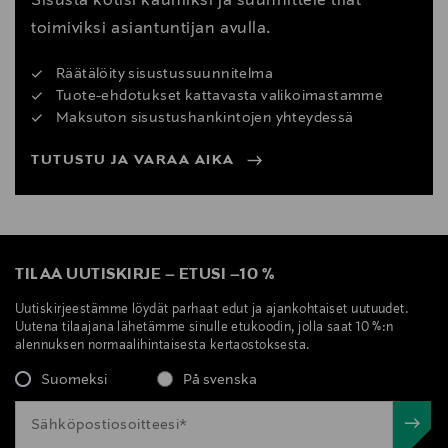
Sisusta kotisi kauniiksi ja suunnittele tilat
toimiviksi asiantuntijan avulla.
Räätälöity sisustussuunnitelma
Tuote-ehdotukset kattavasta valikoimastamme
Maksuton sisustushankintojen yhteydessä
TUTUSTU JA VARAA AIKA
TILAA UUTISKIRJE
–
ETUSI
–
10 %
Uutiskirjeestämme löydät parhaat edut ja ajankohtaiset uutuudet.
Uutena tilaajana lähetämme sinulle etukoodin, jolla saat 10 %:n
alennuksen normaalihintaisesta kertaostoksesta.
Suomeksi
På svenska