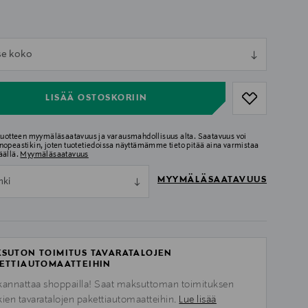
ull
tse koko
ull
LISÄÄ OSTOSKORIIN
 tuotteen myymäläsaatavuus ja varausmahdollisuus alta. Saatavuus voi
nopeastikin, joten tuotetiedoissa näyttämämme tieto pitää aina varmistaa
äällä.
Myymäläsaatavuus
MYYMÄLÄSAATAVUUS
nki
SUTON TOIMITUS TAVARATALOJEN
ETTIAUTOMAATTEIHIN
kannattaa shoppailla! Saat maksuttoman toimituksen
kien tavaratalojen pakettiautomaatteihin.
Lue lisää