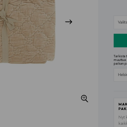
n
Vali
n
Tarkista
muuttua 
paikan p
Helsi
MAK
PAK
Nyt 
kaik