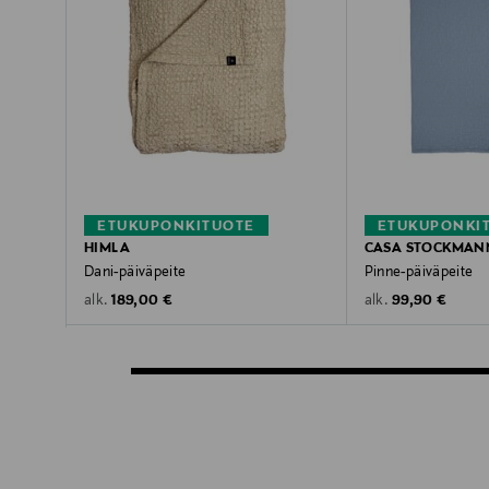
ETUKUPONKITUOTE
ETUKUPONKI
HIMLA
CASA STOCKMAN
Dani-päiväpeite
Pinne-päiväpeite
Original Price
Original Price
189,00 €
99,90 €
alk.
alk.