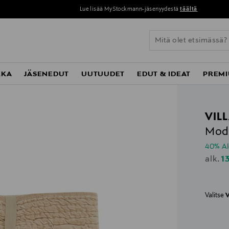
Lue lisää MyStockmann-jäsenyydestä
täältä
KKA
JÄSENEDUT
UUTUUDET
EDUT & IDEAT
PREMI
VIL
Mode
40% A
D
1
alk.
Valitse
V