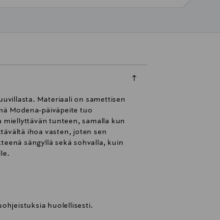
uuvillasta. Materiaali on samettisen
Tämä Modena-päiväpeite tuo
 miellyttävän tunteen, samalla kun
ttävältä ihoa vasten, joten sen
tteenä sängyllä sekä sohvalla, kuin
le.
ohjeistuksia huolellisesti.