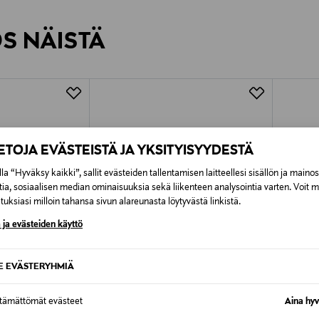
inen tilaukseesi. Voit palauttaa tilaamasi tuotteen 30 vuorokauden ku
0,00 € – 4,90 €
rvitse ilmoittaa palautuksesta etukäteen.
ÖS NÄISTÄ
7,90 €–50,00 € kuljetusyhtiöstä ja 
Alk. 6,90 €, kun toimitus on saatavi
IETOJA EVÄSTEISTÄ JA YKSITYISYYDESTÄ
la “Hyväksy kaikki”, sallit evästeiden tallentamisen laitteellesi sisällön ja maino
tia, sosiaalisen median ominaisuuksia sekä liikenteen analysointia varten. Voit 
uksiasi milloin tahansa sivun alareunasta löytyvästä linkistä.
 ja evästeiden käyttö
SE EVÄSTERYHMIÄ
ttämättömät evästeet
Aina hyv