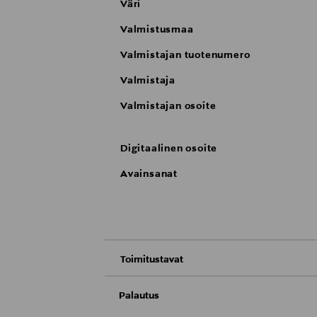
Väri
Valmistusmaa
Valmistajan tuotenumero
Valmistaja
Valmistajan osoite
Digitaalinen osoite
Avainsanat
Toimitustavat
Nouto tavaratalosta
Palautus