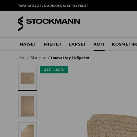
TAVARATALOT JA AUKIOLOAJAT
PALVELUT
NAISET
MIEHET
LAPSET
KOTI
KOSMETII
Koti
Sisustus
Huovat & päiväpeitot
ALE –40%