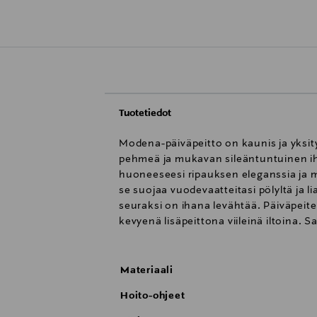
Tuotetiedot
Modena-päiväpeitto on kaunis ja yksity
pehmeä ja mukavan sileäntuntuinen iho
huoneeseesi ripauksen eleganssia ja 
se suojaa vuodevaatteitasi pölyltä ja l
seuraksi on ihana levähtää. Päiväpeite
kevyenä lisäpeittona viileinä iltoina. Sa
Materiaali
Hoito-ohjeet