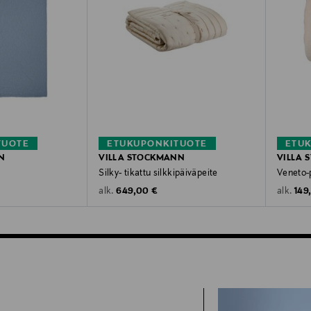
TUOTE
ETUKUPONKITUOTE
ETU
N
VILLA STOCKMANN
VILLA
Silky- tikattu silkkipäiväpeite
Veneto-
Original Price
Orig
649,00 €
149
alk.
alk.