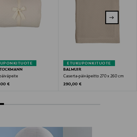
KUPONKITUOTE
ETUKUPONKITUOTE
 STOCKMANN
BALMUIR
päiväpeite
Caserta-päiväpeitto 270 x 260 cm
inal Price
Original Price
,00 €
290,00 €