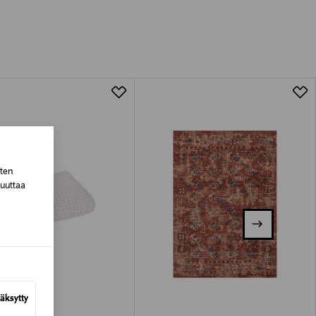
luessa tuotteen vastaanottamisesta.
tuotteen koosta riippuen
lla valittuun osoitteeseen.
sten
muuttaa
äksytty