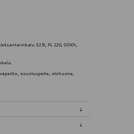
eksanterinkatu 52 B, PL 220, 00101,
lvelu
iväpeitto, sisustuspeite, olohuone,