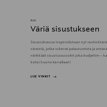
Koti
Väriä sisustukseen
Sisustuksessa inspiroidutaan nyt rauhoittavis
väreistä, jotka tukevat palautumista ja anta
värikkäät sisustussuosikit joka budjettiin – k
kotisi huone kerrallaan!
LUE VINKIT