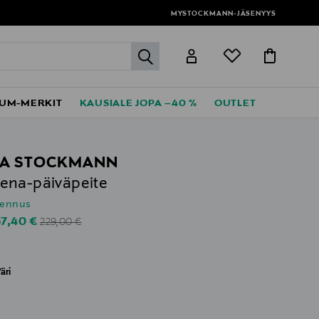
MYSTOCKMANN-JÄSENYYS
label.header.go
UM-MERKIT
KAUSIALE JOPA –40 %
OUTLET
LA STOCKMANN
na-päiväpeite
lennus
Original Price
iscounted Price
37,40 €
229,00 €
äri