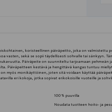
iskohtainen, koristeellinen päiväpeitto, joka on valmistettu p
a vasten, sekä se sopii täydellisesti sohvalle tai sänkyyn. 
mukavuutta. Päiväpeite on suunniteltu tarjoamaan pehmeän ja
ialta. Päiväpeitteen kestävä ja hengittävä kangas tuntuu mielly
 on myös monikäyttöinen, joten sitä voidaan käyttää päiväpei
atavilla eri kokoja, jotka sopivat erikokoisille vuoteille ja sohvil
100 % puuvilla
Noudata tuotteen hoito- ja pesu