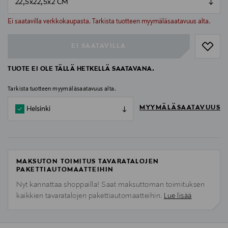
null
null
Ei saatavilla verkkokaupasta. Tarkista tuotteen myymäläsaatavuus alta.
EI SAATAVILLA
TUOTE EI OLE TÄLLÄ HETKELLÄ SAATAVANA.
Tarkista tuotteen myymäläsaatavuus alta.
MYYMÄLÄSAATAVUUS
Helsinki
MAKSUTON TOIMITUS TAVARATALOJEN
PAKETTIAUTOMAATTEIHIN
Nyt kannattaa shoppailla! Saat maksuttoman toimituksen
kaikkien tavaratalojen pakettiautomaatteihin.
Lue lisää