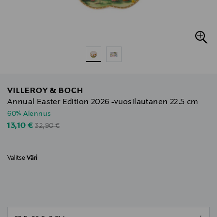
VILLEROY & BOCH
Annual Easter Edition 2026 -vuosilautanen 22.5 cm
60% Alennus
Original Price
Discounted Price
13,10 €
32,90 €
Valitse
Väri