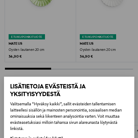
Suositellaan käsinpesua.
Väri
MULTICOLOR
ETUKUPONKITUOTE
ETUKUPONKITUOTE
Koko
MATEUS
MATEUS
Oyster-lautanen 20 cm
Oyster-lautanen 20 cm
22,5x22,5x2 CM
Original Price
Original Price
34,90 €
34,90 €
Valmistusmaa
Kiina
LISÄTIETOJA EVÄSTEISTÄ JA
Valmistajan tuotenumero
YKSITYISYYDESTÄ
LISÄÄ KIINNOSTAVIA
14-8627-2651
Valitsemalla “Hyväksy kaikki”, sallit evästeiden tallentamisen
TUOTTEITA
laitteellesi sisällön ja mainosten personointia, sosiaalisen median
ominaisuuksia sekä liikenteen analysointia varten. Voit muuttaa
Valmistaja
evästeasetuksiasi milloin tahansa sivun alareunasta löytyvästä
Villeroy & Boch AG
linkistä.