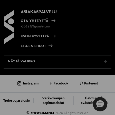
ASIAKASPALVELU
OTA YHTEYTTÄ
+358 9 1211(pvm/mpm)
USEIN KYSYTTYÄ
ETUJEN EHDOT
NÄYTÄ VALIKKO
TUKI & INFO
Instagram
Facebook
Pinterest
AJANKOHTAISTA
PALVELUT
Verkkokaupan
Tietoturva ja
Tietosuojaseloste
sopimusehdot
evästeiden käyttö
VASTUULLISUUS
©
2026 All rights reserved