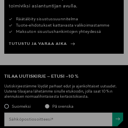
toimiviksi asiantuntijan avulla.
Räätälöity sisustussuunnitelma
Tuote-ehdotukset kattavasta valikoimastamme
Maksuton sisustushankintojen yhteydessä
TUTUSTU JA VARAA AIKA
TILAA UUTISKIRJE
–
ETUSI
–
10 %
Uutiskirjeestämme löydät parhaat edut ja ajankohtaiset uutuudet.
Uutena tilaajana lähetämme sinulle etukoodin, jolla saat 10 %:n
alennuksen normaalihintaisesta kertaostoksesta.
Suomeksi
På svenska