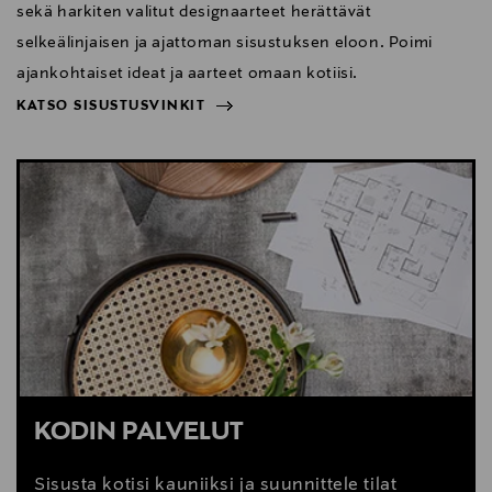
sekä harkiten valitut designaarteet herättävät
selkeälinjaisen ja ajattoman sisustuksen eloon. Poimi
ajankohtaiset ideat ja aarteet omaan kotiisi.
KATSO SISUSTUSVINKIT
NÄYTÄ VÄHEMMÄN
KATSO SISUSTUSVINKIT
KODIN PALVELUT
Sisusta kotisi kauniiksi ja suunnittele tilat