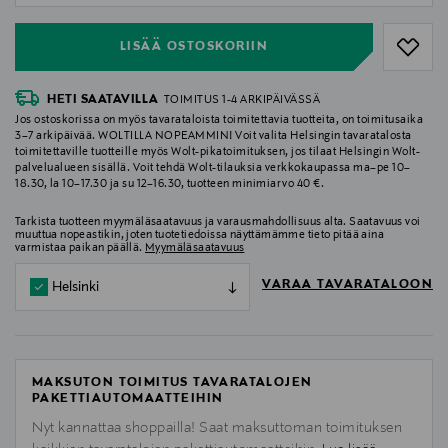
LISÄÄ OSTOSKORIIN
HETI SAATAVILLA
TOIMITUS 1-4 ARKIPÄIVÄSSÄ
Jos ostoskorissa on myös tavarataloista toimitettavia tuotteita, on toimitusaika
3–7 arkipäivää. WOLTILLA NOPEAMMIN! Voit valita Helsingin tavaratalosta
toimitettaville tuotteille myös Wolt-pikatoimituksen, jos tilaat Helsingin Wolt-
palvelualueen sisällä. Voit tehdä Wolt-tilauksia verkkokaupassa ma–pe 10–
18.30, la 10–17.30 ja su 12–16.30, tuotteen minimiarvo 40 €.
Tarkista tuotteen myymäläsaatavuus ja varausmahdollisuus alta. Saatavuus voi
muuttua nopeastikin, joten tuotetiedoissa näyttämämme tieto pitää aina
varmistaa paikan päällä.
Myymäläsaatavuus
VARAA TAVARATALOON
Helsinki
MAKSUTON TOIMITUS TAVARATALOJEN
PAKETTIAUTOMAATTEIHIN
Nyt kannattaa shoppailla! Saat maksuttoman toimituksen