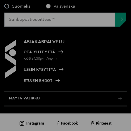
Suomeksi
På svenska
ASIAKASPALVELU
OTA YHTEYTTÄ
+358 9 1211(pvm/mpm)
USEIN KYSYTTYÄ
ETUJEN EHDOT
NÄYTÄ VALIKKO
TUKI & INFO
Instagram
Facebook
Pinterest
AJANKOHTAISTA