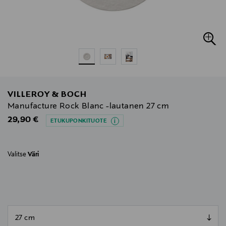
VILLEROY & BOCH
Manufacture Rock Blanc -lautanen 27 cm
Original Price
29,90 €
ETUKUPONKITUOTE
Valitse
Väri
null
null