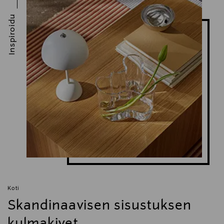
ruokalautanen, matala lautanen, tarjoilulautanen
Inspiroidu
Koti
Skandinaavisen sisustuksen
kulmakivet