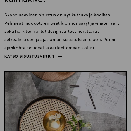
Skandinaavinen sisustus on nyt kutsuva ja kodikas.
Pehmeät muodot, lempeät luonnonsävyt ja -materiaalit
sekä harkiten valitut designaarteet herättävät
selkeälinjaisen ja ajattoman sisustuksen eloon. Poimi
ajankohtaiset ideat ja aarteet omaan kotiisi.
KATSO SISUSTUSVINKIT
NÄYTÄ VÄHEMMÄN
KATSO SISUSTUSVINKIT