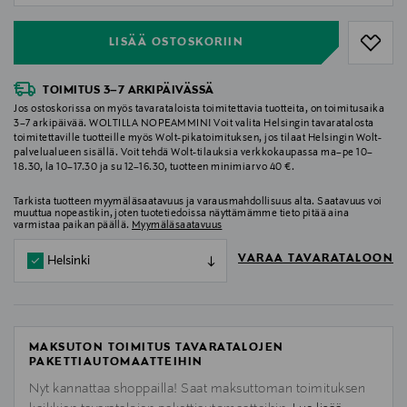
LISÄÄ OSTOSKORIIN
TOIMITUS 3–7 ARKIPÄIVÄSSÄ
Jos ostoskorissa on myös tavarataloista toimitettavia tuotteita, on toimitusaika
3–7 arkipäivää. WOLTILLA NOPEAMMIN! Voit valita Helsingin tavaratalosta
toimitettaville tuotteille myös Wolt-pikatoimituksen, jos tilaat Helsingin Wolt-
palvelualueen sisällä. Voit tehdä Wolt-tilauksia verkkokaupassa ma–pe 10–
18.30, la 10–17.30 ja su 12–16.30, tuotteen minimiarvo 40 €.
Tarkista tuotteen myymäläsaatavuus ja varausmahdollisuus alta. Saatavuus voi
muuttua nopeastikin, joten tuotetiedoissa näyttämämme tieto pitää aina
varmistaa paikan päällä.
Myymäläsaatavuus
VARAA TAVARATALOON
Helsinki
MAKSUTON TOIMITUS TAVARATALOJEN
PAKETTIAUTOMAATTEIHIN
Nyt kannattaa shoppailla! Saat maksuttoman toimituksen