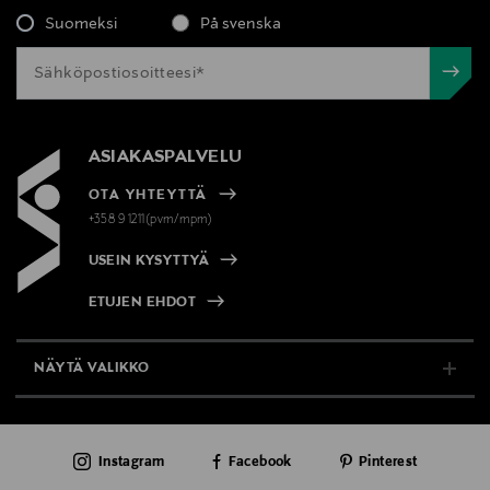
Suomeksi
På svenska
ASIAKASPALVELU
OTA YHTEYTTÄ
+358 9 1211(pvm/mpm)
USEIN KYSYTTYÄ
ETUJEN EHDOT
NÄYTÄ VALIKKO
TUKI & INFO
Instagram
Facebook
Pinterest
AJANKOHTAISTA