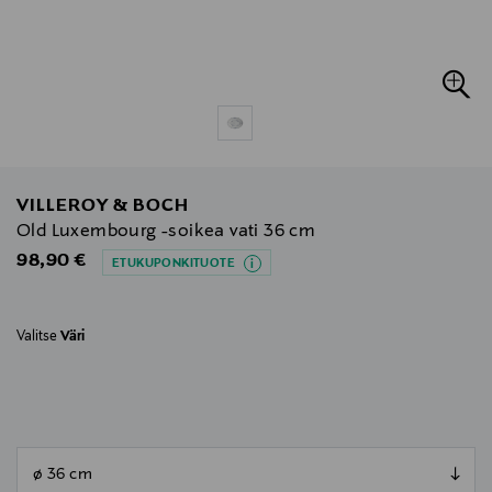
VILLEROY & BOCH
Old Luxembourg -soikea vati 36 cm
Original Price
98,90 €
ETUKUPONKITUOTE
Valitse
Väri
null
null