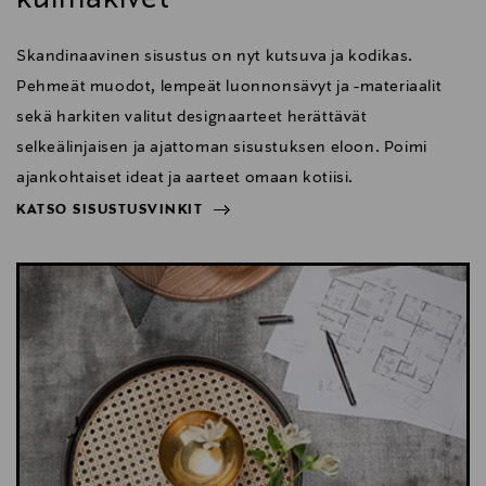
Skandinaavinen sisustus on nyt kutsuva ja kodikas.
Pehmeät muodot, lempeät luonnonsävyt ja -materiaalit
sekä harkiten valitut designaarteet herättävät
selkeälinjaisen ja ajattoman sisustuksen eloon. Poimi
ajankohtaiset ideat ja aarteet omaan kotiisi.
KATSO SISUSTUSVINKIT
NÄYTÄ VÄHEMMÄN
KATSO SISUSTUSVINKIT