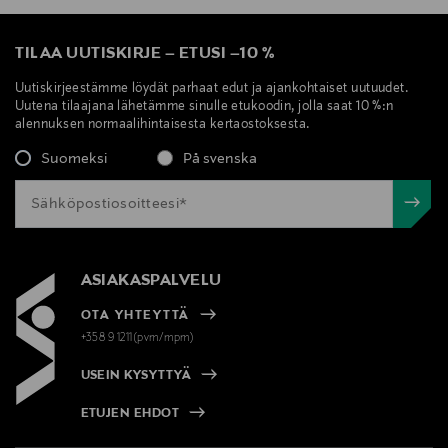
TILAA UUTISKIRJE
–
ETUSI
–
10 %
Uutiskirjeestämme löydät parhaat edut ja ajankohtaiset uutuudet.
Uutena tilaajana lähetämme sinulle etukoodin, jolla saat 10 %:n
alennuksen normaalihintaisesta kertaostoksesta.
Suomeksi
På svenska
ASIAKASPALVELU
OTA YHTEYTTÄ
+358 9 1211(pvm/mpm)
USEIN KYSYTTYÄ
ETUJEN EHDOT