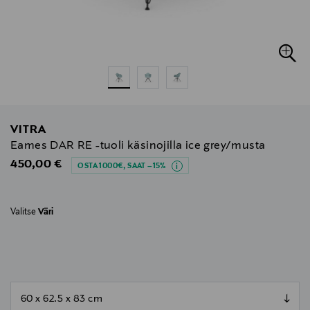
VITRA
Eames DAR RE -tuoli käsinojilla ice grey/musta
Original Price
450,00 €
OSTA 1000€, SAAT –15%
Valitse
Väri
null
null