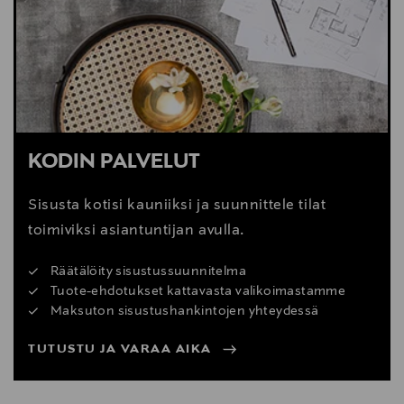
Digitaalinen osoite
www.vitra.com; info@vitra.com
KODIN PALVELUT
Sisusta kotisi kauniiksi ja suunnittele tilat
toimiviksi asiantuntijan avulla.
Räätälöity sisustussuunnitelma
Tuote-ehdotukset kattavasta valikoimastamme
Maksuton sisustushankintojen yhteydessä
TUTUSTU JA VARAA AIKA