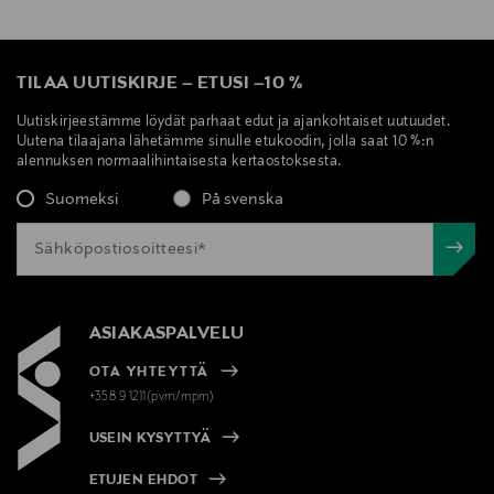
TILAA UUTISKIRJE
–
ETUSI
–
10 %
Uutiskirjeestämme löydät parhaat edut ja ajankohtaiset uutuudet.
Uutena tilaajana lähetämme sinulle etukoodin, jolla saat 10 %:n
alennuksen normaalihintaisesta kertaostoksesta.
Suomeksi
På svenska
ASIAKASPALVELU
OTA YHTEYTTÄ
+358 9 1211(pvm/mpm)
USEIN KYSYTTYÄ
ETUJEN EHDOT