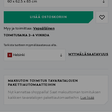
null
LISÄÄ OSTOSKORIIN
Myy ja toimittaa:
Vepsäläinen
TOIMITUSAIKA 2–4 VIIKKOA
Tarkista tuotteen myymäläsaatavuus alta.
MYYMÄLÄSAATAVUUS
Helsinki
MAKSUTON TOIMITUS TAVARATALOJEN
PAKETTIAUTOMAATTEIHIN
Nyt kannattaa shoppailla! Saat maksuttoman toimituksen
kaikkien tavaratalojen pakettiautomaatteihin.
Lue lisää