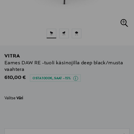
VITRA
Eames DAW RE -tuoli käsinojilla deep black/musta
vaahtera
Original Price
610,00 €
OSTA 1000€, SAAT –15%
Valitse
Väri
null