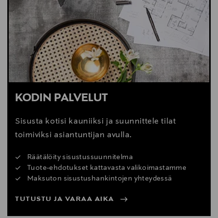
Digitaalinen osoite
www.vitra.com; info@vitra.com
KODIN PALVELUT
Sisusta kotisi kauniiksi ja suunnittele tilat
toimiviksi asiantuntijan avulla.
Räätälöity sisustussuunnitelma
Tuote-ehdotukset kattavasta valikoimastamme
Maksuton sisustushankintojen yhteydessä
TUTUSTU JA VARAA AIKA