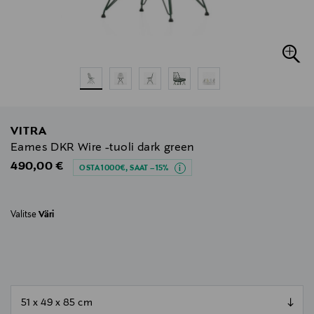
VITRA
Eames DKR Wire -tuoli dark green
Original Price
490,00 €
OSTA 1000€, SAAT –15%
Valitse
Väri
null
null