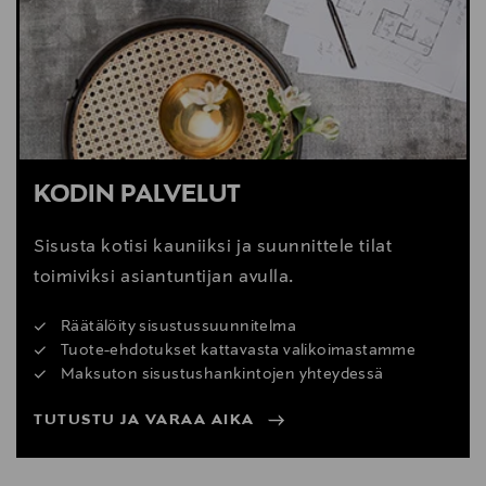
Digitaalinen osoite
www.vitra.com; info@vitra.com
KODIN PALVELUT
Sisusta kotisi kauniiksi ja suunnittele tilat
toimiviksi asiantuntijan avulla.
Räätälöity sisustussuunnitelma
Tuote-ehdotukset kattavasta valikoimastamme
Maksuton sisustushankintojen yhteydessä
TUTUSTU JA VARAA AIKA