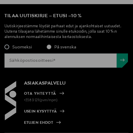
TILAA UUTISKIRJE
–
ETUSI
–
10 %
Uutiskirjeestämme löydät parhaat edut ja ajankohtaiset uutuudet.
Uutena tilaajana lähetämme sinulle etukoodin, jolla saat 10 %:n
alennuksen normaalihintaisesta kertaostoksesta.
Suomeksi
På svenska
ASIAKASPALVELU
OTA YHTEYTTÄ
+358 9 1211(pvm/mpm)
USEIN KYSYTTYÄ
ETUJEN EHDOT