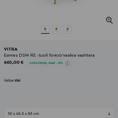
VITRA
Eames DSW RE -tuoli forest/vaalea vaahtera
Original Price
465,00 €
OSTA 1000€, SAAT –15%
Valitse
Väri
null
null