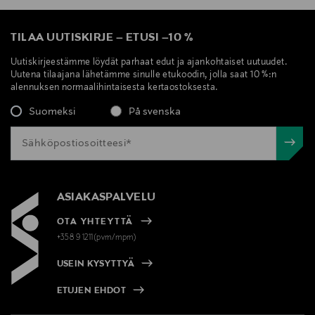
TILAA UUTISKIRJE
–
ETUSI
–
10 %
Uutiskirjeestämme löydät parhaat edut ja ajankohtaiset uutuudet.
Uutena tilaajana lähetämme sinulle etukoodin, jolla saat 10 %:n
alennuksen normaalihintaisesta kertaostoksesta.
Suomeksi
På svenska
ASIAKASPALVELU
OTA YHTEYTTÄ
+358 9 1211(pvm/mpm)
USEIN KYSYTTYÄ
ETUJEN EHDOT