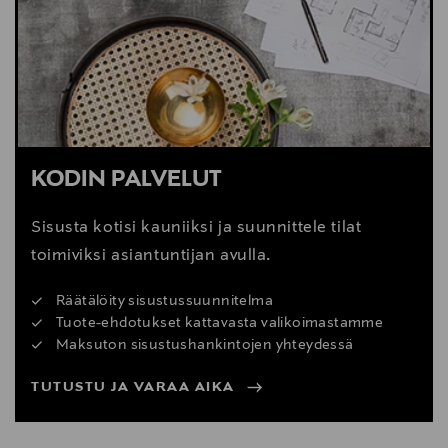
Digitaalinen osoite
www.vitra.com; info@vitra.com
KODIN PALVELUT
Sisusta kotisi kauniiksi ja suunnittele tilat
toimiviksi asiantuntijan avulla.
Räätälöity sisustussuunnitelma
Tuote-ehdotukset kattavasta valikoimastamme
Maksuton sisustushankintojen yhteydessä
TUTUSTU JA VARAA AIKA