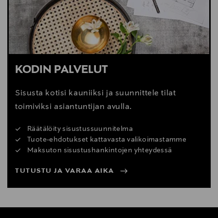
Digitaalinen osoite
www.vitra.com; info@vitra.com
KODIN PALVELUT
Sisusta kotisi kauniiksi ja suunnittele tilat
toimiviksi asiantuntijan avulla.
Räätälöity sisustussuunnitelma
Tuote-ehdotukset kattavasta valikoimastamme
Maksuton sisustushankintojen yhteydessä
TUTUSTU JA VARAA AIKA