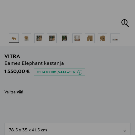
VITRA
Eames Elephant kastanja
Original Price
1 550,00 €
OSTA 1000€, SAAT –15%
Valitse
Väri
null
null