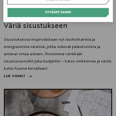
Koko
HYVÄKSY KAIKKI
Koti
78.5 x 35 x 41.5 cm
Väriä sisustukseen
Valmistusmaa
Sisustuksessa inspiroidutaan nyt rauhoittavista ja
Saksa
energisoivista väreistä, jotka tukevat palautumista ja
Valmistajan tuotenumero
antavat virtaa arkeen. Poimimme värikkäät
VP0017003934
sisustussuosikit joka budjettiin – katso vinkkimme ja väritä
kotisi huone kerrallaan!
Valmistaja
LUE VINKIT
Vitra Factory GmbH
NÄYTÄ VÄHEMMÄN
LUE VINKIT
Valmistajan osoite
Vitra Factory GmbH, Charles-Eames-Strasse 2, D-
79576 Weil am Rhein, Germany