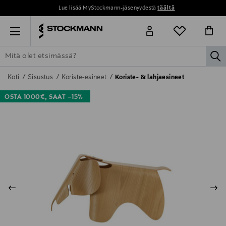
Lue lisää MyStockmann-jäsenyydestä
täältä
Menu
la
ETSI KAIKKI
NAISET
MIEHET
LAPSET
KOTI
KOSMETIIK
Koti
Sisustus
Koriste-esineet
Koriste- & lahjaesineet
OSTA 1000€, SAAT –15%