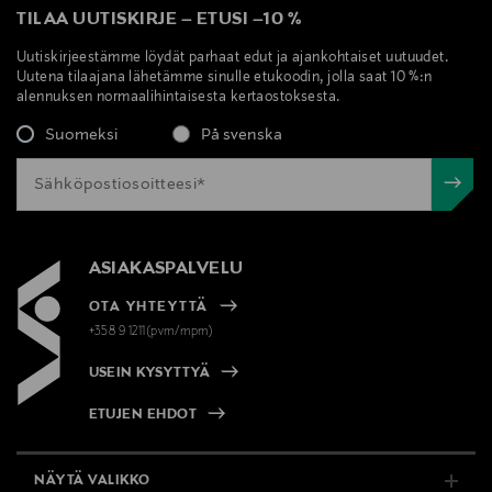
TILAA UUTISKIRJE
–
ETUSI
–
10 %
Uutiskirjeestämme löydät parhaat edut ja ajankohtaiset uutuudet.
Uutena tilaajana lähetämme sinulle etukoodin, jolla saat 10 %:n
alennuksen normaalihintaisesta kertaostoksesta.
Suomeksi
På svenska
ASIAKASPALVELU
OTA YHTEYTTÄ
+358 9 1211(pvm/mpm)
USEIN KYSYTTYÄ
ETUJEN EHDOT
NÄYTÄ VALIKKO