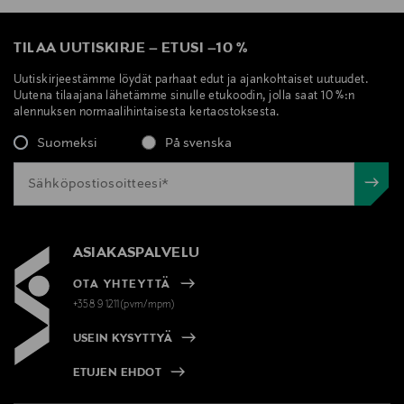
TILAA UUTISKIRJE
–
ETUSI
–
10 %
Uutiskirjeestämme löydät parhaat edut ja ajankohtaiset uutuudet.
Uutena tilaajana lähetämme sinulle etukoodin, jolla saat 10 %:n
alennuksen normaalihintaisesta kertaostoksesta.
Suomeksi
På svenska
ASIAKASPALVELU
OTA YHTEYTTÄ
+358 9 1211(pvm/mpm)
USEIN KYSYTTYÄ
ETUJEN EHDOT