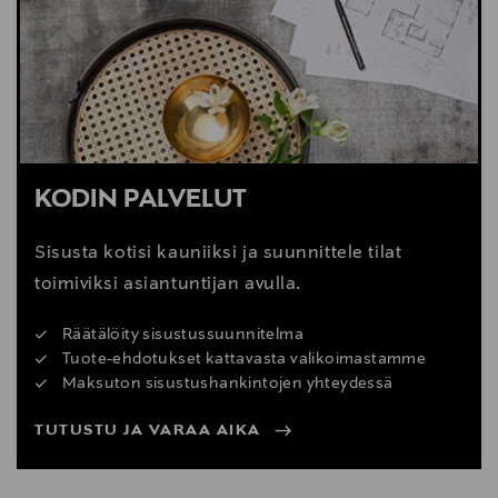
Digitaalinen osoite
www.vitra.com; info@vitra.com
KODIN PALVELUT
Sisusta kotisi kauniiksi ja suunnittele tilat
toimiviksi asiantuntijan avulla.
Räätälöity sisustussuunnitelma
Tuote-ehdotukset kattavasta valikoimastamme
Maksuton sisustushankintojen yhteydessä
TUTUSTU JA VARAA AIKA