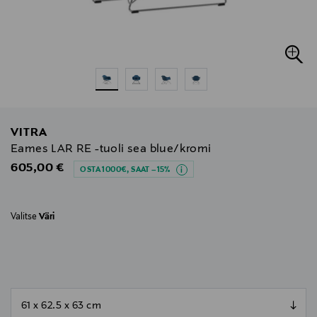
VITRA
Eames LAR RE -tuoli sea blue/kromi
Original Price
605,00 €
OSTA 1000€, SAAT –15%
Valitse
Väri
null
null