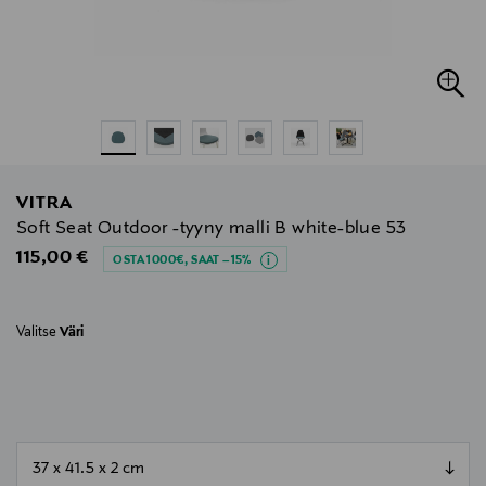
VITRA
Soft Seat Outdoor -tyyny malli B white-blue 53
Original Price
115,00 €
OSTA 1000€, SAAT –15%
Valitse
Väri
null
null