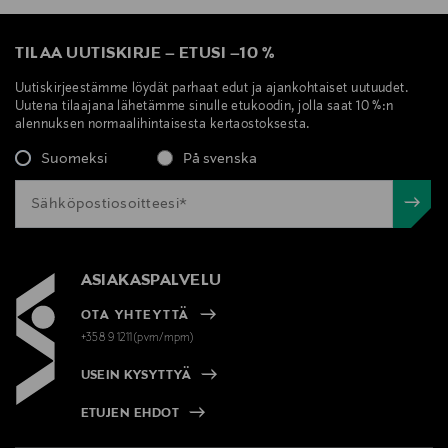
TILAA UUTISKIRJE
–
ETUSI
–
10 %
Uutiskirjeestämme löydät parhaat edut ja ajankohtaiset uutuudet.
Uutena tilaajana lähetämme sinulle etukoodin, jolla saat 10 %:n
alennuksen normaalihintaisesta kertaostoksesta.
Suomeksi
På svenska
ASIAKASPALVELU
OTA YHTEYTTÄ
+358 9 1211(pvm/mpm)
USEIN KYSYTTYÄ
ETUJEN EHDOT