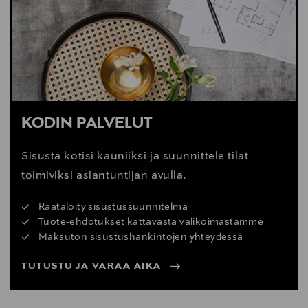
Digitaalinen osoite
www.vitra.com; info@vitra.com
KODIN PALVELUT
Sisusta kotisi kauniiksi ja suunnittele tilat
toimiviksi asiantuntijan avulla.
Räätälöity sisustussuunnitelma
Tuote-ehdotukset kattavasta valikoimastamme
Maksuton sisustushankintojen yhteydessä
TUTUSTU JA VARAA AIKA