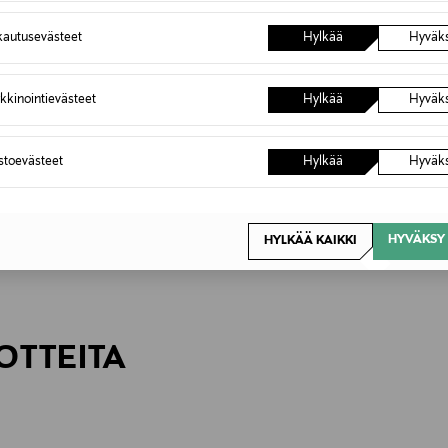
autusevästeet
Hylkää
Hyväk
kkinointievästeet
Hylkää
Hyväk
astoevästeet
Hylkää
Hyväk
HYVÄKSY 
HYLKÄÄ KAIKKI
OTTEITA