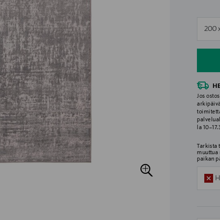
n
200 
n
H
Jos ostos
arkipäiv
toimitett
palvelua
la 10–17
Tarkista
muuttua 
paikan p
H