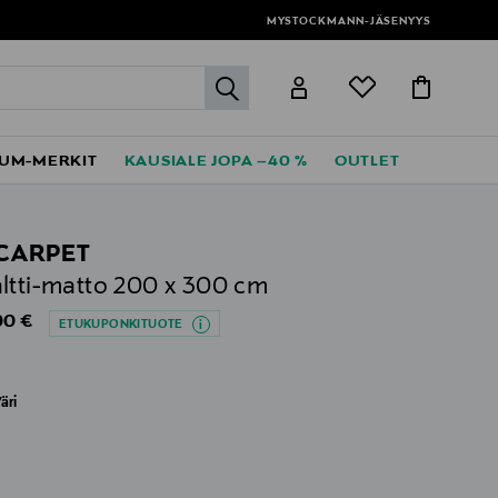
MYSTOCKMANN-JÄSENYYS
label.header.go
UM-MERKIT
KAUSIALE JOPA –40 %
OUTLET
CARPET
ltti-matto 200 x 300 cm
al Price
00 €
ETUKUPONKITUOTE
äri