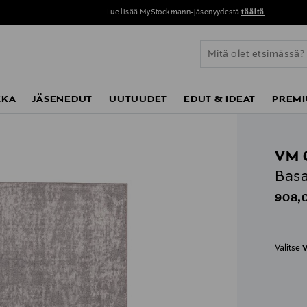
Lue lisää MyStockmann-jäsenyydestä
täältä
KKA
JÄSENEDUT
UUTUUDET
EDUT & IDEAT
PREMI
VM 
Basa
Origin
908,
Valitse
V