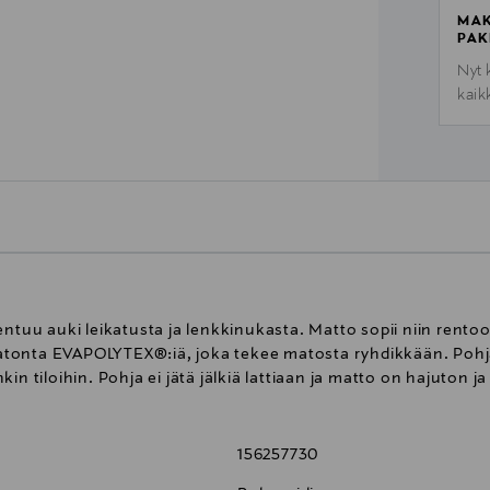
MAK
PAK
Nyt 
kaik
kentuu auki leikatusta ja lenkkinukasta. Matto sopii niin ren
onta EVAPOLYTEX®:iä, joka tekee matosta ryhdikkään. Pohjama
inkin tiloihin. Pohja ei jätä jälkiä lattiaan ja matto on hajuton ja
156257730