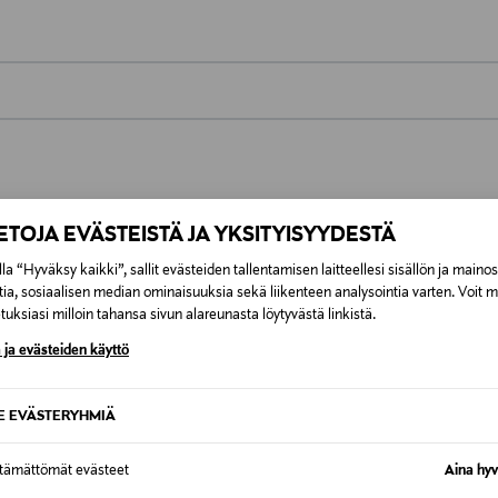
0,00 €
inen tilaukseesi. Voit palauttaa tilaamasi tuotteen 30 vuorokauden ku
0,00 € – 4,90 €
rvitse ilmoittaa palautuksesta etukäteen.
IETOJA EVÄSTEISTÄ JA YKSITYISYYDESTÄ
ÖS NÄISTÄ
7,90 €–50,00 € kuljetusyhtiöstä ja 
la “Hyväksy kaikki”, sallit evästeiden tallentamisen laitteellesi sisällön ja maino
tia, sosiaalisen median ominaisuuksia sekä liikenteen analysointia varten. Voit 
uksiasi milloin tahansa sivun alareunasta löytyvästä linkistä.
Alk. 6,90 €, kun toimitus on saatavi
 ja evästeiden käyttö
SE EVÄSTERYHMIÄ
ttämättömät evästeet
Aina hyv