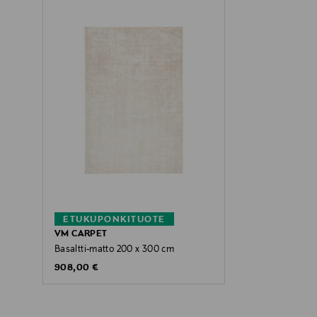
ETUKUPONKITUOTE
VM CARPET
Basaltti-matto 200 x 300 cm
Original Price
908,00 €