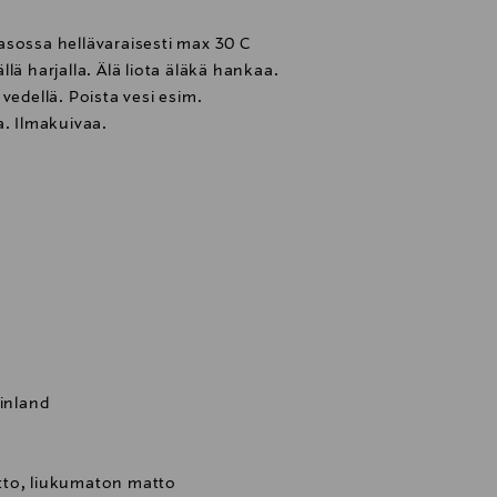
asossa hellävaraisesti max 30 C
lä harjalla. Älä liota äläkä hankaa.
vedellä. Poista vesi esim.
a. Ilmakuivaa.
Finland
tto, liukumaton matto