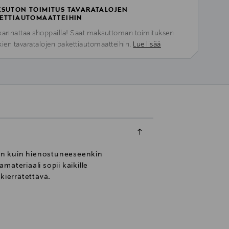
SUTON TOIMITUS TAVARATALOJEN
ETTIAUTOMAATTEIHIN
kannattaa shoppailla! Saat maksuttoman toimituksen
kien tavaratalojen pakettiautomaatteihin.
Lue lisää
toon kuin hienostuneeseenkin
teriaali sopii kaikille
 kierrätettävä.