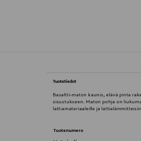
Tuotetiedot
Basaltti-maton kaunis, elävä pinta ra
sisustukseen. Maton pohja on liukumat
lattiamateriaaleille ja lattialämmitteisi
Tuotenumero