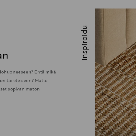
Inspiroidu
an
 olohuoneeseen? Entä mikä
öön tai eteiseen? Matto-
itset sopivan maton