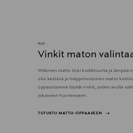
Koti
Vinkit maton valinta
Millainen matto toisi kodikkuutta ja lämpöä
olisi kestävä ja helppohoitoinen matto keitti
oppaastamme löydät vinkit, joiden avulla val
jokaiseen huoneeseen.
TUTUSTU MATTO-OPPAASEEN