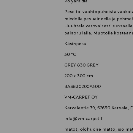
Polyamidia
Pese tai vaahtopuhdista vaakat
miedolla pesuaineella ja pehmeäl
Huuhtele varovaisesti runsaalla 
painorullalla. Muotoile kostean
Käsinpesu
30 °C
GREY 830 GREY
200 x 300 cm
BAS830200*300
VM-CARPET OY
Karvalantie 79, 62630 Karvala, 
info@vm-carpet.fi
matot, olohuone matto, iso ma