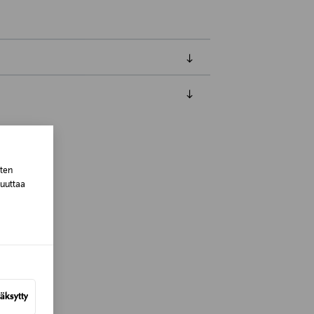
luessa tuotteen vastaanottamisesta.
tuotteen koosta riippuen
sten
muuttaa
lla valittuun osoitteeseen.
äksytty