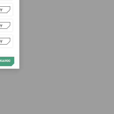
sy
sy
sy
KAIKKI