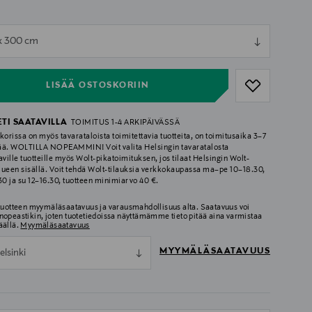
ull
x 300 cm
ull
LISÄÄ OSTOSKORIIN
ETI SAATAVILLA
TOIMITUS 1-4 ARKIPÄIVÄSSÄ
korissa on myös tavarataloista toimitettavia tuotteita, on toimitusaika 3–7
ää. WOLTILLA NOPEAMMIN! Voit valita Helsingin tavaratalosta
aville tuotteille myös Wolt-pikatoimituksen, jos tilaat Helsingin Wolt-
lueen sisällä. Voit tehdä Wolt-tilauksia verkkokaupassa ma–pe 10–18.30,
.30 ja su 12–16.30, tuotteen minimiarvo 40 €.
 tuotteen myymäläsaatavuus ja varausmahdollisuus alta. Saatavuus voi
nopeastikin, joten tuotetiedoissa näyttämämme tieto pitää aina varmistaa
äällä.
Myymäläsaatavuus
MYYMÄLÄSAATAVUUS
elsinki