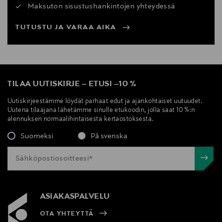
Maksuton sisustushankintojen yhteydessä
TUTUSTU JA VARAA AIKA
TILAA UUTISKIRJE
–
ETUSI
–
10 %
Uutiskirjeestämme löydät parhaat edut ja ajankohtaiset uutuudet.
Uutena tilaajana lähetämme sinulle etukoodin, jolla saat 10 %:n
alennuksen normaalihintaisesta kertaostoksesta.
Suomeksi
På svenska
ASIAKASPALVELU
OTA YHTEYTTÄ