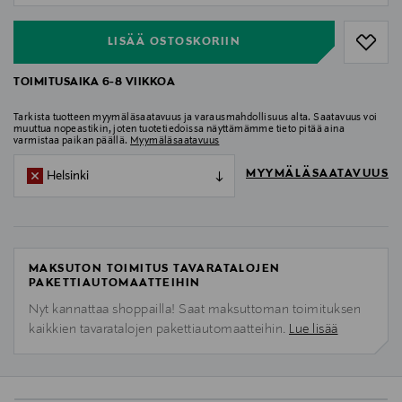
LISÄÄ OSTOSKORIIN
TOIMITUSAIKA 6-8 VIIKKOA
Tarkista tuotteen myymäläsaatavuus ja varausmahdollisuus alta. Saatavuus voi
muuttua nopeastikin, joten tuotetiedoissa näyttämämme tieto pitää aina
varmistaa paikan päällä.
Myymäläsaatavuus
MYYMÄLÄSAATAVUUS
Helsinki
MAKSUTON TOIMITUS TAVARATALOJEN
PAKETTIAUTOMAATTEIHIN
Nyt kannattaa shoppailla! Saat maksuttoman toimituksen
kaikkien tavaratalojen pakettiautomaatteihin.
Lue lisää