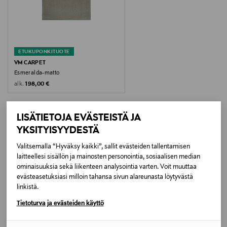
Vesipesu miedolla pesuaineella ja pehmeällä harjalla.
Älä liota tai hankaa. Huuhtele huolellisesti runsaalla
vedellä. Poista ylimääräinen vesi esim.
telapuristimella. Muotoile kostea matto huolellisesti.
ETUKUPONKITUOTE
Tasainen ilmakuivaus.
VM CARPET
Esmeralda-matto
Pesulämpötila
Original Price
alk.
198,00 €
30 °C
LISÄTIETOJA EVÄSTEISTÄ JA
Väri
YKSITYISYYDESTÄ
WHITE 71
LISÄÄ KIINNOSTAVIA
Valitsemalla “Hyväksy kaikki”, sallit evästeiden tallentamisen
laitteellesi sisällön ja mainosten personointia, sosiaalisen median
TUOTTEITA
Koko
ominaisuuksia sekä liikenteen analysointia varten. Voit muuttaa
evästeasetuksiasi milloin tahansa sivun alareunasta löytyvästä
160cm
linkistä.
Valmistusmaa
Tietoturva ja evästeiden käyttö
Suomi