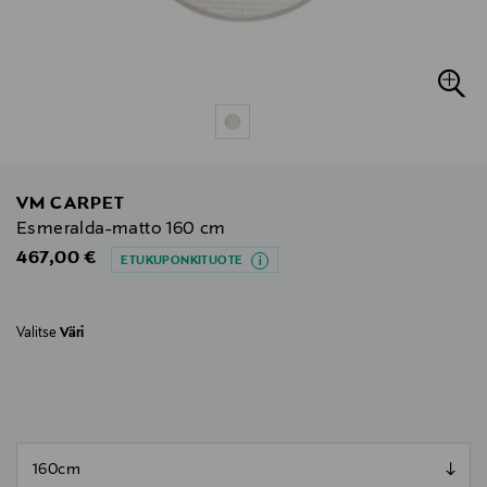
VM CARPET
Esmeralda-matto 160 cm
Original Price
467,00 €
ETUKUPONKITUOTE
Valitse
Väri
null
null