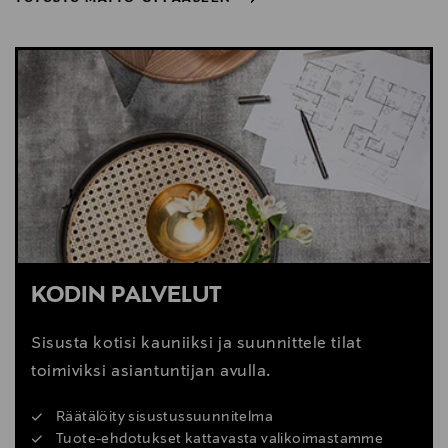
NÄYTÄ VÄHEMMÄN
TUTUSTU MATTO-OPPAASEEN
KODIN PALVELUT
Sisusta kotisi kauniiksi ja suunnittele tilat
toimiviksi asiantuntijan avulla.
Räätälöity sisustussuunnitelma
Tuote-ehdotukset kattavasta valikoimastamme