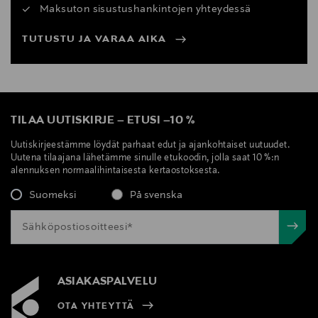
Maksuton sisustushankintojen yhteydessä
TUTUSTU JA VARAA AIKA
TILAA UUTISKIRJE
–
ETUSI
–
10 %
Uutiskirjeestämme löydät parhaat edut ja ajankohtaiset uutuudet.
Uutena tilaajana lähetämme sinulle etukoodin, jolla saat 10 %:n
alennuksen normaalihintaisesta kertaostoksesta.
Suomeksi
På svenska
ASIAKASPALVELU
OTA YHTEYTTÄ