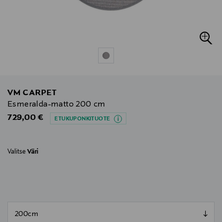
VM CARPET
Esmeralda-matto 200 cm
Original Price
729,00 €
ETUKUPONKITUOTE
Valitse
Väri
null
null