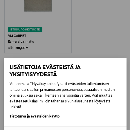
Vesipesu miedolla pesuaineella ja pehmeällä harjalla.
Älä liota tai hankaa. Huuhtele huolellisesti runsaalla
vedellä. Poista ylimääräinen vesi esim.
telapuristimella. Muotoile kostea matto huolellisesti.
ETUKUPONKITUOTE
Tasainen ilmakuivaus.
VM CARPET
Esmeralda-matto
Pesulämpötila
Original Price
alk.
198,00 €
30 °C
LISÄTIETOJA EVÄSTEISTÄ JA
Väri
YKSITYISYYDESTÄ
GREY 77
LISÄÄ KIINNOSTAVIA
Valitsemalla “Hyväksy kaikki”, sallit evästeiden tallentamisen
laitteellesi sisällön ja mainosten personointia, sosiaalisen median
TUOTTEITA
Koko
ominaisuuksia sekä liikenteen analysointia varten. Voit muuttaa
evästeasetuksiasi milloin tahansa sivun alareunasta löytyvästä
200cm
linkistä.
Valmistusmaa
Tietoturva ja evästeiden käyttö
Suomi