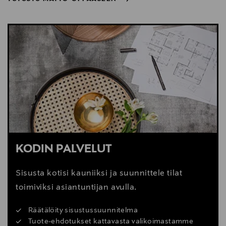
NÄYTÄ VÄHEMMÄN
TUTUSTU MATTO-OPPAASEEN
KODIN PALVELUT
Sisusta kotisi kauniiksi ja suunnittele tilat
toimiviksi asiantuntijan avulla.
Räätälöity sisustussuunnitelma
Tuote-ehdotukset kattavasta valikoimastamme