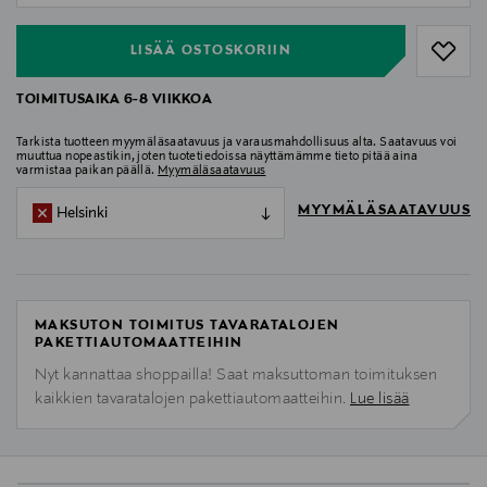
LISÄÄ OSTOSKORIIN
TOIMITUSAIKA 6-8 VIIKKOA
Tarkista tuotteen myymäläsaatavuus ja varausmahdollisuus alta. Saatavuus voi
muuttua nopeastikin, joten tuotetiedoissa näyttämämme tieto pitää aina
varmistaa paikan päällä.
Myymäläsaatavuus
MYYMÄLÄSAATAVUUS
Helsinki
MAKSUTON TOIMITUS TAVARATALOJEN
PAKETTIAUTOMAATTEIHIN
Nyt kannattaa shoppailla! Saat maksuttoman toimituksen
kaikkien tavaratalojen pakettiautomaatteihin.
Lue lisää