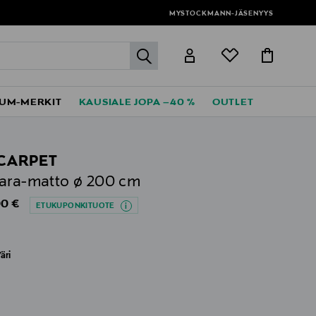
MYSTOCKMANN-JÄSENYYS
label.header.go
UM-MERKIT
KAUSIALE JOPA –40 %
OUTLET
CARPET
ara-matto ø 200 cm
al Price
0 €
ETUKUPONKITUOTE
äri