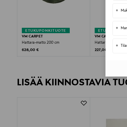
+
Muk
+
Mar
ETUKUPONKITUOTE
ETUKUPONKI
VM CARPET
VM CARPET
Hattara-matto 200 cm
Hattara-matto 80 
+
Til
Original Price
Original Price
628,00 €
227,00 €
LISÄÄ KIINNOSTAVIA TU