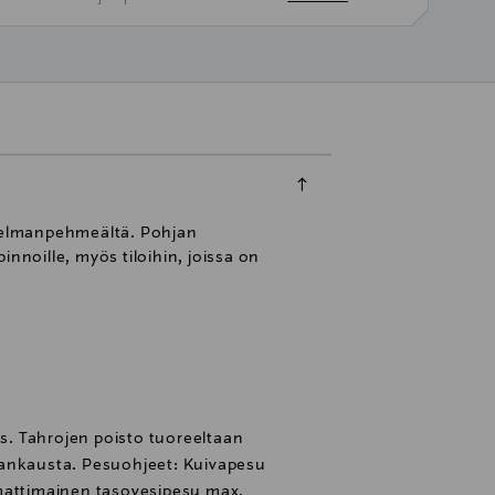
unelmanpehmeältä. Pohjan
nnoille, myös tiloihin, joissa on
us. Tahrojen poisto tuoreeltaan
i hankausta. Pesuohjeet: Kuivapesu
mattimainen tasovesipesu max.