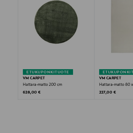
ETUKUPONKITUOTE
ETUKUPONKI
VM CARPET
VM CARPET
Hattara-matto 200 cm
Hattara-matto 80 
Original Price
Original Price
628,00 €
227,00 €