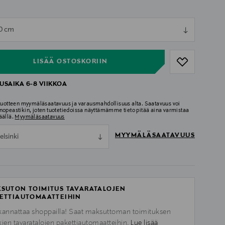
ull
0 cm
ull
LISÄÄ OSTOSKORIIN
USAIKA 6-8 VIIKKOA
 tuotteen myymäläsaatavuus ja varausmahdollisuus alta. Saatavuus voi
nopeastikin, joten tuotetiedoissa näyttämämme tieto pitää aina varmistaa
äällä.
Myymäläsaatavuus
MYYMÄLÄSAATAVUUS
elsinki
SUTON TOIMITUS TAVARATALOJEN
ETTIAUTOMAATTEIHIN
kannattaa shoppailla! Saat maksuttoman toimituksen
kien tavaratalojen pakettiautomaatteihin.
Lue lisää