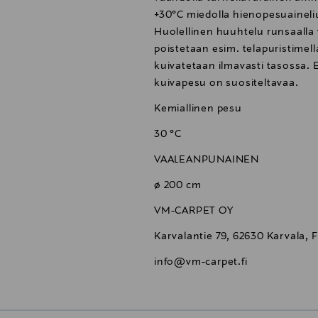
+30°C miedolla hienopesuaineliu
Huolellinen huuhtelu runsaalla 
poistetaan esim. telapuristimel
kuivatetaan ilmavasti tasossa. 
kuivapesu on suositeltavaa.
Kemiallinen pesu
30 °C
VAALEANPUNAINEN
ø 200 cm
VM-CARPET OY
Karvalantie 79, 62630 Karvala, 
info@vm-carpet.fi