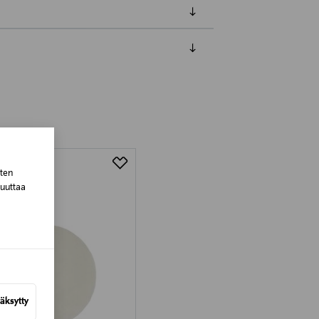
luessa tuotteen vastaanottamisesta.
tuotteen koosta riippuen
lla valittuun osoitteeseen.
sten
muuttaa
äksytty