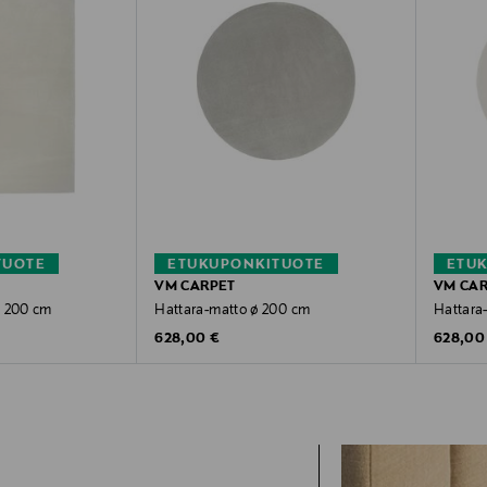
TUOTE
ETUKUPONKITUOTE
ETU
VM CARPET
VM CA
x 200 cm
Hattara-matto ø 200 cm
Hattara
Original Price
Original
628,00 €
628,00