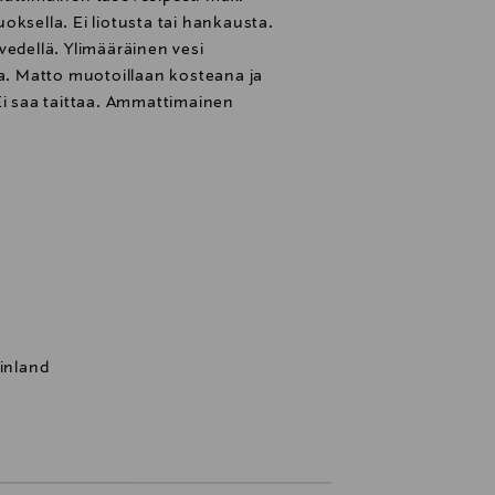
oksella. Ei liotusta tai hankausta.
vedellä. Ylimääräinen vesi
la. Matto muotoillaan kosteana ja
Ei saa taittaa. Ammattimainen
Finland