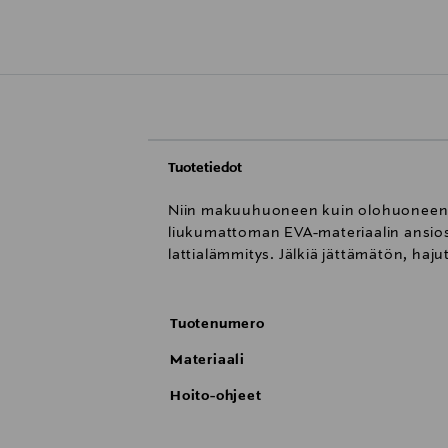
Tuotetiedot
Niin makuuhuoneen kuin olohuoneenkin
liukumattoman EVA-materiaalin ansiosta
lattialämmitys. Jälkiä jättämätön, haju
Tuotenumero
Materiaali
Hoito-ohjeet