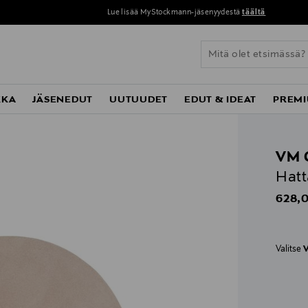
Lue lisää MyStockmann-jäsenyydestä
täältä
KKA
JÄSENEDUT
UUTUUDET
EDUT & IDEAT
PREMI
VM 
Hatt
Origin
628,0
Valitse
V