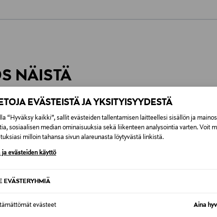
0,00 €
inen tilaukseesi. Voit palauttaa tilaamasi tuotteen 30 vuorokauden ku
0,00 € – 4,90 €
rvitse ilmoittaa palautuksesta etukäteen.
ÖS NÄISTÄ
7,90 €–50,00 € kuljetusyhtiöstä ja 
IETOJA EVÄSTEISTÄ JA YKSITYISYYDESTÄ
Alk. 6,90 €, kun toimitus on saatavi
la “Hyväksy kaikki”, sallit evästeiden tallentamisen laitteellesi sisällön ja maino
tia, sosiaalisen median ominaisuuksia sekä liikenteen analysointia varten. Voit 
uksiasi milloin tahansa sivun alareunasta löytyvästä linkistä.
 ja evästeiden käyttö
SE EVÄSTERYHMIÄ
ttämättömät evästeet
Aina hyv