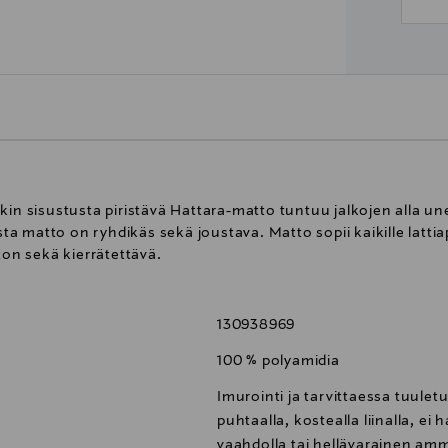
 sisustusta piristävä Hattara-matto tuntuu jalkojen alla 
 matto on ryhdikäs sekä joustava. Matto sopii kaikille lattiapi
ton sekä kierrätettävä.
130938969
100 % polyamidia
Imurointi ja tarvittaessa tuulet
puhtaalla, kostealla liinalla, e
vaahdolla tai hellävarainen am