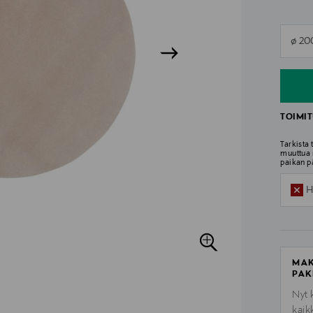
n
ø 20
n
TOIMIT
Tarkista
muuttua 
paikan p
H
MAK
PAK
Nyt 
kaik