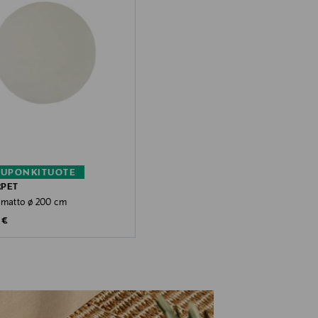
KUPONKITUOTE
RPET
-matto ø 200 cm
 Price
 €