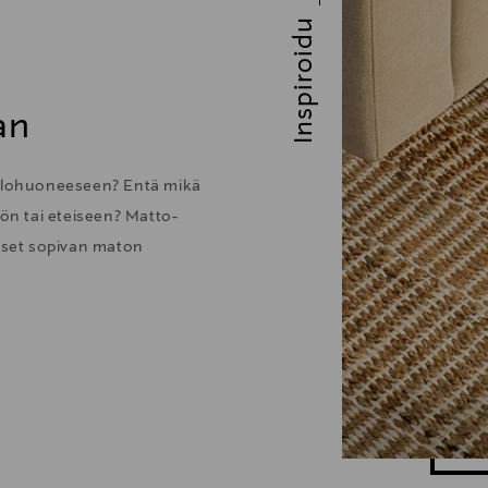
Inspiroidu
an
 olohuoneeseen? Entä mikä
öön tai eteiseen? Matto-
itset sopivan maton