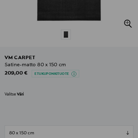
VM CARPET
Satine-matto 80 x 150 cm
Original Price
209,00 €
ETUKUPONKITUOTE
Valitse
Väri
null
null