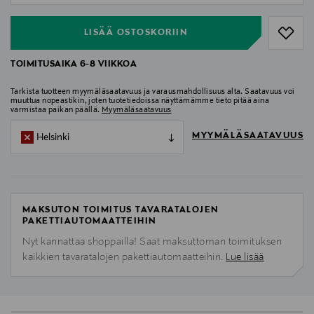
LISÄÄ OSTOSKORIIN
TOIMITUSAIKA 6-8 VIIKKOA
Tarkista tuotteen myymäläsaatavuus ja varausmahdollisuus alta. Saatavuus voi
muuttua nopeastikin, joten tuotetiedoissa näyttämämme tieto pitää aina
varmistaa paikan päällä.
Myymäläsaatavuus
MYYMÄLÄSAATAVUUS
Helsinki
MAKSUTON TOIMITUS TAVARATALOJEN
PAKETTIAUTOMAATTEIHIN
Nyt kannattaa shoppailla! Saat maksuttoman toimituksen
kaikkien tavaratalojen pakettiautomaatteihin.
Lue lisää