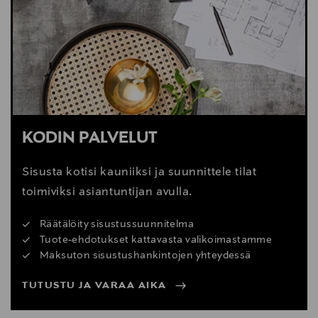
Digitaalinen osoite
info@vm-carpet.fi
Avainsanat
nukkamatto, tiivisnukkainen, matalanukkainen
KODIN PALVELUT
Sisusta kotisi kauniiksi ja suunnittele tilat
toimiviksi asiantuntijan avulla.
Räätälöity sisustussuunnitelma
Tuote-ehdotukset kattavasta valikoimastamme
Maksuton sisustushankintojen yhteydessä
TUTUSTU JA VARAA AIKA