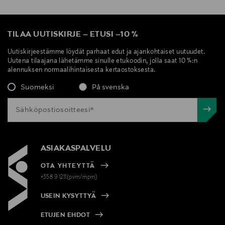
TILAA UUTISKIRJE
–
ETUSI
–
10 %
Uutiskirjeestämme löydät parhaat edut ja ajankohtaiset uutuudet.
Uutena tilaajana lähetämme sinulle etukoodin, jolla saat 10 %:n
alennuksen normaalihintaisesta kertaostoksesta.
Suomeksi
På svenska
ASIAKASPALVELU
OTA YHTEYTTÄ
+358 9 1211(pvm/mpm)
USEIN KYSYTTYÄ
ETUJEN EHDOT