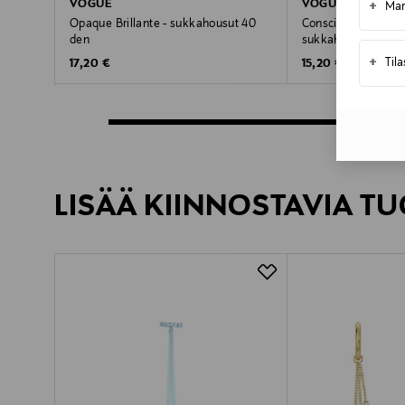
VOGUE
VOGUE
+
Mar
Opaque Brillante - sukkahousut 40
Conscious Opaque 
den
sukkahousut
+
Til
Original Price
Original Price
17,20 €
15,20 €
LISÄÄ KIINNOSTAVIA TU