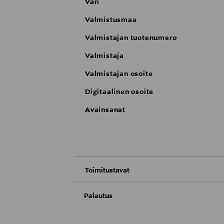
Väri
Valmistusmaa
Valmistajan tuotenumero
Valmistaja
Valmistajan osoite
Digitaalinen osoite
Avainsanat
Toimitustavat
Nouto tavaratalosta
Palautus
Meille on hyvin tärkeää, että olet tyytyvä
Toimitus automaattiin tai noutopisteeseen
Palauttaminen on maksutonta eikä sinun ta