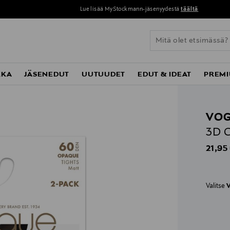
Lue lisää MyStockmann-jäsenyydestä
täältä
KKA
JÄSENEDUT
UUTUUDET
EDUT & IDEAT
PREMI
VO
3D O
Origin
21,95
Valitse
V