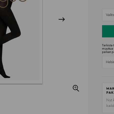
n
Vali
n
Tarkista
muuttua 
paikan p
Helsi
MAK
PAK
Nyt 
kaik