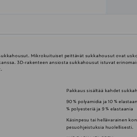
et sukkahousut. Mikrokuituiset peittävät sukkahousut ovat u
kanssa. 3D-rakenteen ansiosta sukkahousut istuvat erinomaise
.
Pakkaus sisältää kahdet sukka
90 % polyamidia ja 10 % elastaa
% polyesteriä ja 9 % elastaania
Käsinpesu tai hellävarainen ko
pesuohjeistuksia huolellisesti.