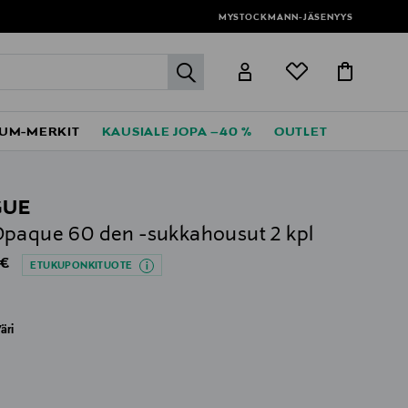
MYSTOCKMANN-JÄSENYYS
label.header.go
UM-MERKIT
KAUSIALE JOPA –40 %
OUTLET
GUE
paque 60 den -sukkahousut 2 kpl
al Price
 €
ETUKUPONKITUOTE
äri