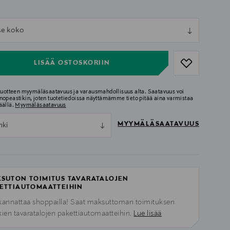
ull
tse koko
ull
LISÄÄ OSTOSKORIIN
 tuotteen myymäläsaatavuus ja varausmahdollisuus alta. Saatavuus voi
nopeastikin, joten tuotetiedoissa näyttämämme tieto pitää aina varmistaa
äällä.
Myymäläsaatavuus
MYYMÄLÄSAATAVUUS
nki
SUTON TOIMITUS TAVARATALOJEN
ETTIAUTOMAATTEIHIN
kannattaa shoppailla! Saat maksuttoman toimituksen
kien tavaratalojen pakettiautomaatteihin.
Lue lisää