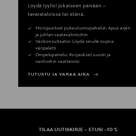
Löydä tyylisi jokaiseen päivään –
tavarataloissa tai etänä.
Monipuoliset pukeutumispalvelut: Apua arjen
ja juhlan vaatevalintoihin
Värikonsultaatio: Löydä sinulle sopiva
väripaletti
Ompelupalvelu: Korjaukset uusiin ja
vanhoihin vaatteisiisi
TUTUSTU JA VARAA AIKA
TILAA UUTISKIRJE
–
ETUSI
–
10 %