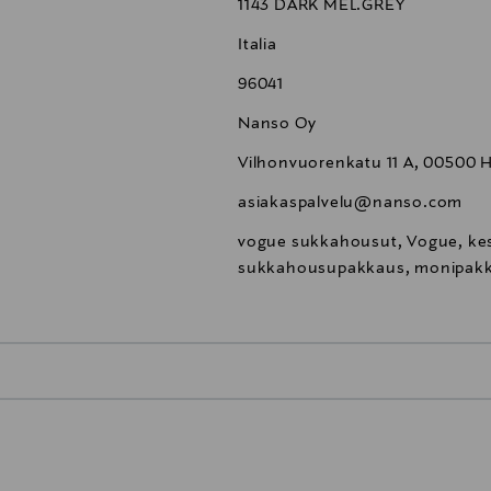
1143 DARK MEL.GREY
Italia
96041
Nanso Oy
Vilhonvuorenkatu 11 A, 00500 H
asiakaspalvelu@nanso.com
vogue sukkahousut, Vogue, ke
sukkahousupakkaus, monipakka
0,00 €
inen tilaukseesi. Voit palauttaa tilaamasi tuotteen 30 vuorokauden ku
0,00 € – 4,90 €
rvitse ilmoittaa palautuksesta etukäteen.