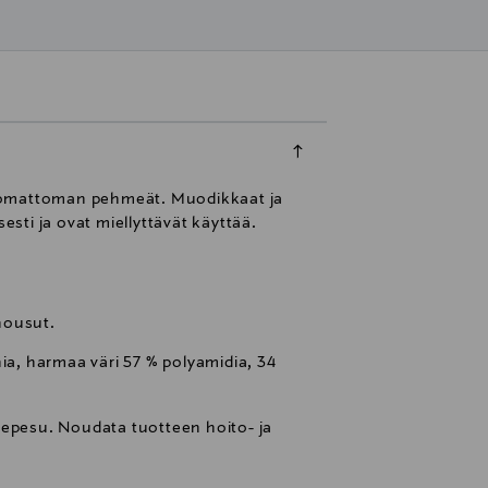
skomattoman pehmeät. Muodikkaat ja
sti ja ovat miellyttävät käyttää.
housut.
nia, harmaa väri 57 % polyamidia, 34
nepesu. Noudata tuotteen hoito- ja