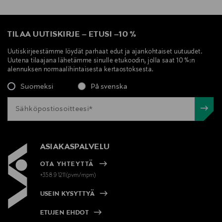
TILAA UUTISKIRJE
–
ETUSI
–
10 %
Uutiskirjeestämme löydät parhaat edut ja ajankohtaiset uutuudet.
Uutena tilaajana lähetämme sinulle etukoodin, jolla saat 10 %:n
alennuksen normaalihintaisesta kertaostoksesta.
Suomeksi
På svenska
ASIAKASPALVELU
OTA YHTEYTTÄ
+358 9 1211(pvm/mpm)
USEIN KYSYTTYÄ
ETUJEN EHDOT