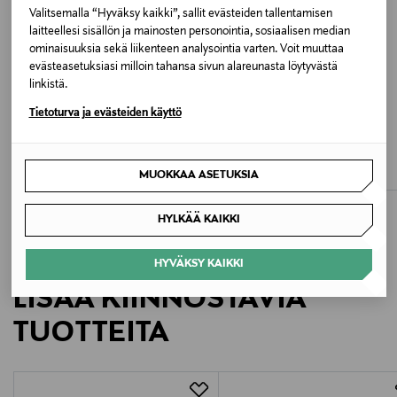
1210 BLACK
Valitsemalla “Hyväksy kaikki”, sallit evästeiden tallentamisen
laitteellesi sisällön ja mainosten personointia, sosiaalisen median
Valmistusmaa
ominaisuuksia sekä liikenteen analysointia varten. Voit muuttaa
evästeasetuksiasi milloin tahansa sivun alareunasta löytyvästä
Turkki
linkistä.
Tietoturva ja evästeiden käyttö
Valmistajan tuotenumero
ALE –40%
ALE –40%
MSCH COPENHAGEN
KN KATI NIEMI
VG -02-96834-
MschLio-housut
Alma Sievä -ämpärihattu
Discounted Price
Discounted Price
MUOKKAA ASETUKSIA
Original Price
Original Price
53,90 €
35,40 €
89,95 €
59,00 €
Valmistaja
Nanso Oy
HYLKÄÄ KAIKKI
Valmistajan osoite
HYVÄKSY KAIKKI
LISÄÄ KIINNOSTAVIA
Vilhonvuorenkatu 11 A, 00500 HELSINKI, Finland
TUOTTEITA
Digitaalinen osoite
asiakaspalvelu@nanso.com