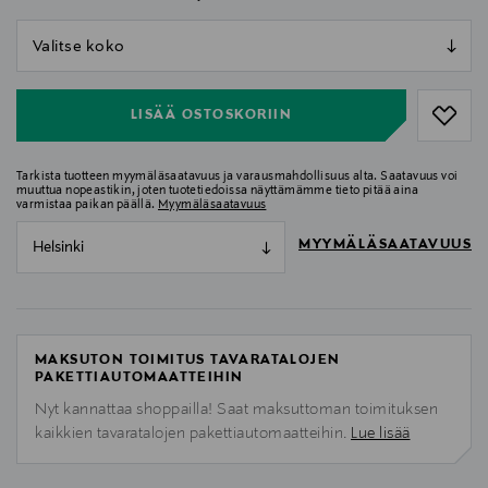
null
null
LISÄÄ OSTOSKORIIN
Tarkista tuotteen myymäläsaatavuus ja varausmahdollisuus alta. Saatavuus voi
muuttua nopeastikin, joten tuotetiedoissa näyttämämme tieto pitää aina
varmistaa paikan päällä.
Myymäläsaatavuus
MYYMÄLÄSAATAVUUS
Helsinki
MAKSUTON TOIMITUS TAVARATALOJEN
PAKETTIAUTOMAATTEIHIN
Nyt kannattaa shoppailla! Saat maksuttoman toimituksen
kaikkien tavaratalojen pakettiautomaatteihin.
Lue lisää