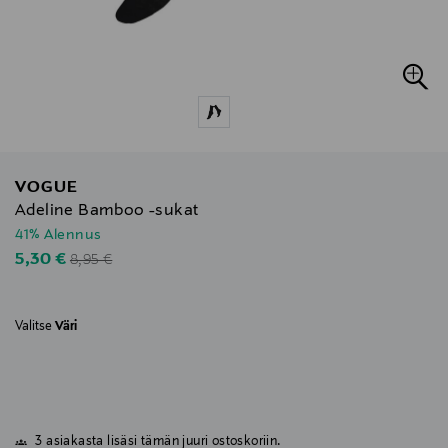
VOGUE
Adeline Bamboo -sukat
41% Alennus
Original Price
Discounted Price
5,30 €
8,95 €
Valitse
Väri
3 asiakasta lisäsi tämän juuri ostoskoriin.