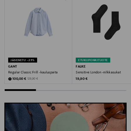
Avainsanat
Vogue sukat, bambusukat, nilkkasukat, kuviosukat,
pehmeät sukat
JÄSENETU –23%
ETUKUPONKITUOTE
GANT
FALKE
Regular Classic Frill -kauluspaita
Sensitive London -nilkkasukat
Discounted Price
Original Price
Original Price
100,00 €
19,90 €
129,90 €