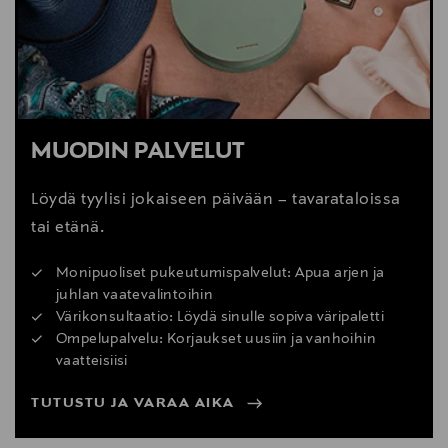
MUODIN PALVELUT
Löydä tyylisi jokaiseen päivään – tavarataloissa
tai etänä.
Monipuoliset pukeutumispalvelut: Apua arjen ja
juhlan vaatevalintoihin
Värikonsultaatio: Löydä sinulle sopiva väripaletti
Ompelupalvelu: Korjaukset uusiin ja vanhoihin
vaatteisiisi
TUTUSTU JA VARAA AIKA