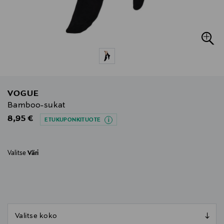
VOGUE
Bamboo-sukat
Original Price
8,95 €
ETUKUPONKITUOTE
Valitse
Väri
null
null