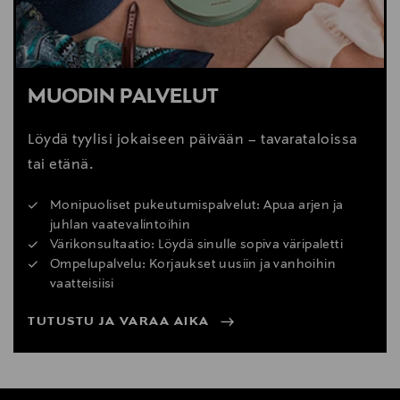
MUODIN PALVELUT
Löydä tyylisi jokaiseen päivään – tavarataloissa
tai etänä.
Monipuoliset pukeutumispalvelut: Apua arjen ja
juhlan vaatevalintoihin
Värikonsultaatio: Löydä sinulle sopiva väripaletti
Ompelupalvelu: Korjaukset uusiin ja vanhoihin
vaatteisiisi
TUTUSTU JA VARAA AIKA