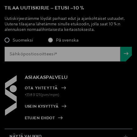
TILAA UUTISKIRJE
–
ETUSI
–
10 %
Uutiskirjeestämme löydät parhaat edut ja ajankohtaiset uutuudet.
Uutena tilaajana lähetämme sinulle etukoodin, jolla saat 10 %:n
alennuksen normaalihintaisesta kertaostoksesta.
Suomeksi
På svenska
ASIAKASPALVELU
OTA YHTEYTTÄ
+358 9 1211(pvm/mpm)
USEIN KYSYTTYÄ
ETUJEN EHDOT
NÄYTÄ VALIKKO