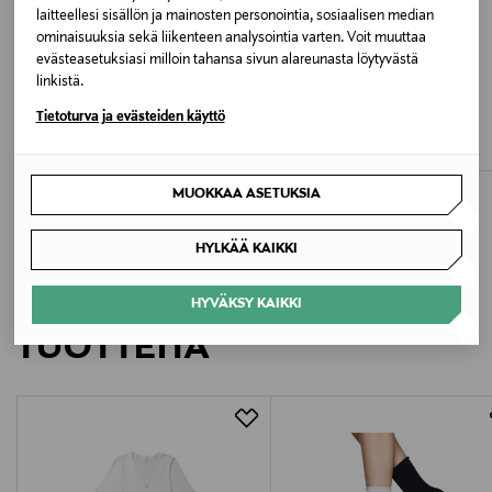
MUSTA
laitteellesi sisällön ja mainosten personointia, sosiaalisen median
ominaisuuksia sekä liikenteen analysointia varten. Voit muuttaa
Valmistusmaa
evästeasetuksiasi milloin tahansa sivun alareunasta löytyvästä
linkistä.
ALE –41%
ALE –41%
Viro
VOGUE
VOGUE
Tietoturva ja evästeiden käyttö
Adeline Bamboo -sukat
Adeline Bamboo -sukat
Valmistajan tuotenumero
Discounted Price
Discounted Price
Original Price
Original Price
5,30 €
5,30 €
8,95 €
8,95 €
95004
MUOKKAA ASETUKSIA
Valmistaja
HYLKÄÄ KAIKKI
Nanso Oy
LISÄÄ KIINNOSTAVIA
HYVÄKSY KAIKKI
Valmistajan osoite
TUOTTEITA
Vilhonvuorenkatu 11 A, 00500 HELSINKI, Finland
Digitaalinen osoite
asiakaspalvelu@nanso.com