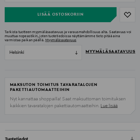
LISÄÄ OSTOSKORIIN
Tarkista tuotteen myymäläsaatavuus ja varausmahdollisuus alta. Saatavuus voi
muuttua nopeastikin, joten tuotetiedoissa näyttämämme tieto pitää aina
varmistaa paikan päällä.
Myymäläsaatavuus
MYYMÄLÄSAATAVUUS
Helsinki
MAKSUTON TOIMITUS TAVARATALOJEN
PAKETTIAUTOMAATTEIHIN
Nyt kannattaa shoppailla! Saat maksuttoman toimituksen
kaikkien tavaratalojen pakettiautomaatteihin.
Lue lisää
Tuotetiedot