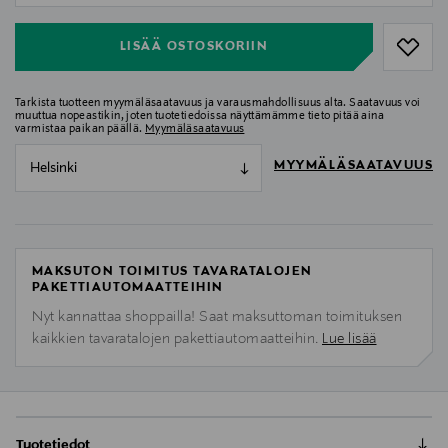
LISÄÄ OSTOSKORIIN
Tarkista tuotteen myymäläsaatavuus ja varausmahdollisuus alta. Saatavuus voi
muuttua nopeastikin, joten tuotetiedoissa näyttämämme tieto pitää aina
varmistaa paikan päällä.
Myymäläsaatavuus
MYYMÄLÄSAATAVUUS
Helsinki
MAKSUTON TOIMITUS TAVARATALOJEN
PAKETTIAUTOMAATTEIHIN
Nyt kannattaa shoppailla! Saat maksuttoman toimituksen
kaikkien tavaratalojen pakettiautomaatteihin.
Lue lisää
Tuotetiedot