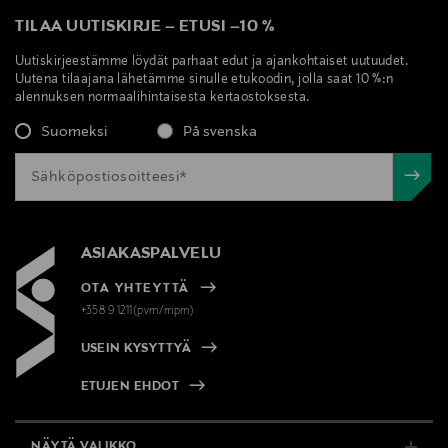
TILAA UUTISKIRJE
–
ETUSI
–
10 %
Uutiskirjeestämme löydät parhaat edut ja ajankohtaiset uutuudet.
Uutena tilaajana lähetämme sinulle etukoodin, jolla saat 10 %:n
alennuksen normaalihintaisesta kertaostoksesta.
Suomeksi
På svenska
ASIAKASPALVELU
OTA YHTEYTTÄ
+358 9 1211(pvm/mpm)
USEIN KYSYTTYÄ
ETUJEN EHDOT
NÄYTÄ VALIKKO