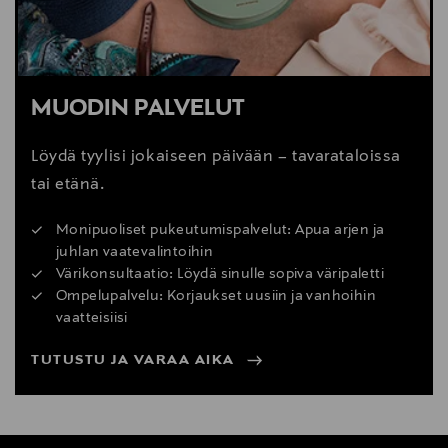
MUODIN PALVELUT
Löydä tyylisi jokaiseen päivään – tavarataloissa
tai etänä.
Monipuoliset pukeutumispalvelut: Apua arjen ja
juhlan vaatevalintoihin
Värikonsultaatio: Löydä sinulle sopiva väripaletti
Ompelupalvelu: Korjaukset uusiin ja vanhoihin
vaatteisiisi
TUTUSTU JA VARAA AIKA