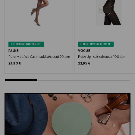
plus koko, plus size sukkahousut, plus koko
ETUKUPONKITUOTE
ETUKUPONKITUOTE
FALKE
VOGUE
Pure Matt We Care -sukkahousut 20 den
Push Up -sukkahousut 100 den
Original Price
Original Price
23,90 €
22,95 €