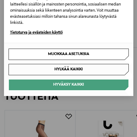
Valmistusmaa
laitteellesi sisällön ja mainosten personointia, sosiaalisen median
ominaisuuksia sekä liikenteen analysointia varten. Voit muuttaa
Serbia
evästeasetuksiasi milloin tahansa sivun alareunasta löytyvästä
linkistä.
ETUKUPONKITUOTE
ETUKUPONKITUOTE
Valmistajan tuotenumero
VOGUE
VOGUE
Tietoturva ja evästeiden käyttö
Curvy-leggingsit 80 den
Curvy 60 den -sukkahousut
VG -02-96289-
Original Price
Original Price
17,95 €
17,95 €
Valmistaja
MUOKKAA ASETUKSIA
Nanso Oy
HYLKÄÄ KAIKKI
Valmistajan osoite
LISÄÄ KIINNOSTAVIA
HYVÄKSY KAIKKI
Vilhonvuorenkatu 11 A, 00500 HELSINKI, Finland
TUOTTEITA
Digitaalinen osoite
asiakaspalvelu@nanso.com
Avainsanat