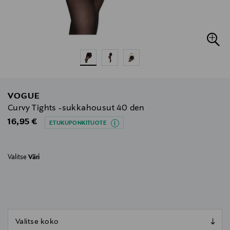
VOGUE
Curvy Tights -sukkahousut 40 den
Original Price
16,95 €
ETUKUPONKITUOTE
Valitse
Väri
null
null