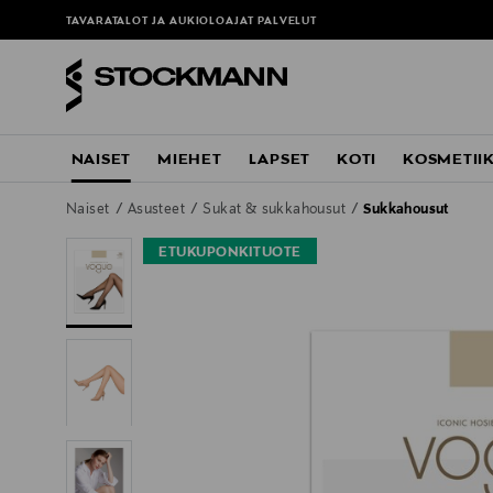
ä
TAVARATALOT JA AUKIOLOAJAT
PALVELUT
NAISET
MIEHET
LAPSET
KOTI
KOSMETII
Naiset
Asusteet
Sukat & sukkahousut
Sukkahousut
ETUKUPONKITUOTE