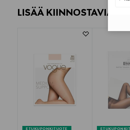
LISÄÄ KIINNOSTAVIA TU
ETUKUPONKITUOTE
ETUKUPONKI