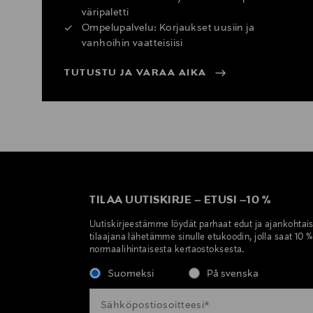
väripaletti
Ompelupalvelu: Korjaukset uusiin ja
vanhoihin vaatteisiisi
TUTUSTU JA VARAA AIKA
TILAA UUTISKIRJE
–
ETUSI
–
10 %
Uutiskirjeestämme löydät parhaat edut ja ajankohtai
tilaajana lähetämme sinulle etukoodin, jolla saat 10 
normaalihintaisesta kertaostoksesta.
Suomeksi
På svenska