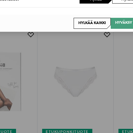
OTTEITA
HYVÄKSY 
HYLKÄÄ KAIKKI
TUOTE
ETUKUPONKITUOTE
ETU