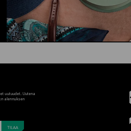
set uutuudet. Uutena
%:n alennuksen