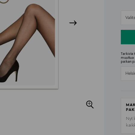
n
Vali
n
Tarkista
muuttua 
paikan p
Helsi
MAK
PAK
Nyt 
kaik