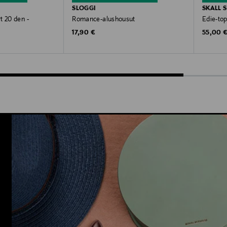
SLOGGI
SKALL 
t 20 den -
Romance-alushousut
Edie-top
Original Price
Original
17,90 €
55,00 