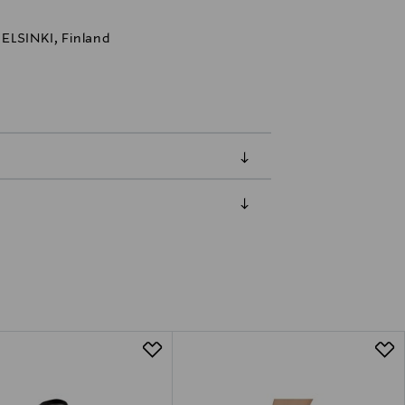
ELSINKI, Finland
luessa tuotteen vastaanottamisesta.
tuotteen koosta riippuen
lla valittuun osoitteeseen.