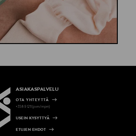
ASIAKASPALVELU
OTA YHTEYTTÄ
+358 9 1211(pvm/mpm)
USEIN KYSYTTYÄ
ETUJEN EHDOT