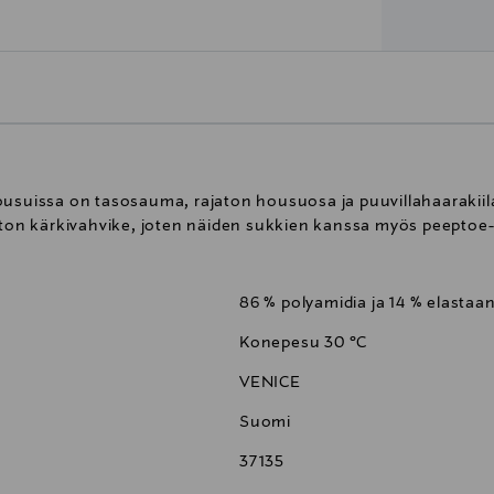
ousuissa on tasosauma, rajaton housuosa ja puuvillahaarakiila
n kärkivahvike, joten näiden sukkien kanssa myös peeptoe-a
86 % polyamidia ja 14 % elastaan
Konepesu 30 °C
VENICE
Suomi
37135