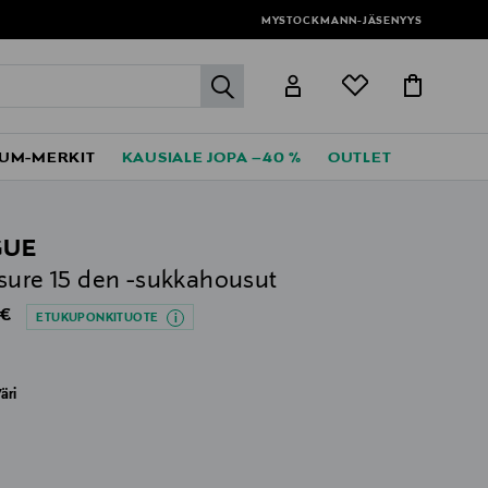
MYSTOCKMANN-JÄSENYYS
label.header.go
UM-MERKIT
KAUSIALE JOPA –40 %
OUTLET
GUE
sure 15 den -sukkahousut
al Price
 €
ETUKUPONKITUOTE
äri