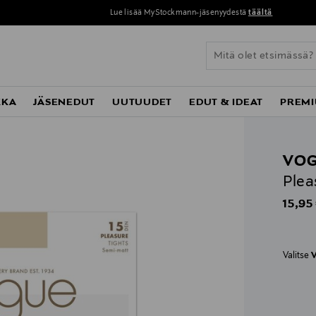
Perustoimitus 0 € yli 120 euron ostoksista!
KKA
JÄSENEDUT
UUTUUDET
EDUT & IDEAT
PREMI
VO
Plea
Origin
15,95
Valitse
V