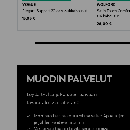
VOGUE
WOLFORD
Elegant Support 20 den -sukkahousut
Satin Touch Comfor
sukkahousut
Original Price
15,95 €
Original Price
28,00 €
MUODIN PALVELUT
Löydä tyylisi jokaiseen päivään –
tavarataloissa tai etänä.
Monipuoliset pukeutumispalvelut: Apua arjen
ja juhlan vaatevalintoihin
Värikonsultaatio: Löydä sinulle sopiva