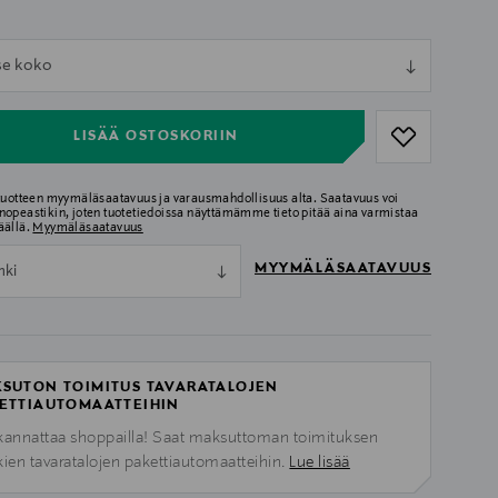
ull
tse koko
ull
LISÄÄ OSTOSKORIIN
 tuotteen myymäläsaatavuus ja varausmahdollisuus alta. Saatavuus voi
nopeastikin, joten tuotetiedoissa näyttämämme tieto pitää aina varmistaa
äällä.
Myymäläsaatavuus
MYYMÄLÄSAATAVUUS
nki
SUTON TOIMITUS TAVARATALOJEN
ETTIAUTOMAATTEIHIN
kannattaa shoppailla! Saat maksuttoman toimituksen
kien tavaratalojen pakettiautomaatteihin.
Lue lisää