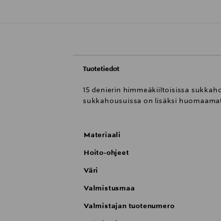
Tuotetiedot
15 denierin himmeäkiiltoisissa sukkah
sukkahousuissa on lisäksi huomaamato
Materiaali
Hoito-ohjeet
Väri
Valmistusmaa
Valmistajan tuotenumero