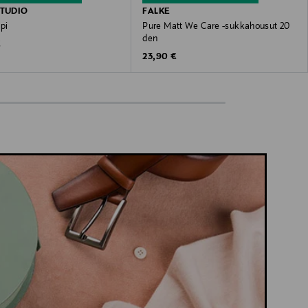
STUDIO
FALKE
pi
Pure Matt We Care -sukkahousut 20
den
 Price
€
Original Price
23,90 €