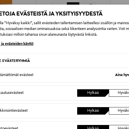
IETOJA EVÄSTEISTÄ JA YKSITYISYYDESTÄ
la “Hyväksy kaikki”, sallit evästeiden tallentamisen laitteellesi sisällön ja maino
tia, sosiaalisen median ominaisuuksia sekä liikenteen analysointia varten. Voit 
uksiasi milloin tahansa sivun alareunasta löytyvästä linkistä.
 ja evästeiden käyttö
SE EVÄSTERYHMIÄ
ttämättömät evästeet
Aina hyv
TUOTE
ETUKUPONKITUOTE
ETU
VOGUE
OROBL
kkahousut
Pleasure 30 den -sukkahousut
Club-su
autusevästeet
Hylkää
Hyväk
Original Price
Original
15,95 €
16,90 €
kkinointievästeet
Hylkää
Hyväk
astoevästeet
Hylkää
Hyväk