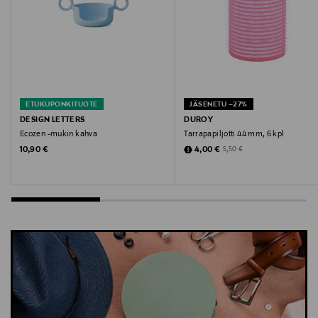
ETUKUPONKITUOTE
JÄSENETU –27%
DESIGN LETTERS
DUROY
Ecozen -mukin kahva
Tarrapapiljotti 44 mm, 6 kpl
Original Price
Discounted Price
Original Price
10,90 €
4,00 €
5,50 €