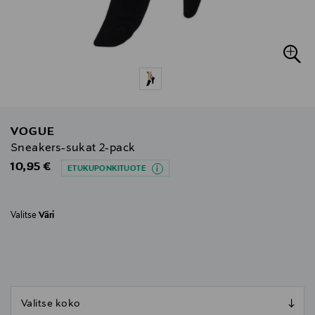
VOGUE
Sneakers-sukat 2-pack
Original Price
10,95 €
ETUKUPONKITUOTE
Valitse
Väri
null
null