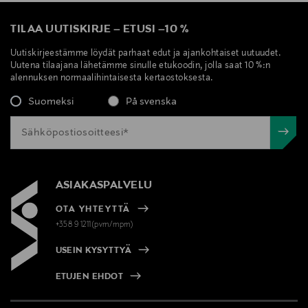
TILAA UUTISKIRJE
–
ETUSI
–
10 %
Uutiskirjeestämme löydät parhaat edut ja ajankohtaiset uutuudet.
Uutena tilaajana lähetämme sinulle etukoodin, jolla saat 10 %:n
alennuksen normaalihintaisesta kertaostoksesta.
Suomeksi
På svenska
ASIAKASPALVELU
OTA YHTEYTTÄ
+358 9 1211(pvm/mpm)
USEIN KYSYTTYÄ
ETUJEN EHDOT