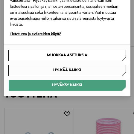
Valitsemalla “Hyväksy kaikki”, sallit evästeiden tallentamisen
Valmistajan tuotenumero
laitteellesi sisällön ja mainosten personointia, sosiaalisen median
VG -02-95820-
ominaisuuksia sekä liikenteen analysointia varten. Voit muuttaa
evästeasetuksiasi milloin tahansa sivun alareunasta löytyvästä
ETUKUPONKITUOTE
ETUKUPONKITUOTE
linkistä.
Valmistaja
VOGUE
TOMMY HILFIGER
Tietoturva ja evästeiden käyttö
Sukat 2-pack
Sukat 2-pack
Nanso Oy
Original Price
Original Price
12,95 €
13,99 €
Valmistajan osoite
MUOKKAA ASETUKSIA
Vilhonvuorenkatu 11 A, 00500 HELSINKI, Finland
HYLKÄÄ KAIKKI
Digitaalinen osoite
LISÄÄ KIINNOSTAVIA
HYVÄKSY KAIKKI
asiakaspalvelu@nanso.com
TUOTTEITA
Avainsanat
luomupuuvilla, sustainable material