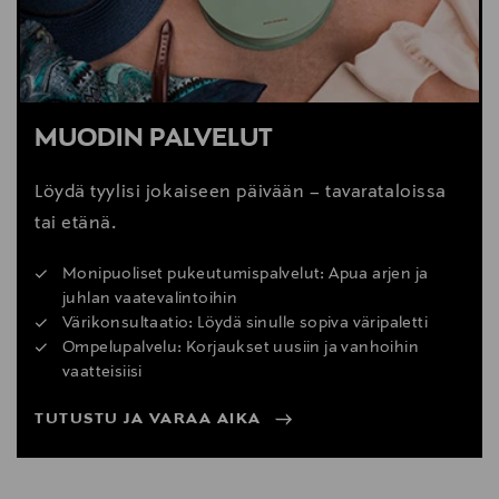
MUODIN PALVELUT
Löydä tyylisi jokaiseen päivään – tavarataloissa
tai etänä.
Monipuoliset pukeutumispalvelut: Apua arjen ja
juhlan vaatevalintoihin
Värikonsultaatio: Löydä sinulle sopiva väripaletti
Ompelupalvelu: Korjaukset uusiin ja vanhoihin
vaatteisiisi
TUTUSTU JA VARAA AIKA