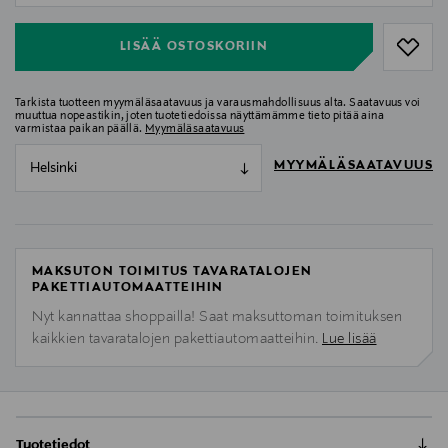
LISÄÄ OSTOSKORIIN
Tarkista tuotteen myymäläsaatavuus ja varausmahdollisuus alta. Saatavuus voi
muuttua nopeastikin, joten tuotetiedoissa näyttämämme tieto pitää aina
varmistaa paikan päällä.
Myymäläsaatavuus
MYYMÄLÄSAATAVUUS
Helsinki
MAKSUTON TOIMITUS TAVARATALOJEN
PAKETTIAUTOMAATTEIHIN
Nyt kannattaa shoppailla! Saat maksuttoman toimituksen
kaikkien tavaratalojen pakettiautomaatteihin.
Lue lisää
Tuotetiedot