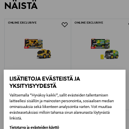
NÄISTÄ
1550453
LUE TARKEMMAT PALAUTUSOHJEET
Ikäsuositus
ONLINE EXCLUSIVE
ONLINE EXCLUSIVE
3+
Paristo sisältyy
Kyllä
Paristojen määrä
2
LISÄTIETOJA EVÄSTEISTÄ JA
YKSITYISYYDESTÄ
Paristotyyppi
DICKIE TOYS
DICKIE TOYS
Valitsemalla “Hyväksy kaikki”, sallit evästeiden tallentamisen
DICKIE TOYS Kaivinkone, 30 cm
DICKIE TOYS Jäteauto, 30 cm
AAA/LR3
laitteellesi sisällön ja mainosten personointia, sosiaalisen median
Original Price
Original Price
35,99 €
35,99 €
ominaisuuksia sekä liikenteen analysointia varten. Voit muuttaa
evästeasetuksiasi milloin tahansa sivun alareunasta löytyvästä
Avainsanat
linkistä.
dickie toys kuorma-auto, volvo leluauto, volvo
Tietoturva ja evästeiden käyttö