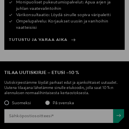
Monipuoliset pukeutumispalvelut: Apua arjen ja
juhlan vaatevalintoihin
Värikonsultaatio: Löydä sinulle sopiva väripaletti
Ompelupalvelu: Korjaukset uusiin ja vanhoihin
vaatteisiisi
TUTUSTU JA VARAA AIKA
TILAA UUTISKIRJE
–
ETUSI
–
10 %
Uutiskirjeestämme löydät parhaat edut ja ajankohtaiset uutuudet.
Uutena tilaajana lähetämme sinulle etukoodin, jolla saat 10 %:n
alennuksen normaalihintaisesta kertaostoksesta.
Suomeksi
På svenska