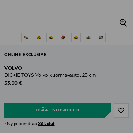
ONLINE EXCLUSIVE
VOLVO
DICKIE TOYS Volvo kuorma-auto, 23 cm
Original Price
53,99 €
null
null
LISÄÄ OSTOSKORIIN
Myy ja toimittaa
XS Lelut