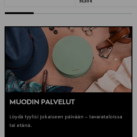
Original Price
39,90 €
MUODIN PALVELUT
Löydä tyylisi jokaiseen päivään – tavarataloissa
tai etänä.