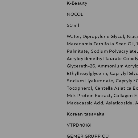
K-Beauty
tio voivat aiheuttaa voimakasta ärsytystä, joten tuotetta ei tu
logisten toimenpiteiden jälkeen. Vältä levittämistä vaurioitu
NOCOL
otuotteiden kanssa, mutta sitä ei saa käyttää samanaikaises
50 ml
Water, Dipropylene Glycol, Niac
Macadamia Ternifolia Seed Oil, 
Palmitate, Sodium Polyacrylat
Acryloyldimethyl Taurate Copoly
Glycereth-26, Ammonium Acrylo
Ethylhexylglycerin, Caprylyl Gl
Sodium Hyaluronate, Caprylyl/C
Tocopherol, Centella Asiatica E
Milk Protein Extract, Collagen 
Madecassic Acid, Asiaticoside, As
Korean tasavalta
VTPD40181
GEMER GRUPP OÜ