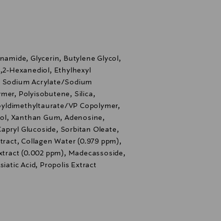
le käyttää tällaisten laitteiden
neelle iholle. MILD REEDLE SHOT 50 -
ti minkään REEDLE SHOT
inamide, Glycerin, Butylene Glycol,
1,2-Hexanediol, Ethylhexyl
e, Sodium Acrylate/Sodium
mer, Polyisobutene, Silica,
yldimethyltaurate/VP Copolymer,
ycol, Xanthan Gum, Adenosine,
apryl Glucoside, Sorbitan Oleate,
xtract, Collagen Water (0.979 ppm),
Extract (0.002 ppm), Madecassoside,
iatic Acid, Propolis Extract