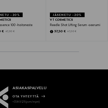
NETU –20%
JÄSENETU –20%
METICS
VT COSMETICS
sence 100 -hoitoneste
Reedle Shot Lifting Serum -seerumi
unted Price
Discounted Price
Original Price
Original Price
0 €
37,50 €
47,00 €
47,00 €
ASIAKASPALVELU
OTA YHTEYTTÄ
+358 9 1211(pvm/mpm)