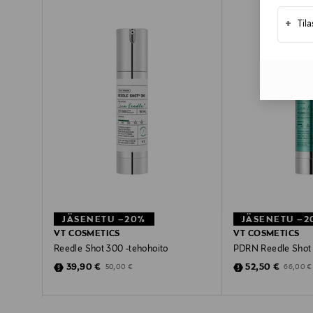
+
Til
JÄSENETU –20%
JÄSENETU –2
VT COSMETICS
VT COSMETICS
Reedle Shot 300 -tehohoito
PDRN Reedle Shot 
Discounted Price
Discounted Pric
Original Price
Original 
39,90 €
52,50 €
50,00 €
66,00 €