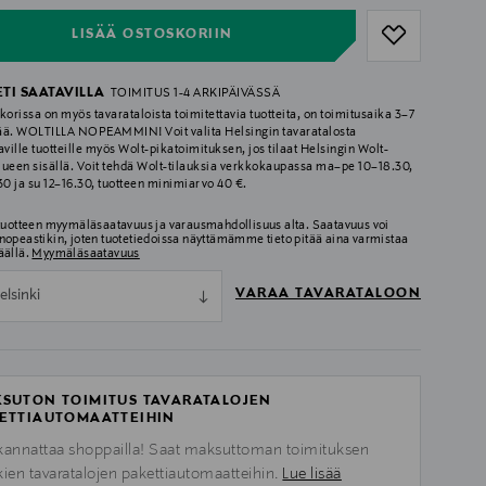
LISÄÄ OSTOSKORIIN
ETI SAATAVILLA
TOIMITUS 1-4 ARKIPÄIVÄSSÄ
korissa on myös tavarataloista toimitettavia tuotteita, on toimitusaika 3–7
ää. WOLTILLA NOPEAMMIN! Voit valita Helsingin tavaratalosta
aville tuotteille myös Wolt-pikatoimituksen, jos tilaat Helsingin Wolt-
lueen sisällä. Voit tehdä Wolt-tilauksia verkkokaupassa ma–pe 10–18.30,
.30 ja su 12–16.30, tuotteen minimiarvo 40 €.
 tuotteen myymäläsaatavuus ja varausmahdollisuus alta. Saatavuus voi
nopeastikin, joten tuotetiedoissa näyttämämme tieto pitää aina varmistaa
äällä.
Myymäläsaatavuus
VARAA TAVARATALOON
elsinki
SUTON TOIMITUS TAVARATALOJEN
ETTIAUTOMAATTEIHIN
kannattaa shoppailla! Saat maksuttoman toimituksen
kien tavaratalojen pakettiautomaatteihin.
Lue lisää