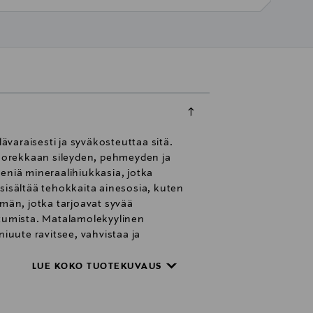
varaisesti ja syväkosteuttaa sitä.
uorekkaan sileyden, pehmeyden ja
niä mineraalihiukkasia, jotka
sisältää tehokkaita ainesosia, kuten
lmän, jotka tarjoavat syvää
utumista. Matalamolekyylinen
iuute ravitsee, vahvistaa ja
ypoallergeeninen ja dermatologisesti
n levitä sopiva määrä REEDLE SHOT -
LUE KOKO TUOTEKUVAUS
 Kevyt pistely tunne levityksen
 ihoon. Lue "Käyttöohjeet"
 LED-maskit tai muiden