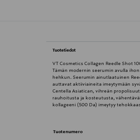
Tuotetiedot
VT Cosmetics Collagen Reedle Shot 100
Tämän modernin seerumin avulla ihon 
hehkun. Seerumin ainutlaatuinen Reed
auttavat aktiiviaineita imeytymään syv
Centella Asiatican, vihreän propolisuu
rauhoitusta ja kosteutusta, vähentävä
kollageeni (500 Da) imeytyy tehokkaast
parantaa ihon yleiskuntoa, kun taas E-
testattu, joten se sopii kaikille ihoty
seerumia suoraan kasvoille. Taputtele 
Tuotenumero
aikana on luonnollinen reaktio, joka 
huolellisesti ennen tuotteen käyttöä. 