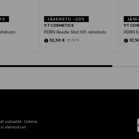
0%
JÄSENETU –20%
JÄSE
VT COSMETICS
VT COS
ehohoito
PDRN Reedle Shot 100 -tehohoito
PDRN Es
e
Discounted Price
Disco
Price
Original Price
52,50 €
37,5
66,00 €
set uutuudet. Uutena
%:n alennuksen