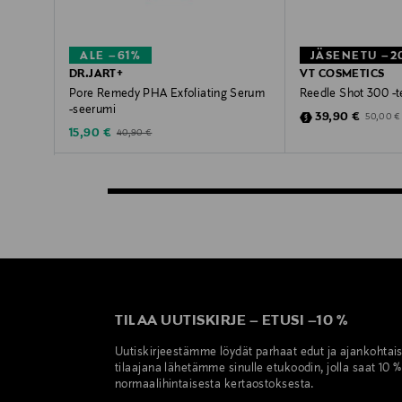
ALE –61%
JÄSENETU –2
DR.JART+
VT COSMETICS
Pore Remedy PHA Exfoliating Serum
Reedle Shot 300 -t
-seerumi
Discounted Pric
Original 
39,90 €
50,00 €
Discounted Price
Original Price
15,90 €
40,90 €
TILAA UUTISKIRJE
–
ETUSI
–
10 %
Uutiskirjeestämme löydät parhaat edut ja ajankohtai
tilaajana lähetämme sinulle etukoodin, jolla saat 10 
normaalihintaisesta kertaostoksesta.