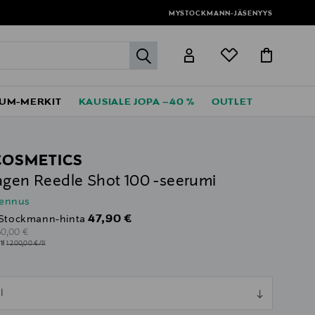
MYSTOCKMANN-JÄSENYYS
label.header.go
UM-MERKIT
KAUSIALE JOPA –40 %
OUTLET
COSMETICS
agen Reedle Shot 100 -seerumi
lennus
Discounted Price
47,90 €
Stockmann-hinta
riginal Price
60,00 €
1l
1 200,00 €/1l
ull
l
ull