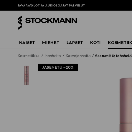
TAVARATALOT JA AUKIOLOAJAT
PALVELUT
NAISET
MIEHET
LAPSET
KOTI
KOSMETII
Kosmetiikka
Ihonhoito
Kasvojenhoito
Seerumit & tehohoid
JÄSENETU –20%