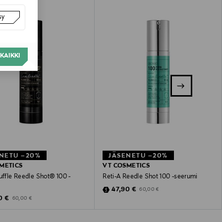
sy
KAIKKI
NETU –20%
JÄSENETU –20%
METICS
VT COSMETICS
uffle Reedle Shot® 100 -
Reti-A Reedle Shot 100 -seerumi
Discounted Price
Original Price
47,90 €
60,00 €
unted Price
Original Price
0 €
60,00 €