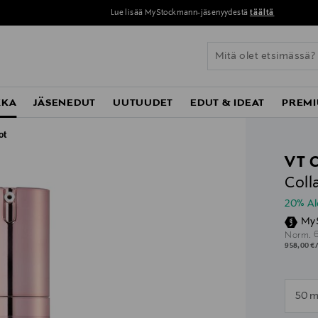
Lue lisää MyStockmann-jäsenyydestä
täältä
KKA
JÄSENEDUT
UUTUUDET
EDUT & IDEAT
PREMI
ot
VT 
Coll
20% A
My
O
Norm.
958,00 €/
n
50 m
n