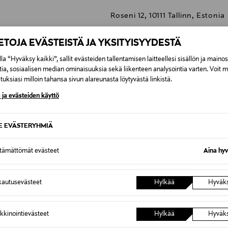
Roseni 12, 10111 Tallinn, Estonia
info@gemer.ee
IETOJA EVÄSTEISTÄ JA YKSITYISYYDESTÄ
seerumi, ihonhoito, kasvojenho
la “Hyväksy kaikki”, sallit evästeiden tallentamisen laitteellesi sisällön ja maino
Cosmetics
tia, sosiaalisen median ominaisuuksia sekä liikenteen analysointia varten. Voit 
uksiasi milloin tahansa sivun alareunasta löytyvästä linkistä.
 ja evästeiden käyttö
SE EVÄSTERYHMIÄ
0,00 €
ttämättömät evästeet
Aina hyv
inen tilaukseesi. Voit palauttaa tilaamasi tuotteen 30 vuorokauden ku
0,00 € – 4,90 €
lee palauttaa avaamattomissa alkuperäispakkauksissaan ja palautetta
ÖS NÄISTÄ
autusevästeet
Hylkää
Hyväk
7,90 €–50,00 € kuljetusyhtiöstä ja 
kkinointievästeet
Hylkää
Hyväk
Alk. 6,90 €, kun toimitus on saatavi