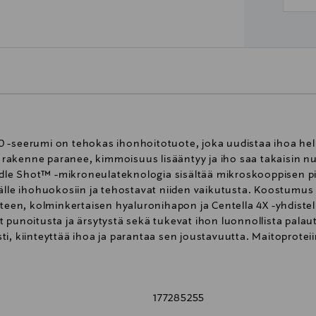
 -seerumi on tehokas ihonhoitotuote, joka uudistaa ihoa hellä
rakenne paranee, kimmoisuus lisääntyy ja iho saa takaisin n
le Shot™ -mikroneulateknologia sisältää mikroskooppisen pie
älle ihohuokosiin ja tehostavat niiden vaikutusta. Koostumus 
tteen, kolminkertaisen hyaluronihapon ja Centella 4X -yhdiste
t punoitusta ja ärsytystä sekä tukevat ihon luonnollista pala
i, kiinteyttää ihoa ja parantaa sen joustavuutta. Maitoproteiin
vitamiini suojaa ihoa ympäristön stressitekijöiltä. Tuote on h
ypeille, myös herkälle iholle. Käyttöohje: Puhdistuksen jälkee
hellävaraisesti, kunnes seerumi on täysin imeytynyt. Huomaa:
177285255
johtuu seerumin imeytymisestä ja ravinteiden kulkeutumisesta
Älä käytä kauneuslaitteiden kanssa: Korkeat lämpötilat, valo,