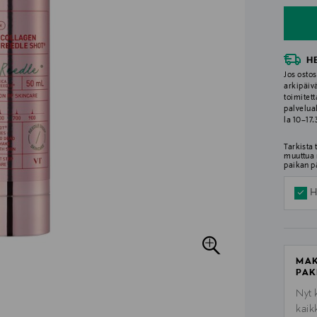
H
Jos ostos
arkipäiv
toimitett
palvelua
la 10–17
Tarkista
muuttua 
paikan p
H
MAK
PAK
Nyt 
kaik