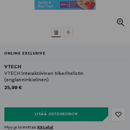
ONLINE EXCLUSIVE
VTECH
VTECH Interaktiivinen tiikerihelistin
(englanninkielinen)
Original Price
25,99 €
null
null
LISÄÄ OSTOSKORIIN
Myy ja toimittaa
XS Lelut