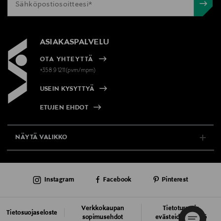
ASIAKASPALVELU
OTA YHTEYTTÄ
+358 9 1211(pvm/mpm)
USEIN KYSYTTYÄ
ETUJEN EHDOT
NÄYTÄ VALIKKO
TUKI & INFO
Instagram
Facebook
Pinterest
AJANKOHTAISTA
PALVELUT
Verkkokaupan
Tietoturva ja
Tietosuojaseloste
sopimusehdot
evästeiden käyttö