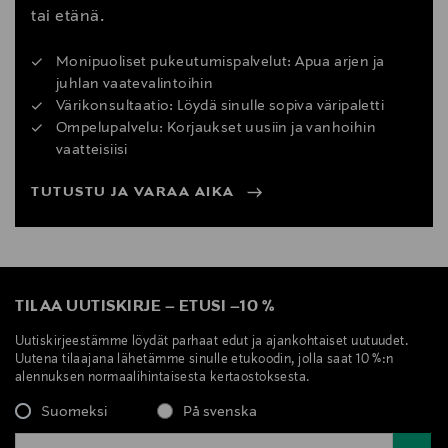
tai etänä.
Monipuoliset pukeutumispalvelut: Apua arjen ja
juhlan vaatevalintoihin
Värikonsultaatio: Löydä sinulle sopiva väripaletti
Ompelupalvelu: Korjaukset uusiin ja vanhoihin
vaatteisiisi
TUTUSTU JA VARAA AIKA
TILAA UUTISKIRJE
–
ETUSI
–
10 %
Uutiskirjeestämme löydät parhaat edut ja ajankohtaiset uutuudet.
Uutena tilaajana lähetämme sinulle etukoodin, jolla saat 10 %:n
alennuksen normaalihintaisesta kertaostoksesta.
Suomeksi
På svenska