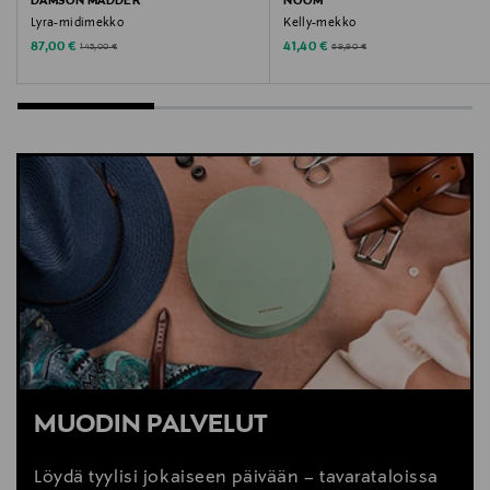
DAMSON MADDER
NOOM
Lyra-midimekko
Kelly-mekko
Discounted Price
Discounted Price
Original Price
Original Price
87,00 €
41,40 €
145,00 €
69,90 €
MUODIN PALVELUT
Löydä tyylisi jokaiseen päivään – tavarataloissa