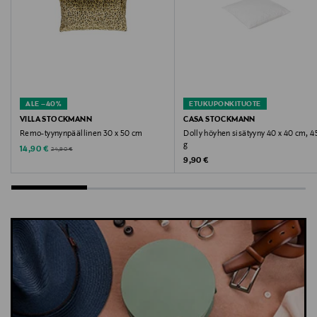
ALE –40%
ETUKUPONKITUOTE
VILLA STOCKMANN
CASA STOCKMANN
Remo-tyynynpäällinen 30 x 50 cm
Dolly höyhen sisätyyny 40 x 40 cm, 4
g
Discounted Price
Original Price
14,90 €
24,90 €
Original Price
9,90 €