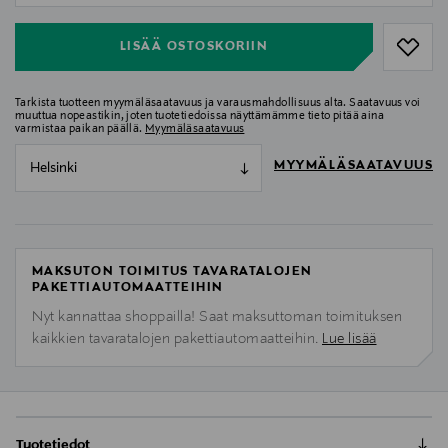
LISÄÄ OSTOSKORIIN
Tarkista tuotteen myymäläsaatavuus ja varausmahdollisuus alta. Saatavuus voi
muuttua nopeastikin, joten tuotetiedoissa näyttämämme tieto pitää aina
varmistaa paikan päällä.
Myymäläsaatavuus
MYYMÄLÄSAATAVUUS
Helsinki
MAKSUTON TOIMITUS TAVARATALOJEN
PAKETTIAUTOMAATTEIHIN
Nyt kannattaa shoppailla! Saat maksuttoman toimituksen
kaikkien tavaratalojen pakettiautomaatteihin.
Lue lisää
Tuotetiedot