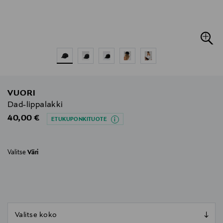
VUORI
Dad-lippalakki
Original Price
40,00 €
ETUKUPONKITUOTE
Valitse
Väri
null
null