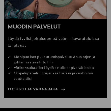
MUODIN PALVELUT
Löydä tyylisi jokaiseen päivään – tavarataloissa
tai etänä.
Monipuoliset pukeutumispalvelut: Apua arjen ja
juhlan vaatevalintoihin
Värikonsultaatio: Löydä sinulle sopiva väripaletti
Ompelupalvelu: Korjaukset uusiin ja vanhoihin
vaatteisiisi
TUTUSTU JA VARAA AIKA