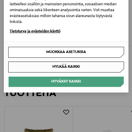
Valmistajan tuotenumero
laitteellesi sisällön ja mainosten personointia, sosiaalisen median
ominaisuuksia sekä liikenteen analysointia varten. Voit muuttaa
V8106
evästeasetuksiasi milloin tahansa sivun alareunasta löytyvästä
linkistä.
ETUKUPONKITUOTE
UUTTA
ETUKUPONKITUOTE
Valmistaja
Y-3
ADIDAS ORIGINALS
Tietoturva ja evästeiden käyttö
Dad-lippalakki
Dad-lippalakki
Lindex Group Oyj
Original Price
Original Price
80,00 €
28,00 €
Valmistajan osoite
MUOKKAA ASETUKSIA
Stockmann, Lindex Group Oyj, Aleksanterinkatu 52 B,
HYLKÄÄ KAIKKI
PL 220, 00101, Helsinki, Finland
LISÄÄ KIINNOSTAVIA
HYVÄKSY KAIKKI
Digitaalinen osoite
TUOTTEITA
support@vuori.com
Avainsanat
lippis, hattu, urheilulippalakki, kesähattu, Vuori