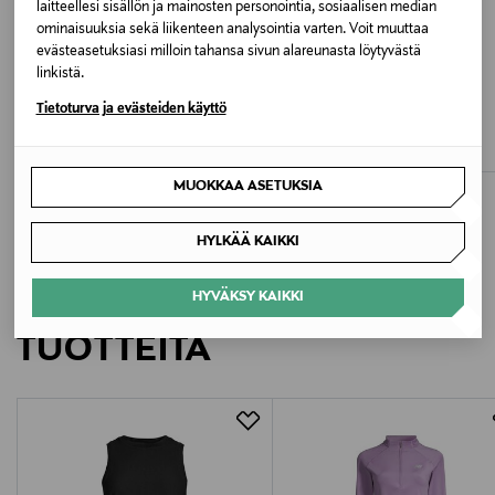
laitteellesi sisällön ja mainosten personointia, sosiaalisen median
HBK BLACK HEATHER
ominaisuuksia sekä liikenteen analysointia varten. Voit muuttaa
evästeasetuksiasi milloin tahansa sivun alareunasta löytyvästä
linkistä.
Valmistusmaa
ETUKUPONKITUOTE
ETUKUPONKITUOTE
VUORI
VUORI
Tietoturva ja evästeiden käyttö
Kambodža
Energy-treenitoppi
Halo Essential Wideleg -housut
Original Price
Original Price
70,00 €
135,00 €
Valmistajan tuotenumero
MUOKKAA ASETUKSIA
VW1011
HYLKÄÄ KAIKKI
Valmistaja
LISÄÄ KIINNOSTAVIA
HYVÄKSY KAIKKI
Lindex Group Oyj
TUOTTEITA
Valmistajan osoite
Stockmann, Lindex Group Oyj, Aleksanterinkatu 52 B,
PL 220, 00101, Helsinki, Finland
Digitaalinen osoite