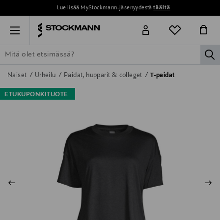
Lue lisää MyStockmann-jäsenyydestä
täältä
Menu
la
ETSI KAIKKI
NAISET
MIEHET
LAPSET
KOTI
KOSMETIIK
Naiset
Urheilu
Paidat, hupparit & colleget
T-paidat
ETUKUPONKITUOTE