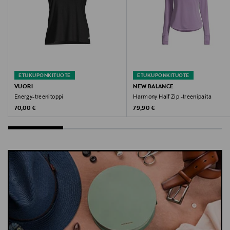
support@vuori.com
Avainsanat
t-paita, paita, urheilupaita, treenipaita, Vuori
ETUKUPONKITUOTE
ETUKUPONKITUOTE
VUORI
NEW BALANCE
Energy-treenitoppi
Harmony Half Zip -treenipaita
Original Price
Original Price
70,00 €
79,90 €