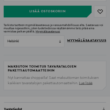
LISÄÄ OSTOSKORIIN
Tarkista tuotteen myymäläsaatavuus ja varausmahdollisuus alta. Saatavuus voi
muuttua nopeastikin, joten tuotetiedoissa näyttämämme tieto pitää aina
varmistaa paikan päällä.
Myymäläsaatavuus
MYYMÄLÄSAATAVUUS
Helsinki
MAKSUTON TOIMITUS TAVARATALOJEN
PAKETTIAUTOMAATTEIHIN
Nyt kannattaa shoppailla! Saat maksuttoman toimituksen
kaikkien tavaratalojen pakettiautomaatteihin.
Lue lisää
Tuotetiedot