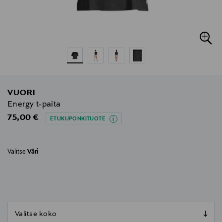
VUORI
Energy t-paita
Original Price
75,00 €
ETUKUPONKITUOTE
Valitse
Väri
null
null