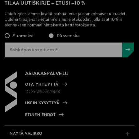
TILAA UUTISKIRJE
–
ETUSI
–
10 %
Uutiskirjeestämme löydät parhaat edut ja ajankohtaiset uutuudet.
Uutena tilaajana lähetämme sinulle etukoodin, jolla saat 10 %:n
alennuksen normaalihintaisesta kertaostoksesta.
Suomeksi
På svenska
ASIAKASPALVELU
OTA YHTEYTTÄ
+358 9 1211(pvm/mpm)
USEIN KYSYTTYÄ
ETUJEN EHDOT
NÄYTÄ VALIKKO