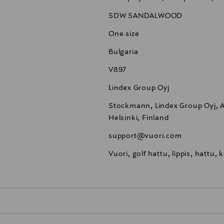
SDW SANDALWOOD
One size
Bulgaria
V897
Lindex Group Oyj
Stockmann, Lindex Group Oyj, Al
Helsinki, Finland
support@vuori.com
Vuori, golf hattu, lippis, hattu, 
0,00 €