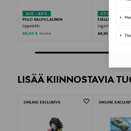
ALE –40%
ETUKUPONKI
+
Mar
POLO RALPH LAUREN
FJÄLLRÄVEN
Lippalakki
Logo-lippalakki
Discounted Price
Original Price
Original Price
69,00 €
49,95 €
115,00 €
+
Til
LISÄÄ KIINNOSTAVIA TU
ONLINE EXCLUSIVE
ONLINE EXCLUSI