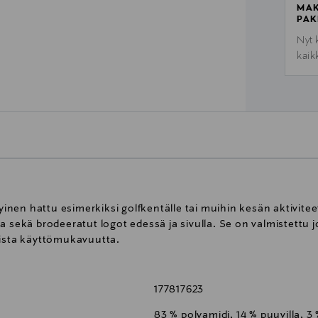
MAK
PAK
Nyt 
kaik
vyinen hattu esimerkiksi golfkentälle tai muihin kesän aktivite
a sekä brodeeratut logot edessä ja sivulla. Se on valmistettu 
aista käyttömukavuutta.
177817623
83 % polyamidi, 14 % puuvilla, 3