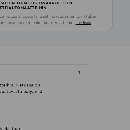
SUTON TOIMITUS TAVARATALOJEN
ETTIAUTOMAATTEIHIN
kannattaa shoppailla! Saat maksuttoman toimituksen
kien tavaratalojen pakettiautomaatteihin.
Lue lisää
etteihin. Hatussa on
joustavasta polyamidi-
 % elastaani