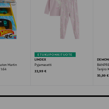
ETUKUPONKITUOTE
LINDEX
DEMON
ton Martin
Pyjamasetti
BANPRES
 1:64
Tanjiro 
Original Price
22,99 €
Original
35,99 €