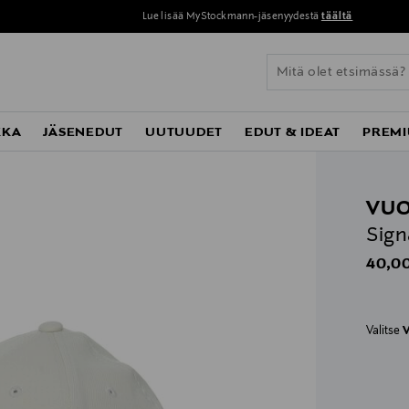
Lue lisää MyStockmann-jäsenyydestä
täältä
KKA
JÄSENEDUT
UUTUUDET
EDUT & IDEAT
PREMI
VUO
Sign
Origin
40,00
Valitse
V