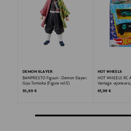
DEMON SLAYER
HOT WHEELS
BANPRESTO Figuuri - Demon Slayer:
HOT WHEELS RC As
Giyu Tomioka (Figure vol.5)
Vantage -ajoneuvo,
Original Price
Original Price
35,99 €
61,99 €