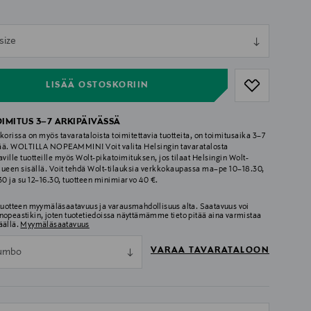
ull
size
ull
LISÄÄ OSTOSKORIIN
OIMITUS 3–7 ARKIPÄIVÄSSÄ
korissa on myös tavarataloista toimitettavia tuotteita, on toimitusaika 3–7
ää. WOLTILLA NOPEAMMIN! Voit valita Helsingin tavaratalosta
aville tuotteille myös Wolt-pikatoimituksen, jos tilaat Helsingin Wolt-
lueen sisällä. Voit tehdä Wolt-tilauksia verkkokaupassa ma–pe 10–18.30,
.30 ja su 12–16.30, tuotteen minimiarvo 40 €.
 tuotteen myymäläsaatavuus ja varausmahdollisuus alta. Saatavuus voi
nopeastikin, joten tuotetiedoissa näyttämämme tieto pitää aina varmistaa
äällä.
Myymäläsaatavuus
VARAA TAVARATALOON
umbo