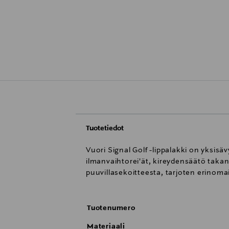
Tuotetiedot
Vuori Signal Golf -lippalakki on yksisä
ilmanvaihtorei'ät, kireydensäätö takan
puuvillasekoitteesta, tarjoten erinom
Tuotenumero
Materiaali