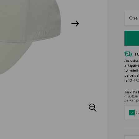
n
One 
n
T
Jos ostos
arkipäiv
toimitett
palvelua
la 10–17
Tarkista
muuttua 
paikan p
J