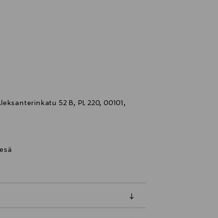
eksanterinkatu 52 B, PL 220, 00101,
kesä