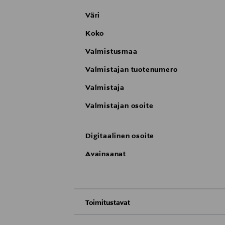
Väri
Koko
Valmistusmaa
Valmistajan tuotenumero
Valmistaja
Valmistajan osoite
Digitaalinen osoite
Avainsanat
Toimitustavat
Nouto tavaratalosta