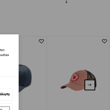
luessa tuotteen vastaanottamisesta.
tuotteen koosta riippuen
lla valittuun osoitteeseen.
sten
muuttaa
äksytty
sy