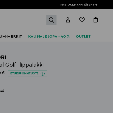
MYSTOCKMANN-JÄSENYYS
label.header.go
UM-MERKIT
KAUSIALE JOPA –40 %
OUTLET
RI
al Golf -lippalakki
al Price
 €
ETUKUPONKITUOTE
äri