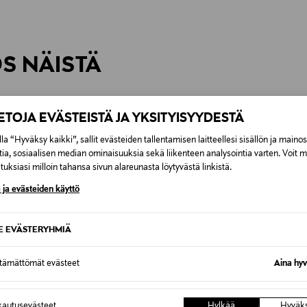
inen tilaukseesi. Voit palauttaa tilaamasi tuotteen 30 vuorokauden ku
0,00 € – 4,90 €
rvitse ilmoittaa palautuksesta etukäteen.
ÖS NÄISTÄ
7,90 €–50,00 € kuljetusyhtiöstä ja 
Alk. 6,90 €, kun toimitus on saatavi
IETOJA EVÄSTEISTÄ JA YKSITYISYYDESTÄ
la “Hyväksy kaikki”, sallit evästeiden tallentamisen laitteellesi sisällön ja maino
tia, sosiaalisen median ominaisuuksia sekä liikenteen analysointia varten. Voit 
uksiasi milloin tahansa sivun alareunasta löytyvästä linkistä.
 ja evästeiden käyttö
SE EVÄSTERYHMIÄ
ttämättömät evästeet
Aina hyv
autusevästeet
Hylkää
Hyväk