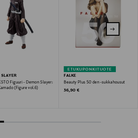
ETUKUPONKITUOTE
 SLAYER
FALKE
TO Figuuri - Demon Slayer:
Beauty Plus 50 den -sukkahousut
Kamado (Figure vol.6)
Original Price
36,90 €
 Price