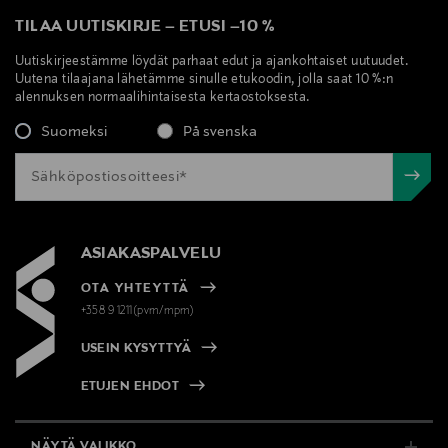
TILAA UUTISKIRJE
–
ETUSI
–
10 %
Uutiskirjeestämme löydät parhaat edut ja ajankohtaiset uutuudet.
Uutena tilaajana lähetämme sinulle etukoodin, jolla saat 10 %:n
alennuksen normaalihintaisesta kertaostoksesta.
Suomeksi
På svenska
ASIAKASPALVELU
OTA YHTEYTTÄ
+358 9 1211(pvm/mpm)
USEIN KYSYTTYÄ
ETUJEN EHDOT
NÄYTÄ VALIKKO