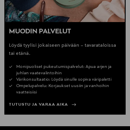
MUODIN PALVELUT
Löydä tyylisi jokaiseen päivään – tavarataloissa
tai etänä.
Monipuoliset pukeutumispalvelut: Apua arjen ja
juhlan vaatevalintoihin
Värikonsultaatio: Löydä sinulle sopiva väripaletti
Ompelupalvelu: Korjaukset uusiin ja vanhoihin
vaatteisiisi
TUTUSTU JA VARAA AIKA