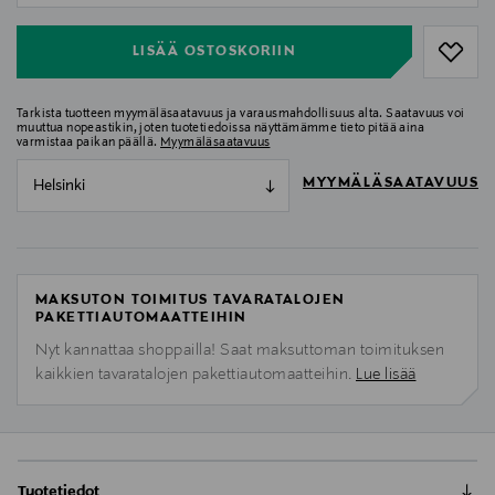
LISÄÄ OSTOSKORIIN
Tarkista tuotteen myymäläsaatavuus ja varausmahdollisuus alta. Saatavuus voi
muuttua nopeastikin, joten tuotetiedoissa näyttämämme tieto pitää aina
varmistaa paikan päällä.
Myymäläsaatavuus
MYYMÄLÄSAATAVUUS
Helsinki
MAKSUTON TOIMITUS TAVARATALOJEN
PAKETTIAUTOMAATTEIHIN
Nyt kannattaa shoppailla! Saat maksuttoman toimituksen
kaikkien tavaratalojen pakettiautomaatteihin.
Lue lisää
Tuotetiedot