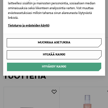
Pesulämpötila
laitteellesi sisällön ja mainosten personointia, sosiaalisen median
ominaisuuksia sekä liikenteen analysointia varten. Voit muuttaa
30 °C
evästeasetuksiasi milloin tahansa sivun alareunasta löytyvästä
linkistä.
ETUKUPONKITUOTE
ETUKUPONKITUOTE
UUTTA
Väri
VUORI
ON
Tietoturva ja evästeiden käyttö
Performance-joggerit
Performance 2/1 -shortsit
BLK BLACK
Original Price
Original Price
120,00 €
79,90 €
Valmistusmaa
MUOKKAA ASETUKSIA
Vietnam
HYLKÄÄ KAIKKI
Valmistajan tuotenumero
LISÄÄ KIINNOSTAVIA
HYVÄKSY KAIKKI
V416
TUOTTEITA
Valmistaja
Lindex Group Oyj
Valmistajan osoite