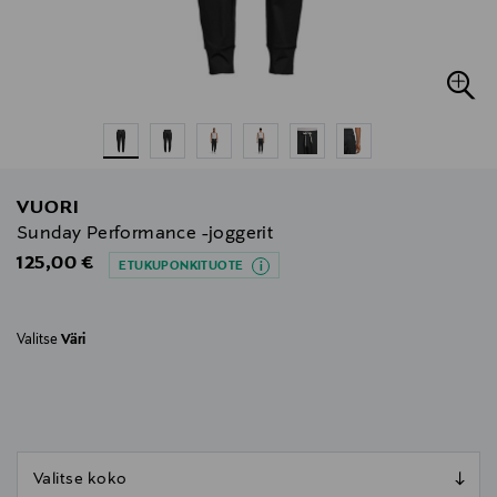
VUORI
Sunday Performance -joggerit
Original Price
125,00 €
ETUKUPONKITUOTE
Valitse
Väri
null
null