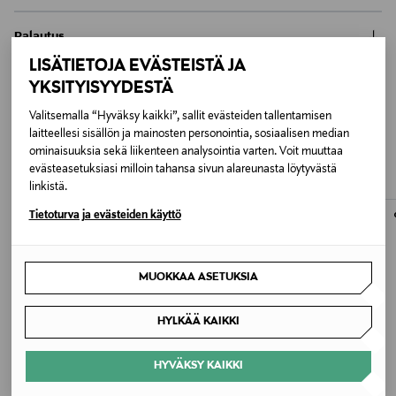
Nouto tavaratalosta
Palautus
Tuotenumero
0,00 €
LISÄTIETOJA EVÄSTEISTÄ JA
Meille on hyvin tärkeää, että olet tyytyväinen tilaukseesi. Voit
137897016
Toimitus automaattiin tai noutopisteeseen
YKSITYISYYDESTÄ
palauttaa tilaamasi tuotteen 30 vuorokauden kuluessa
0,00 € – 4,90 €
tuotteen vastaanottamisesta. Kosmetiikka- ja
Pakkauskoko
Valitsemalla “Hyväksy kaikki”, sallit evästeiden tallentamisen
SAATTAISIT TYKÄTÄ MYÖS
luontaistuotepakkaukset tulee palauttaa avaamattomissa
Kotiinkuljetus
laitteellesi sisällön ja mainosten personointia, sosiaalisen median
145 ml
alkuperäispakkauksissaan ja palautettavan tuotteen sinetin
7,90 €–50,00 € kuljetusyhtiöstä ja tuotteen koosta riippuen
NÄISTÄ
ominaisuuksia sekä liikenteen analysointia varten. Voit muuttaa
tulee olla ehjä. Avattua tuotetta ei voi palauttaa.
evästeasetuksiasi milloin tahansa sivun alareunasta löytyvästä
Pikatoimitus Wolt
Hiustyyppi
linkistä.
LUE TARKEMMAT PALAUTUSOHJEET
Alk. 6,90 €, kun toimitus on saatavilla valittuun
Normaalit hiukset
Tietoturva ja evästeiden käyttö
osoitteeseen.
Tyyppi
MUOKKAA ASETUKSIA
Tehohoito hiuksille
HYLKÄÄ KAIKKI
Väri
NOCOL
HYVÄKSY KAIKKI