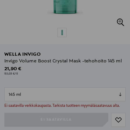
WELLA INVIGO
Invigo Volume Boost Crystal Mask -tehohoito 145 ml
Original Price
21,90 €
151,03 €/1l
null
null
Ei saatavilla verkkokaupasta. Tarkista tuotteen myymäläsaatavuus alta.
EI SAATAVILLA