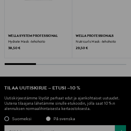
WELLA SYSTEM PROFESSIONAL
WELLA PROFESSIONALS
Hydrate Mask -tehohoito
Nutricurls Mask -tehohoito
Original Price
Original Price
38,50 €
29,50 €
TILAA UUTISKIRJE
–
ETUSI
–
10 %
Uutiskirjeestämme löydät parhaat edut ja ajankohtaiset uutuudet.
Uutena tilaajana lähetämme sinulle etukoodin, jolla saat 10 %:n
alennuksen normaalihintaisesta kertaostoksesta.
Suomeksi
På svenska