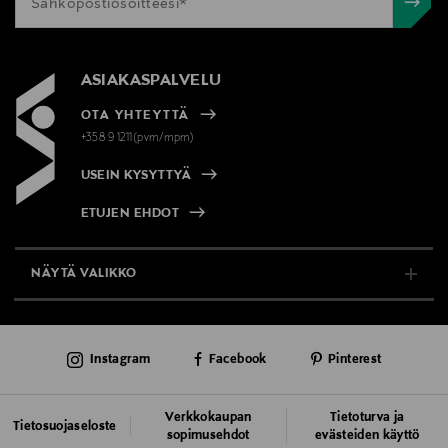
ASIAKASPALVELU
OTA YHTEYTTÄ
+358 9 1211(pvm/mpm)
USEIN KYSYTTYÄ
ETUJEN EHDOT
NÄYTÄ VALIKKO
TUKI & INFO
Instagram
Facebook
Pinterest
AJANKOHTAISTA
PALVELUT
Verkkokaupan
Tietoturva ja
Tietosuojaseloste
sopimusehdot
evästeiden käyttö