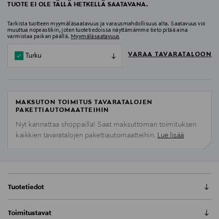
TUOTE EI OLE TÄLLÄ HETKELLÄ SAATAVANA.
Tarkista tuotteen myymäläsaatavuus ja varausmahdollisuus alta. Saatavuus voi
muuttua nopeastikin, joten tuotetiedoissa näyttämämme tieto pitää aina
varmistaa paikan päällä.
Myymäläsaatavuus
VARAA TAVARATALOON
Turku
MAKSUTON TOIMITUS TAVARATALOJEN
PAKETTIAUTOMAATTEIHIN
Nyt kannattaa shoppailla! Saat maksuttoman toimituksen
kaikkien tavaratalojen pakettiautomaatteihin.
Lue lisää
Tuotetiedot
Wella Invigo Volume Boost Crystal Mask -tehohoito
Toimitustavat
antaa tuuheutta ja rakennetta veltoille hiuksille.