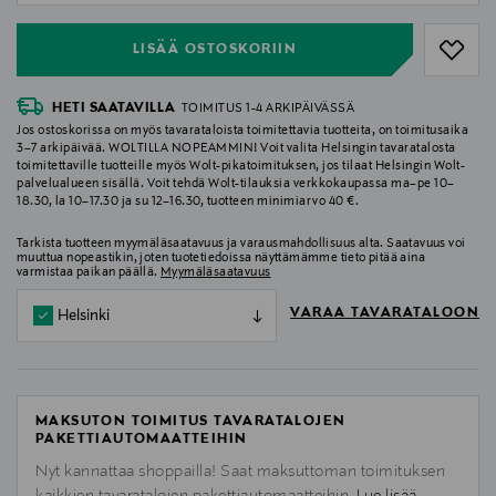
LISÄÄ OSTOSKORIIN
HETI SAATAVILLA
TOIMITUS 1-4 ARKIPÄIVÄSSÄ
Jos ostoskorissa on myös tavarataloista toimitettavia tuotteita, on toimitusaika
3–7 arkipäivää. WOLTILLA NOPEAMMIN! Voit valita Helsingin tavaratalosta
toimitettaville tuotteille myös Wolt-pikatoimituksen, jos tilaat Helsingin Wolt-
palvelualueen sisällä. Voit tehdä Wolt-tilauksia verkkokaupassa ma–pe 10–
18.30, la 10–17.30 ja su 12–16.30, tuotteen minimiarvo 40 €.
Tarkista tuotteen myymäläsaatavuus ja varausmahdollisuus alta. Saatavuus voi
muuttua nopeastikin, joten tuotetiedoissa näyttämämme tieto pitää aina
varmistaa paikan päällä.
Myymäläsaatavuus
VARAA TAVARATALOON
Helsinki
MAKSUTON TOIMITUS TAVARATALOJEN
PAKETTIAUTOMAATTEIHIN
Nyt kannattaa shoppailla! Saat maksuttoman toimituksen