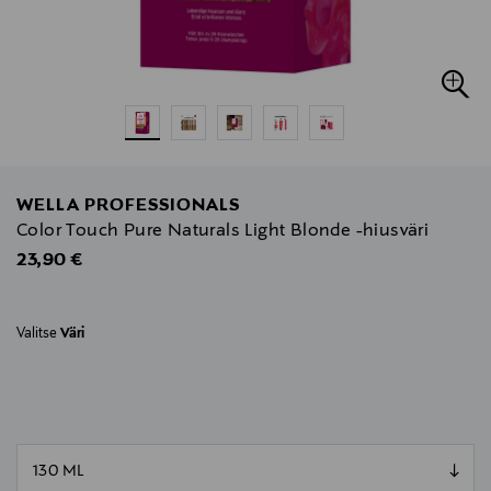
WELLA PROFESSIONALS
Color Touch Pure Naturals Light Blonde -hiusväri
Original Price
23,90 €
Valitse
Väri
null
null