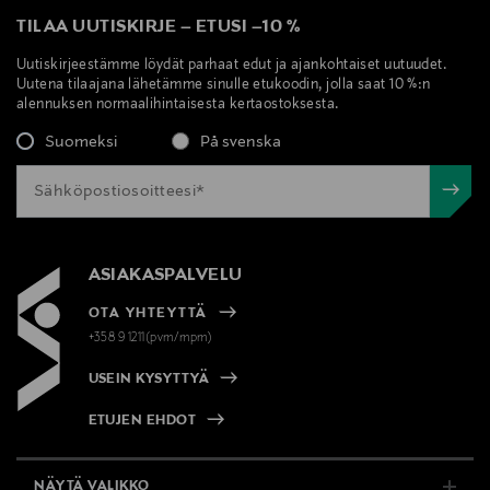
TILAA UUTISKIRJE
–
ETUSI
–
10 %
Valmistajan tuotenumero
Uutiskirjeestämme löydät parhaat edut ja ajankohtaiset uutuudet.
99350167743
Uutena tilaajana lähetämme sinulle etukoodin, jolla saat 10 %:n
alennuksen normaalihintaisesta kertaostoksesta.
Valmistaja
Suomeksi
På svenska
Wella Finland Oy
Valmistajan osoite
Bulevardi 21, 00180, Helsinki, Finland
ASIAKASPALVELU
OTA YHTEYTTÄ
Digitaalinen osoite
+358 9 1211(pvm/mpm)
https://www.wella.com/professional/fi-FI/contact-us
USEIN KYSYTTYÄ
Avainsanat
ETUJEN EHDOT
Wella Professional, hiusväri, kestosävyte, hiukset
NÄYTÄ VALIKKO