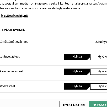
0,00 €
tia, sosiaalisen median ominaisuuksia sekä liikenteen analysointia varten. Voit 
uksiasi milloin tahansa sivun alareunasta löytyvästä linkistä.
inen tilaukseesi. Voit palauttaa tilaamasi tuotteen 30 vuorokauden ku
 ja evästeiden käyttö
0,00 € – 4,90 €
lee palauttaa avaamattomissa alkuperäispakkauksissaan ja palautetta
ÖS NÄISTÄ
7,90 €–50,00 € kuljetusyhtiöstä ja 
SE EVÄSTERYHMIÄ
ttämättömät evästeet
Aina hyv
Alk. 6,90 €, kun toimitus on saatavi
autusevästeet
Hylkää
Hyväk
kkinointievästeet
Hylkää
Hyväk
astoevästeet
Hylkää
Hyväk
HYVÄKSY 
HYLKÄÄ KAIKKI