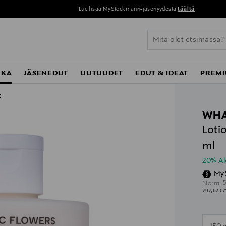
Lue lisää MyStockmann-jäsenyydestä
täältä
KKA
JÄSENEDUT
UUTUUDET
EDUT & IDEAT
PREMI
t
WH
Loti
ml
20% A
My
O
Norm.
292,67 €/
n