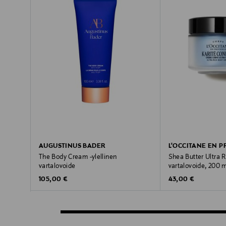
AUGUSTINUS BADER
L'OCCITANE EN 
The Body Cream -ylellinen
Shea Butter Ultra 
vartalovoide
vartalovoide, 200 m
Original Price
Original Price
105,00 €
43,00 €