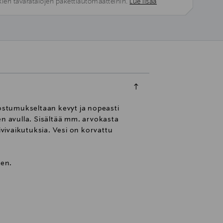
kien tavaratalojen pakettiautomaatteihin.
Lue lisää
oostumukseltaan kevyt ja nopeasti
en avulla. Sisältää mm. arvokasta
vivaikutuksia.​ ​Vesi on korvattu
een.