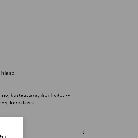
Finland
io, kosteuttava, ihonhoito, k-
nen, korealaista
sten