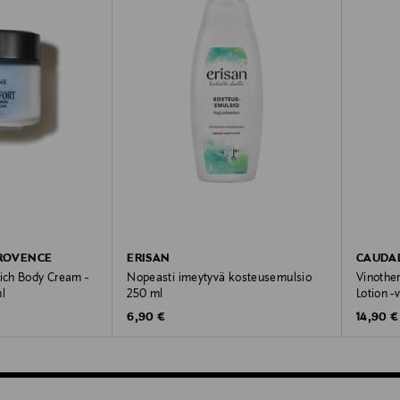
PROVENCE
ERISAN
CAUDAL
Rich Body Cream -
Nopeasti imeytyvä kosteusemulsio
Vinothe
l
250 ml
Lotion -
Original Price
Original
6,90 €
14,90 €