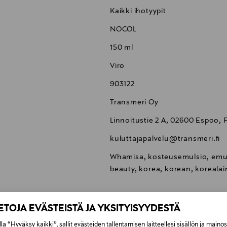
Kaikki ihotyypit
NOCOL
150 ml
Viro
903122
Transmeri Oy
Linnoitustie 2 A, 02600 Espoo, 
kuluttajapalvelu@transmeri.fi
Whamisa, kosteusemulsio, emuls
beauty, korea, korean, korealai
IETOJA EVÄSTEISTÄ JA YKSITYISYYDESTÄ
la “Hyväksy kaikki”, sallit evästeiden tallentamisen laitteellesi sisällön ja maino