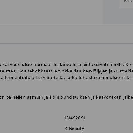
kaik
kasvoemulsio normaalille, kuivalle ja pintakuivalle iholle. K
teuttaa ihoa tehokkaasti arvokkaiden kasviöljyjen ja -uutteid
kä fermentoituja kasviuutteita, jotka tehostavat emulsion aktii
oon painellen aamuin ja illoin puhdistuksen ja kasvoveden jälk
151492891
K-Beauty