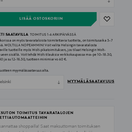
ml
ull
LISÄÄ OSTOSKORIIN
ETI SAATAVILLA
TOIMITUS 1-4 ARKIPÄIVÄSSÄ
korissa on myös tavarataloista toimitettavia tuotteita, on toimitusaika 3–7
ää. WOLTILLA NOPEAMMIN! Voit valita Helsingin tavaratalosta
aville tuotteille myös Wolt-pikatoimituksen, jos tilaat Helsingin Wolt-
lueen sisällä. Voit tehdä Wolt-tilauksia verkkokaupassa ma–pe 10–18.30,
.30 ja su 12–16.30, tuotteen minimiarvo 40 €.
 tuotteen myymäläsaatavuus alta.
MYYMÄLÄSAATAVUUS
elsinki
SUTON TOIMITUS TAVARATALOJEN
ETTIAUTOMAATTEIHIN
kannattaa shoppailla! Saat maksuttoman toimituksen