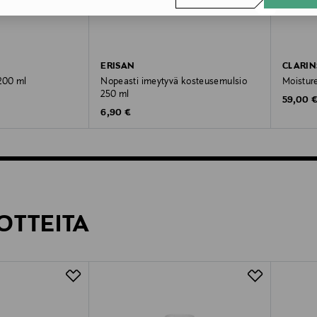
ERISAN
CLARIN
200 ml
Nopeasti imeytyvä kosteusemulsio
Moisture
250 ml
Original
59,00 
Original Price
6,90 €
OTTEITA