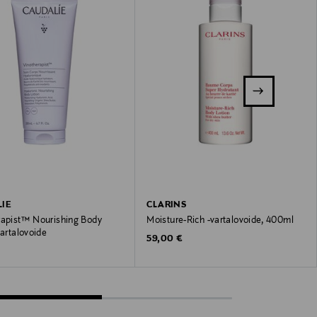
IE
CLARINS
rapist™ Nourishing Body
Moisture-Rich -vartalovoide, 400ml
vartalovoide
Original Price
59,00 €
 Price