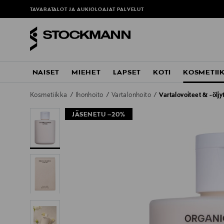
TAVARATALOT JA AUKIOLOAJAT
PALVELUT
NAISET
MIEHET
LAPSET
KOTI
KOSMETII
Kosmetiikka
Ihonhoito
Vartalonhoito
Vartalovoiteet & -öljy
JÄSENETU –20%