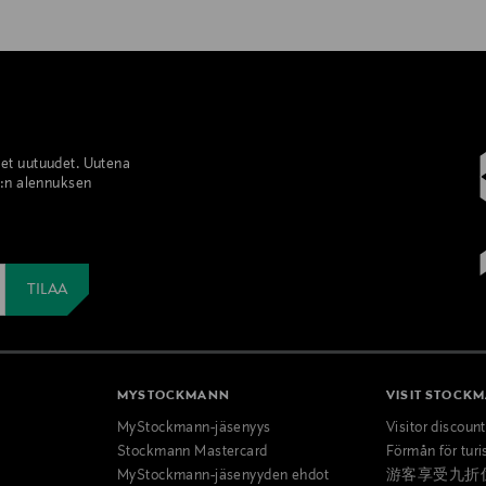
set uutuudet. Uutena
%:n alennuksen
MYSTOCKMANN
VISIT STOCK
MyStockmann-jäsenyys
Visitor discoun
Stockmann Mastercard
Förmån för turi
MyStockmann-jäsenyyden ehdot
游客享受九折