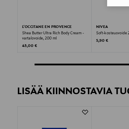
L'OCCITANE EN PROVENCE
NIVEA
Shea Butter Ultra Rich Body Cream -
Soft-kosteusvoide 
vartalovoide, 200 ml
Original Price
5,90 €
Original Price
43,00 €
LISÄÄ KIINNOSTAVIA TU