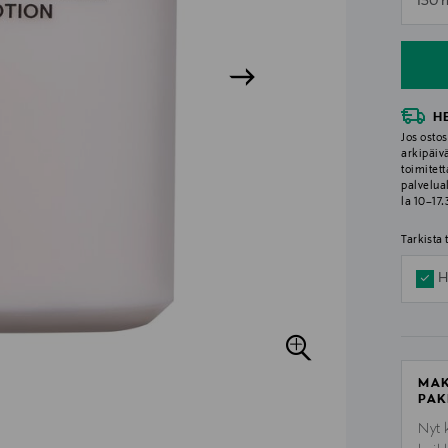
150 
n
H
Jos ostos
arkipäiv
toimitett
palvelua
la 10–17
Tarkista
H
MAK
PAK
Nyt 