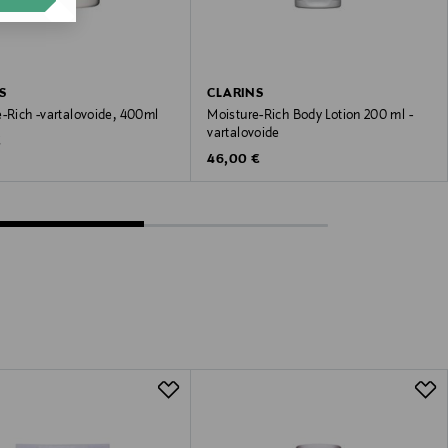
S
CLARINS
-Rich -vartalovoide, 400ml
Moisture-Rich Body Lotion 200 ml -
vartalovoide
 Price
€
Original Price
46,00 €