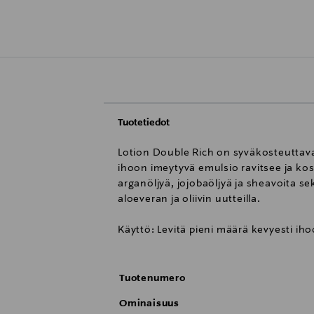
Tuotetiedot
Lotion Double Rich on syväkosteuttava 
ihoon imeytyvä emulsio ravitsee ja kos
arganöljyä, jojobaöljyä ja sheavoita se
aloeveran ja oliivin uutteilla.
Käyttö: Levitä pieni määrä kevyesti ih
Tuotenumero
Ominaisuus