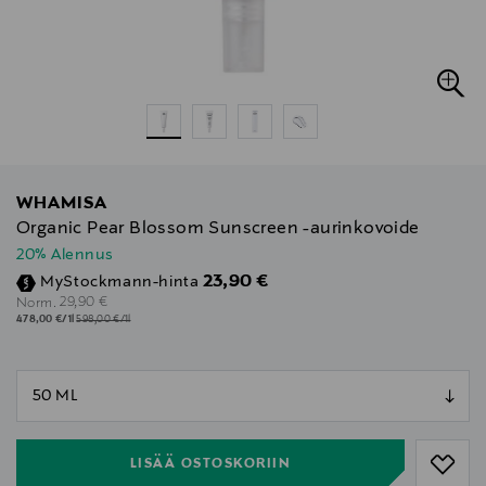
WHAMISA
Organic Pear Blossom Sunscreen -aurinkovoide
20% Alennus
Discounted Price
23,90 €
MyStockmann-hinta
Original Price
29,90 €
Norm.
478,00 €/1l
598,00 €/1l
null
null
LISÄÄ OSTOSKORIIN