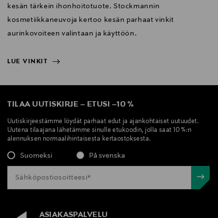
kesän tärkein ihonhoitotuote. Stockmannin
kosmetiikkaneuvoja kertoo kesän parhaat vinkit
aurinkovoiteen valintaan ja käyttöön.
LUE VINKIT
NÄYTÄ VÄHEMMÄN
LUE VINKIT
TILAA UUTISKIRJE
–
ETUSI
–
10 %
Uutiskirjeestämme löydät parhaat edut ja ajankohtaiset uutuudet.
Uutena tilaajana lähetämme sinulle etukoodin, jolla saat 10 %:n
alennuksen normaalihintaisesta kertaostoksesta.
Suomeksi
På svenska
ASIAKASPALVELU