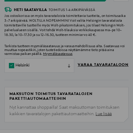
HETI SAATAVILLA
TOIMITUS 1-4 ARKIPÄIVÄSSÄ
Jos ostoskorissa on myös tavarataloista toimitettavia tuotteita, on toimitusaika
3–7 arkipäivää. WOLTILLA NOPEAMMIN! Voit valita Helsingin tavaratalosta
toimitettaville tuotteille myös Wolt-pikatoimituksen, jos tilaat Helsingin Wolt-
palvelualueen sisällä. Voit tehdä Wolt-tilauksia verkkokaupassa ma–pe 10–
18.30, la 10–17.30 ja su 12–16.30, tuotteen minimiarvo 40 €.
Tarkista tuotteen myymäläsaatavuus ja varausmahdollisuus alta. Saatavuus voi
muuttua nopeastikin, joten tuotetiedoissa näyttämämme tieto pitää aina
varmistaa paikan päällä.
Myymäläsaatavuus
VARAA TAVARATALOON
Helsinki
MAKSUTON TOIMITUS TAVARATALOJEN
PAKETTIAUTOMAATTEIHIN
Nyt kannattaa shoppailla! Saat maksuttoman toimituksen
kaikkien tavaratalojen pakettiautomaatteihin.
Lue lisää