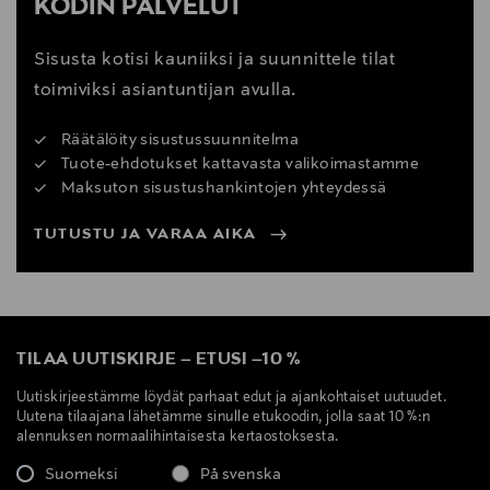
KODIN PALVELUT
Sisusta kotisi kauniiksi ja suunnittele tilat
toimiviksi asiantuntijan avulla.
Räätälöity sisustussuunnitelma
Tuote-ehdotukset kattavasta valikoimastamme
Maksuton sisustushankintojen yhteydessä
TUTUSTU JA VARAA AIKA
TILAA UUTISKIRJE
–
ETUSI
–
10 %
Uutiskirjeestämme löydät parhaat edut ja ajankohtaiset uutuudet.
Uutena tilaajana lähetämme sinulle etukoodin, jolla saat 10 %:n
alennuksen normaalihintaisesta kertaostoksesta.
Suomeksi
På svenska