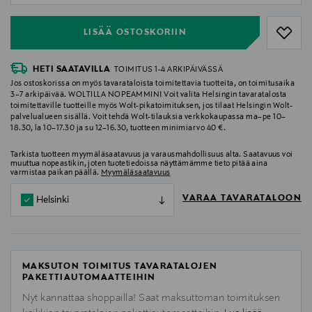
LISÄÄ OSTOSKORIIN
HETI SAATAVILLA
TOIMITUS 1-4 ARKIPÄIVÄSSÄ
Jos ostoskorissa on myös tavarataloista toimitettavia tuotteita, on toimitusaika
3–7 arkipäivää. WOLTILLA NOPEAMMIN! Voit valita Helsingin tavaratalosta
toimitettaville tuotteille myös Wolt-pikatoimituksen, jos tilaat Helsingin Wolt-
palvelualueen sisällä. Voit tehdä Wolt-tilauksia verkkokaupassa ma–pe 10–
18.30, la 10–17.30 ja su 12–16.30, tuotteen minimiarvo 40 €.
Tarkista tuotteen myymäläsaatavuus ja varausmahdollisuus alta. Saatavuus voi
muuttua nopeastikin, joten tuotetiedoissa näyttämämme tieto pitää aina
varmistaa paikan päällä.
Myymäläsaatavuus
VARAA TAVARATALOON
Helsinki
MAKSUTON TOIMITUS TAVARATALOJEN
PAKETTIAUTOMAATTEIHIN
Nyt kannattaa shoppailla! Saat maksuttoman toimituksen