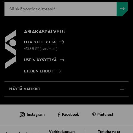
ASIAKASPALVELU
OTA YHTEYTTÄ
+358 9 1211(pvm/mpm)
USEIN KYSYTTYÄ
ETUJEN EHDOT
NÄYTÄ VALIKKO
TUKI & INFO
Instagram
Facebook
Pinterest
AJANKOHTAISTA
PALVELUT
Verkkokaupan
Tietoturva ja