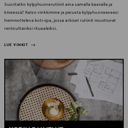
Suoritatko kylpyhuonerutiinit aina samalla kaavalla ja
kiireessä? Katso vinkkimme ja perusta kylpyhuoneeseesi
hemmotteleva koti-spa, jossa arkiset rutiinit muuttuvat
rentouttaviksi rituaaleiksi.
LUE VINKIT
NÄYTÄ VÄHEMMÄN
LUE VINKIT