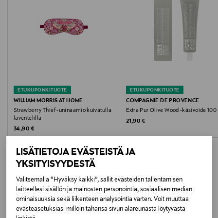
Väri
MULTICOLOR
Koko
100 ml
ETUKUPONKITUOTE
ETUKUPONKITUOTE
Valmistusmaa
WILLIAM MORRIS AT HOME
COMPAGNIE DE PROVENCE
Strawberry Thief -uninaamio kuivatulla
Extra Pur Olive Wood -käsivoide 100
Kiina
laventelilla
Original Price
21,90 €
Original Price
34,90 €
Valmistajan tuotenumero
LISÄTIETOJA EVÄSTEISTÄ JA
23-FG2446
YKSITYISYYDESTÄ
Valmistaja
Valitsemalla “Hyväksy kaikki”, sallit evästeiden tallentamisen
laitteellesi sisällön ja mainosten personointia, sosiaalisen median
LISÄÄ KIINNOSTAVIA
Acc3ss Oy
ominaisuuksia sekä liikenteen analysointia varten. Voit muuttaa
evästeasetuksiasi milloin tahansa sivun alareunasta löytyvästä
TUOTTEITA
Valmistajan osoite