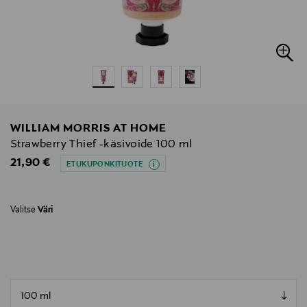
WILLIAM MORRIS AT HOME
Strawberry Thief -käsivoide 100 ml
Original Price
21,90 €
ETUKUPONKITUOTE
Valitse
Väri
null
null