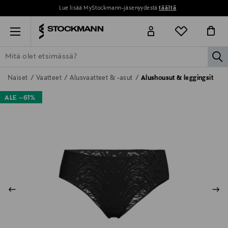
Lue lisää MyStockmann-jäsenyydestä
täältä
Menu
la
ETSI KAIKKI
NAISET
MIEHET
LAPSET
KOTI
KOSMETIIK
Naiset
Vaatteet
Alusvaatteet & -asut
Alushousut & leggingsit
ALE –61%