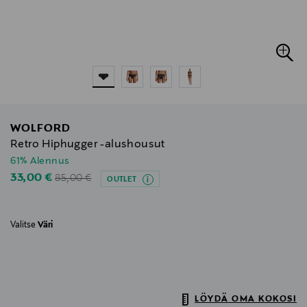
WOLFORD
Retro Hiphugger -alushousut
61% Alennus
Original Price
Discounted Price
33,00 €
85,00 €
OUTLET
Valitse
Väri
LÖYDÄ OMA KOKOSI