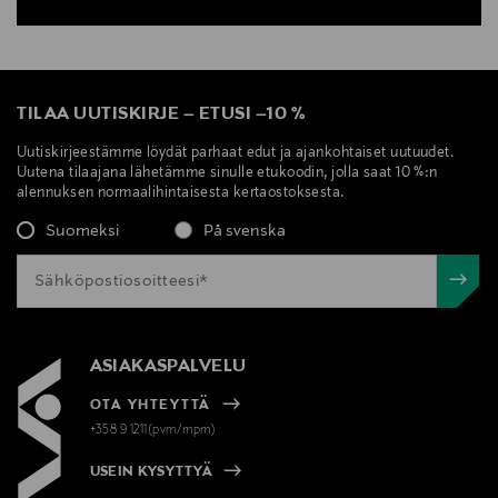
TILAA UUTISKIRJE
–
ETUSI
–
10 %
Uutiskirjeestämme löydät parhaat edut ja ajankohtaiset uutuudet.
Uutena tilaajana lähetämme sinulle etukoodin, jolla saat 10 %:n
alennuksen normaalihintaisesta kertaostoksesta.
Suomeksi
På svenska
ASIAKASPALVELU
OTA YHTEYTTÄ
+358 9 1211(pvm/mpm)
USEIN KYSYTTYÄ