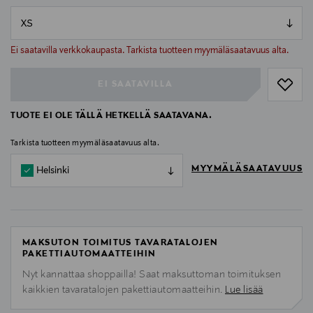
null
null
Ei saatavilla verkkokaupasta. Tarkista tuotteen myymäläsaatavuus alta.
EI SAATAVILLA
TUOTE EI OLE TÄLLÄ HETKELLÄ SAATAVANA.
Tarkista tuotteen myymäläsaatavuus alta.
MYYMÄLÄSAATAVUUS
Helsinki
MAKSUTON TOIMITUS TAVARATALOJEN
PAKETTIAUTOMAATTEIHIN
Nyt kannattaa shoppailla! Saat maksuttoman toimituksen
kaikkien tavaratalojen pakettiautomaatteihin.
Lue lisää