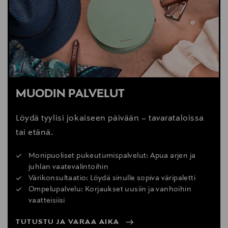
MUODIN PALVELUT
Löydä tyylisi jokaiseen päivään – tavarataloissa
tai etänä.
Monipuoliset pukeutumispalvelut: Apua arjen ja
juhlan vaatevalintoihin
Värikonsultaatio: Löydä sinulle sopiva väripaletti
Ompelupalvelu: Korjaukset uusiin ja vanhoihin
vaatteisiisi
TUTUSTU JA VARAA AIKA