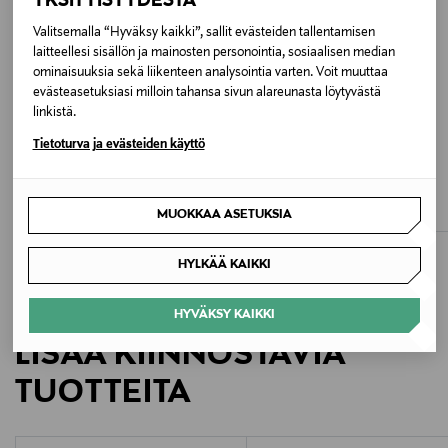
YKSITYISYYDESTÄ
Hoito-ohjeet
Valitsemalla “Hyväksy kaikki”, sallit evästeiden tallentamisen
Noudata tuotteen hoito- ja pesuohjeistuksia
laitteellesi sisällön ja mainosten personointia, sosiaalisen median
huolellisesti.
ominaisuuksia sekä liikenteen analysointia varten. Voit muuttaa
evästeasetuksiasi milloin tahansa sivun alareunasta löytyvästä
Väri
linkistä.
000 BLACK
Tietoturva ja evästeiden käyttö
ETUKUPONKITUOTE
ETUKUPONKITUOTE
SPEIDEL
SPEIDEL
Koko
Alushousut
Alushousut 2-pack
Original Price
Original Price
MUOKKAA ASETUKSIA
8,90 €
20,90 €
XS
HYLKÄÄ KAIKKI
Valmistusmaa
Kiina
HYVÄKSY KAIKKI
LISÄÄ KIINNOSTAVIA
Valmistajan tuotenumero
TUOTTEITA
4W2303
Valmistaja