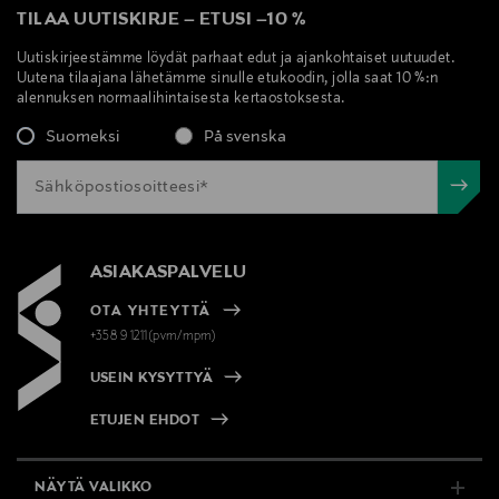
TILAA UUTISKIRJE
–
ETUSI
–
10 %
Uutiskirjeestämme löydät parhaat edut ja ajankohtaiset uutuudet.
Uutena tilaajana lähetämme sinulle etukoodin, jolla saat 10 %:n
alennuksen normaalihintaisesta kertaostoksesta.
Suomeksi
På svenska
ASIAKASPALVELU
OTA YHTEYTTÄ
+358 9 1211(pvm/mpm)
USEIN KYSYTTYÄ
ETUJEN EHDOT
NÄYTÄ VALIKKO