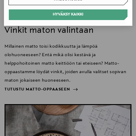
Koko
HYVÄKSY KAIKKI
Koti
170 x 240 cm
Vinkit maton valintaan
Valmistusmaa
Millainen matto toisi kodikkuutta ja lämpöä
Suomi
olohuoneeseen? Entä mikä olisi kestävä ja
Valmistajan tuotenumero
helppohoitoinen matto keittiöön tai eteiseen? Matto-
VP0492000438
oppaastamme löydät vinkit, joiden avulla valitset sopivan
maton jokaiseen huoneeseen.
Valmistaja
TUTUSTU MATTO-OPPAASEEN
Woodnotes Oy
NÄYTÄ VÄHEMMÄN
TUTUSTU MATTO-OPPAASEEN
Valmistajan osoite
Tallberginkatu 1 B, 119, FI-00180 Helsinki, Finland