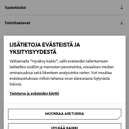
Tuotetiedot
Monivärisen Avenue maton epäsymmetrinen raidoitus
Toimitustavat
juoksee maton päästä päähän. Maton leveät,
rytmikkäät väriraidat poimivat ympäristöstä värejä
Automaatti tai noutopiste
yhtenäistäen sisustuskokonaisuutta. Matossa on
Toimitusaika 4-6 viikkoa
reunaommel ja ohut päätykäänne. Sisältää
LISÄTIETOJA EVÄSTEISTÄ JA
6,90 €
likaahylkivyyskäsittelyn. Paperinarumatot ovat
Inspiroidu
YKSITYISYYDESTÄ
antistaattisia ja sopivat allergikoille.
LUE KOKO TUOTEKUVAUS
Kotiinkuljetus
Valitsemalla “Hyväksy kaikki”, sallit evästeiden tallentamisen
Toimitusaika 4-6 viikkoa
laitteellesi sisällön ja mainosten personointia, sosiaalisen median
Tuotenumero
6,90 €
ominaisuuksia sekä liikenteen analysointia varten. Voit muuttaa
173847990
evästeasetuksiasi milloin tahansa sivun alareunasta löytyvästä
linkistä.
Materiaali
Tietoturva ja evästeiden käyttö
Puuvilla,Paperinaru
MUOKKAA ASETUKSIA
Väri
MULTICO
HYLKÄÄ KAIKKI