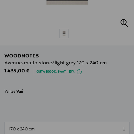
WOODNOTES
Avenue-matto stone/light grey 170 x 240 cm
Original Price
1 435,00 €
OSTA 1000€, SAAT –15%
Valitse
Väri
null
null