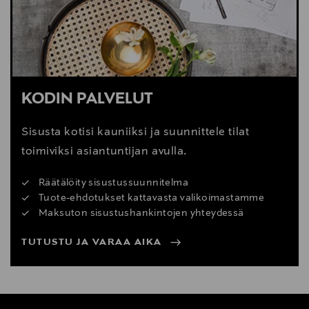
Digitaalinen osoite
woodnotes@woodnotes.fi
KODIN PALVELUT
Sisusta kotisi kauniiksi ja suunnittele tilat
toimiviksi asiantuntijan avulla.
Räätälöity sisustussuunnitelma
Tuote-ehdotukset kattavasta valikoimastamme
Maksuton sisustushankintojen yhteydessä
TUTUSTU JA VARAA AIKA