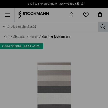
Lue lisää MyStockmann-jäsenyydestä
täältä
Menu
la
ETSI KAIKKI
NAISET
MIEHET
LAPSET
KOTI
KOSMETIIK
Koti
Sisustus
Matot
Sisal- & juuttimatot
OSTA 1000€, SAAT –15%