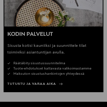
Digitaalinen osoite
woodnotes@woodnotes.fi
KODIN PALVELUT
Sisusta kotisi kauniiksi ja suunnittele tilat
toimiviksi asiantuntijan avulla.
Räätälöity sisustussuunnitelma
Tuote-ehdotukset kattavasta valikoimastamme
Maksuton sisustushankintojen yhteydessä
TUTUSTU JA VARAA AIKA