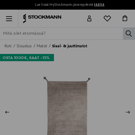
Lue lisää MyStockmann-jäsenyydestä
täältä
Menu
la
ETSI KAIKKI
NAISET
MIEHET
LAPSET
KOTI
KOSMETIIK
Koti
Sisustus
Matot
Sisal- & juuttimatot
OSTA 1000€, SAAT –15%