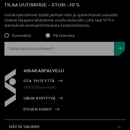
TILAA UUTISKIRJE
–
ETUSI
–
10 %
Uutiskirjeestämme löydät parhaat edut ja ajankohtaiset uutuudet.
Uutena tilaajana lähetämme sinulle etukoodin, jolla saat 10 %:n
alennuksen normaalihintaisesta kertaostoksesta.
Suomeksi
På svenska
ASIAKASPALVELU
OTA YHTEYTTÄ
+358 9 1211(pvm/mpm)
USEIN KYSYTTYÄ
ETUJEN EHDOT
NÄYTÄ VALIKKO