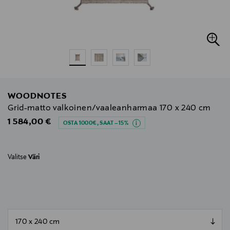
WOODNOTES
Grid-matto valkoinen/vaaleanharmaa 170 x 240 cm
Original Price
1 584,00 €
OSTA 1000€, SAAT –15%
Valitse
Väri
null
null