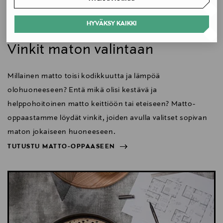
Koko
HYVÄKSY KAIKKI
Koti
170 x 240 cm
Vinkit maton valintaan
Valmistusmaa
Millainen matto toisi kodikkuutta ja lämpöä
Suomi
olohuoneeseen? Entä mikä olisi kestävä ja
Valmistajan tuotenumero
helppohoitoinen matto keittiöön tai eteiseen? Matto-
VP0492000608
oppaastamme löydät vinkit, joiden avulla valitset sopivan
maton jokaiseen huoneeseen.
Valmistaja
TUTUSTU MATTO-OPPAASEEN
Woodnotes Oy
NÄYTÄ VÄHEMMÄN
TUTUSTU MATTO-OPPAASEEN
Valmistajan osoite
Tallberginkatu 1 B, 119, FI-00180 Helsinki, Finland