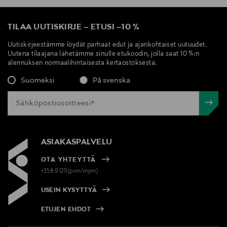
TILAA UUTISKIRJE
–
ETUSI
–
10 %
Uutiskirjeestämme löydät parhaat edut ja ajankohtaiset uutuudet.
Uutena tilaajana lähetämme sinulle etukoodin, jolla saat 10 %:n
alennuksen normaalihintaisesta kertaostoksesta.
Suomeksi
På svenska
ASIAKASPALVELU
OTA YHTEYTTÄ
+358 9 1211(pvm/mpm)
USEIN KYSYTTYÄ
ETUJEN EHDOT