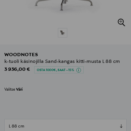
WOODNOTES
k-tuoli käsinojilla Sand-kangas kitti-musta L 88 cm
Original Price
3 936,00 €
OSTA 1000€, SAAT –15%
Valitse
Väri
null
null