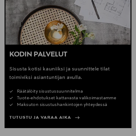
Digitaalinen osoite
woodnotes@woodnotes.fi
KODIN PALVELUT
Sisusta kotisi kauniiksi ja suunnittele tilat
toimiviksi asiantuntijan avulla.
Räätälöity sisustussuunnitelma
Tuote-ehdotukset kattavasta valikoimastamme
Maksuton sisustushankintojen yhteydessä
TUTUSTU JA VARAA AIKA