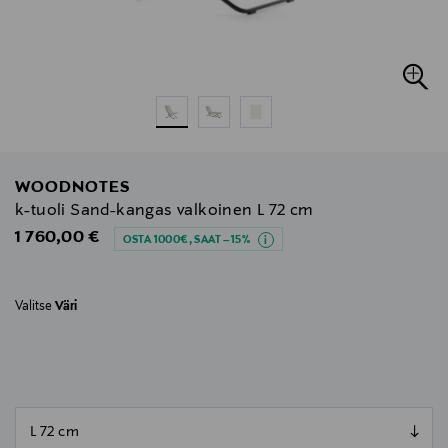
WOODNOTES
k-tuoli Sand-kangas valkoinen L 72 cm
Original Price
1 760,00 €
OSTA 1000€, SAAT –15%
Valitse
Väri
null
null