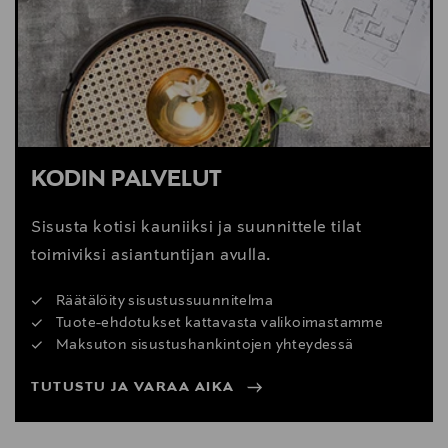
Digitaalinen osoite
woodnotes@woodnotes.fi
KODIN PALVELUT
Sisusta kotisi kauniiksi ja suunnittele tilat
toimiviksi asiantuntijan avulla.
Räätälöity sisustussuunnitelma
Tuote-ehdotukset kattavasta valikoimastamme
Maksuton sisustushankintojen yhteydessä
TUTUSTU JA VARAA AIKA