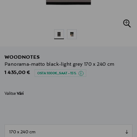
WOODNOTES
Panorama-matto black-light grey 170 x 240 cm
Original Price
1 435,00 €
OSTA 1000€, SAAT –15%
Valitse
Väri
null
null