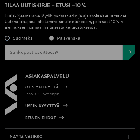
TILAA UUTISKIRJE
–
ETUSI
–
10 %
Uutiskirjeestämme löydät parhaat edut ja ajankohtaiset uutuudet.
Uutena tilaajana lähetämme sinulle etukoodin, jolla saat 10 %:n
alennuksen normaalihintaisesta kertaostoksesta.
Suomeksi
På svenska
ASIAKASPALVELU
OTA YHTEYTTÄ
+358 9 1211(pvm/mpm)
USEIN KYSYTTYÄ
ETUJEN EHDOT
NÄYTÄ VALIKKO