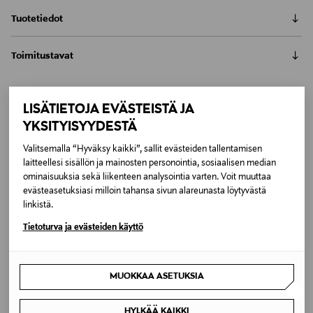
Tuotetiedot
Woodnotesin Panorama-maton rauhalliset raitakuviot
Toimitustavat
sitovat yhteen kaikki sisustuksesi värit. Panorama-
matossa on reunaommel ja ohut päätykäänne.
Automaatti tai noutopiste
Paperinarumatto on antistaattinen ja sopii allergikoille.
Toimitusaika 4-6 viikkoa
Sisältää likaahylkivyyskäsittelyn.
LISÄTIETOJA EVÄSTEISTÄ JA
6,90 €
Inspiroidu
YKSITYISYYDESTÄ
Kotiinkuljetus
Tuotenumero
Valitsemalla “Hyväksy kaikki”, sallit evästeiden tallentamisen
Toimitusaika 4-6 viikkoa
laitteellesi sisällön ja mainosten personointia, sosiaalisen median
173847976
6,90 €
ominaisuuksia sekä liikenteen analysointia varten. Voit muuttaa
evästeasetuksiasi milloin tahansa sivun alareunasta löytyvästä
Materiaali
linkistä.
Puuvilla,Paperinaru
Tietoturva ja evästeiden käyttö
Väri
MUOKKAA ASETUKSIA
MULTICO
HYLKÄÄ KAIKKI