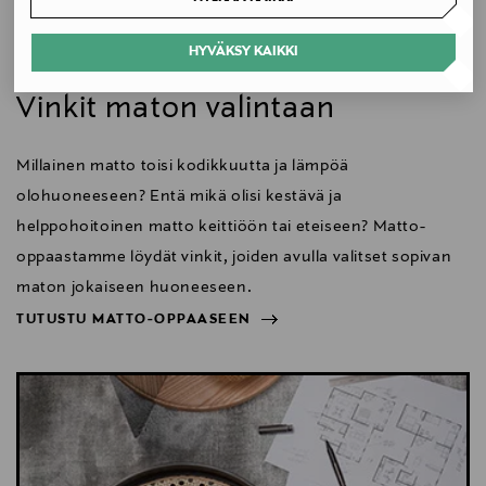
Koko
170 x 240 cm
HYVÄKSY KAIKKI
Koti
Valmistusmaa
Vinkit maton valintaan
Suomi
Millainen matto toisi kodikkuutta ja lämpöä
Valmistajan tuotenumero
olohuoneeseen? Entä mikä olisi kestävä ja
VP0492000436
helppohoitoinen matto keittiöön tai eteiseen? Matto-
oppaastamme löydät vinkit, joiden avulla valitset sopivan
Valmistaja
maton jokaiseen huoneeseen.
Woodnotes Oy
TUTUSTU MATTO-OPPAASEEN
NÄYTÄ VÄHEMMÄN
Valmistajan osoite
TUTUSTU MATTO-OPPAASEEN
Tallberginkatu 1 B, 119, FI-00180 Helsinki, Finland
Digitaalinen osoite
woodnotes@woodnotes.fi