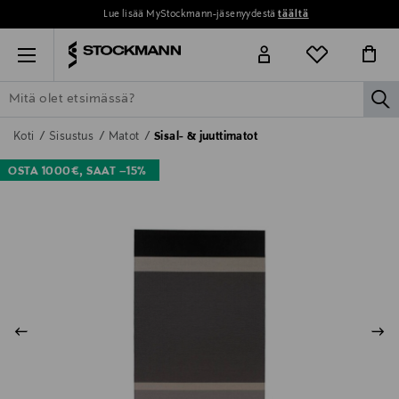
Lue lisää MyStockmann-jäsenyydestä
täältä
Menu
la
ETSI KAIKKI
NAISET
MIEHET
LAPSET
KOTI
KOSMETIIK
Koti
Sisustus
Matot
Sisal- & juuttimatot
OSTA 1000€, SAAT –15%