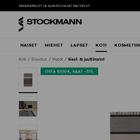
TAVARATALOT JA AUKIOLOAJAT
PALVELUT
NAISET
MIEHET
LAPSET
KOTI
KOSMETII
Koti
Sisustus
Matot
Sisal- & juuttimatot
OSTA 1000€, SAAT –15%