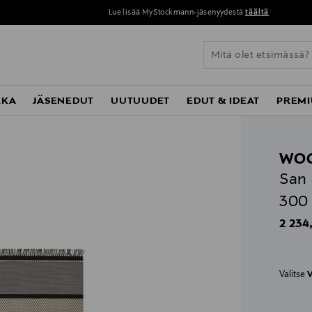
Lue lisää MyStockmann-jäsenyydestä
täältä
KKA
JÄSENEDUT
UUTUUDET
EDUT & IDEAT
PREMI
WO
San 
300
Origin
2 234
Valitse
V