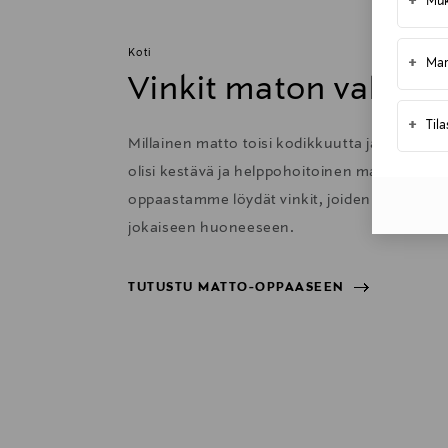
+
Muk
Toimitusaika 4-6 viikkoa
Koti
+
Mar
Vinkit maton valinta
+
Til
Millainen matto toisi kodikkuutta ja lämpöä
olisi kestävä ja helppohoitoinen matto keitti
oppaastamme löydät vinkit, joiden avulla val
jokaiseen huoneeseen.
TUTUSTU MATTO-OPPAASEEN