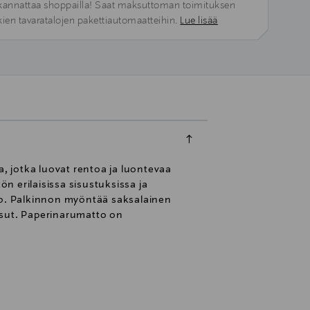
kannattaa shoppailla! Saat maksuttoman toimituksen
kien tavaratalojen pakettiautomaatteihin.
Lue lisää
a, jotka luovat rentoa ja luontevaa
n erilaisissa sisustuksissa ja
nto. Palkinnon myöntää saksalainen
sut. Paperinarumatto on