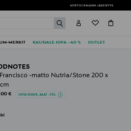
MYSTOCKMANN-JÄSENYYS
label.header.go
UM-MERKIT
KAUSIALE JOPA –40 %
OUTLET
ODNOTES
Francisco -matto Nutria/Stone 200 x
 cm
al Price
,00 €
OSTA 1000€, SAAT –15%
äri