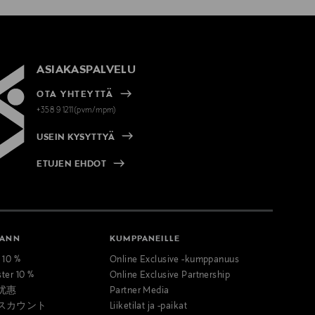
ASIAKASPALVELU
OTA YHTEYTTÄ
+358 9 1211(pvm/mpm)
USEIN KYSYTTYÄ
ETUJEN EHDOT
MANN
KUMPPANEILLE
t 10 %
Online Exclusive -kumppanuus
ster 10 %
Online Exclusive Partnership
优惠
Partner Media
スカウント
Liiketilat ja -paikat