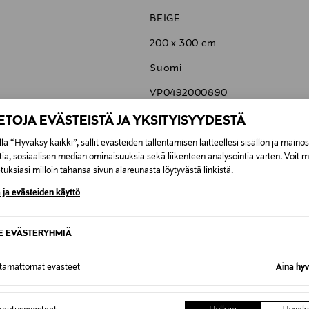
BEIGE
200 x 300 cm
Suomi
VP0492000890
Woodnotes Oy
IETOJA EVÄSTEISTÄ JA YKSITYISYYDESTÄ
Tallberginkatu 1 B, 119, FI-00180
la “Hyväksy kaikki”, sallit evästeiden tallentamisen laitteellesi sisällön ja maino
tia, sosiaalisen median ominaisuuksia sekä liikenteen analysointia varten. Voit 
woodnotes@woodnotes.fi
uksiasi milloin tahansa sivun alareunasta löytyvästä linkistä.
 ja evästeiden käyttö
SE EVÄSTERYHMIÄ
6,90 €
ttämättömät evästeet
Aina hyv
6,90 €