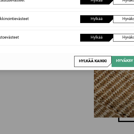
Inspiroidu
autusevästeet
Hylkää
Hyväk
kkinointievästeet
Hylkää
Hyväk
an
astoevästeet
Hylkää
Hyväk
 olohuoneeseen? Entä mikä
öön tai eteiseen? Matto-
itset sopivan maton
HYVÄKSY 
HYLKÄÄ KAIKKI