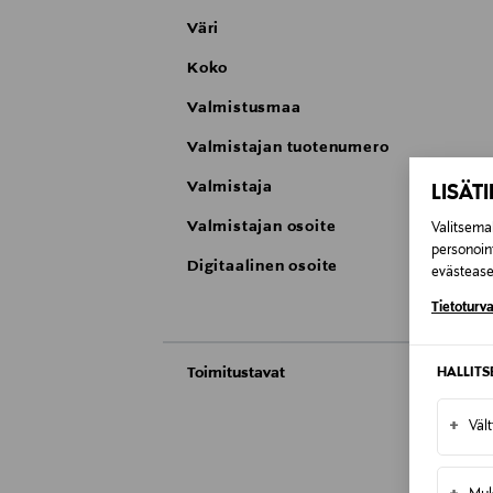
Väri
Koko
Valmistusmaa
Valmistajan tuotenumero
Valmistaja
LISÄT
Valmistajan osoite
Valitsemal
personoin
Digitaalinen osoite
evästeaset
Tietoturva
Toimitustavat
HALLIT
Automaatti tai noutopiste
+
Väl
Toimitusaika 4-6 viikkoa
Kotiinkuljetus