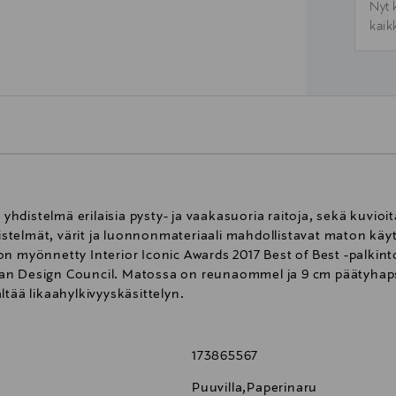
Nyt 
kaik
distelmä erilaisia pysty- ja vaakasuoria raitoja, sekä kuvioit
elmät, värit ja luonnonmateriaali mahdollistavat maton käytö
on myönnetty Interior Iconic Awards 2017 Best of Best -palki
man Design Council. Matossa on reunaommel ja 9 cm päätyhap
sältää likaahylkivyyskäsittelyn.
173865567
Puuvilla,Paperinaru