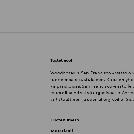
Tuotetiedot
Woodnotesin San Francisco -matto on yh
tunnelmaa sisustukseen. Kuosien yhdist
ympäristöissä.San Francisco -matolle 
muotoilua edistävä organisaatio Ger
antistaattinen ja sopii allergikoille. Si
Tuotenumero
Materiaali