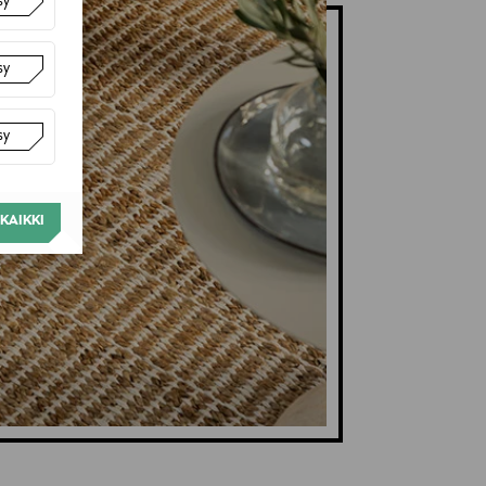
sy
sy
sy
KAIKKI