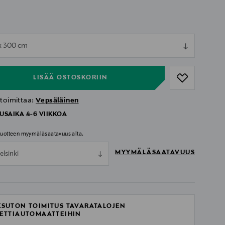
ull
x 300 cm
ull
LISÄÄ OSTOSKORIIN
 toimittaa:
Vepsäläinen
USAIKA 4-6 VIIKKOA
 tuotteen myymäläsaatavuus alta.
MYYMÄLÄSAATAVUUS
elsinki
SUTON TOIMITUS TAVARATALOJEN
ETTIAUTOMAATTEIHIN