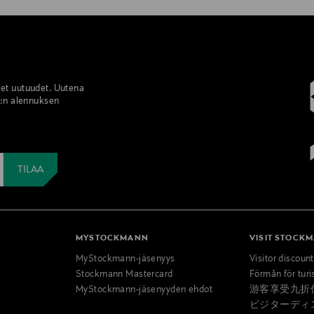
set uutuudet. Uutena
%:n alennuksen
MYSTOCKMANN
VISIT STOCK
MyStockmann-jäsenyys
Visitor discoun
Stockmann Mastercard
Förmån för turi
MyStockmann-jäsenyyden ehdot
游客享受九折
ビジターディ