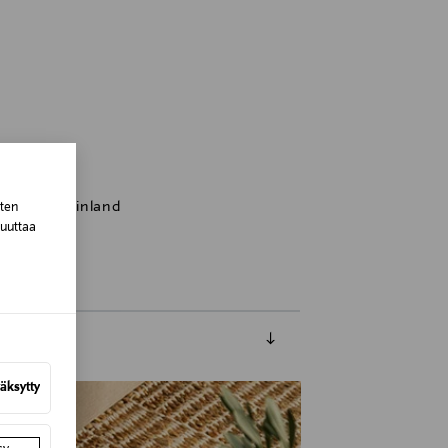
 Helsinki, Finland
sten
muuttaa
äksytty