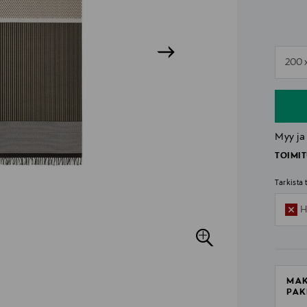
n
200 
n
Myy ja
TOIMIT
Tarkista
H
MAK
PAK