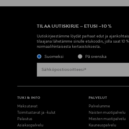
TILAA UUTISKIRJE
–
ETUSI
–
10 %
Uutiskirjeestämme löydät parhaat edut ja ajankohtai
tilaajana lähetämme sinulle etukoodin, jolla saat 10 
normaalihintaisesta kertaostoksesta.
Suomeksi
På svenska
TUKI & INFO
PALVELUT
Maksutavat
Palvelumme
Toimitustavat ja -kulut
Naisten muotipalvelu
Palautus
Miesten muotipalvelu
Asiakaspalvelu
Kauneuspalvelu