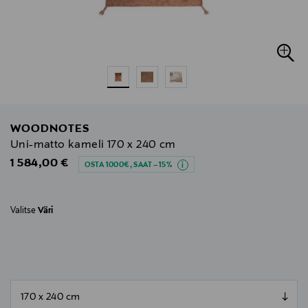
WOODNOTES
Uni-matto kameli 170 x 240 cm
Original Price
1 584,00 €
OSTA 1000€, SAAT –15%
Valitse
Väri
null
null