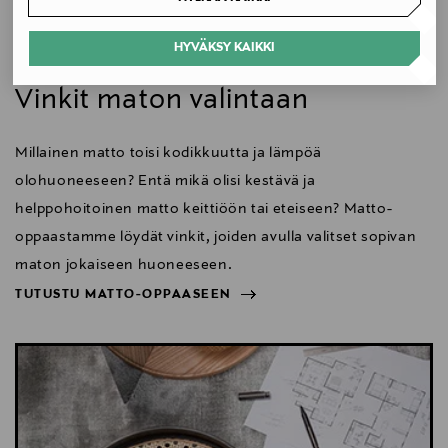
Koko
HYVÄKSY KAIKKI
Koti
170 x 240 cm
Vinkit maton valintaan
Valmistusmaa
Millainen matto toisi kodikkuutta ja lämpöä
Suomi
olohuoneeseen? Entä mikä olisi kestävä ja
Valmistajan tuotenumero
helppohoitoinen matto keittiöön tai eteiseen? Matto-
VP0492000596
oppaastamme löydät vinkit, joiden avulla valitset sopivan
maton jokaiseen huoneeseen.
Valmistaja
TUTUSTU MATTO-OPPAASEEN
Woodnotes Oy
NÄYTÄ VÄHEMMÄN
TUTUSTU MATTO-OPPAASEEN
Valmistajan osoite
Tallberginkatu 1 B, 119, FI-00180 Helsinki, Finland