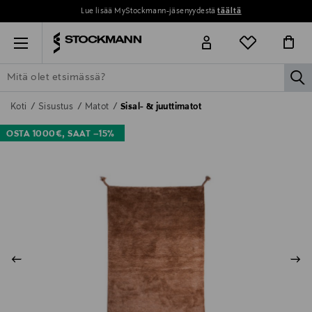
Lue lisää MyStockmann-jäsenyydestä
täältä
Menu
la
ETSI KAIKKI
NAISET
MIEHET
LAPSET
KOTI
KOSMETIIK
Koti
Sisustus
Matot
Sisal- & juuttimatot
OSTA 1000€, SAAT –15%