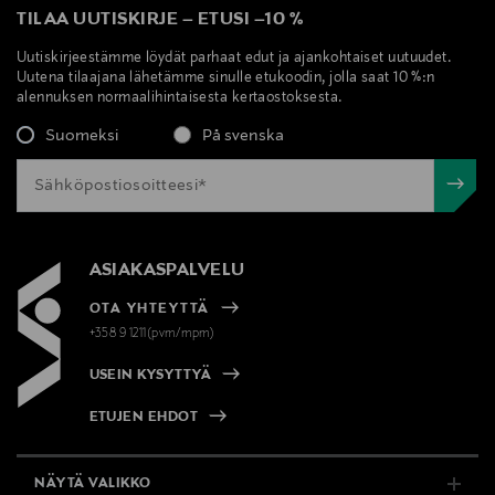
TILAA UUTISKIRJE
–
ETUSI
–
10 %
Uutiskirjeestämme löydät parhaat edut ja ajankohtaiset uutuudet.
Uutena tilaajana lähetämme sinulle etukoodin, jolla saat 10 %:n
alennuksen normaalihintaisesta kertaostoksesta.
Suomeksi
På svenska
ASIAKASPALVELU
OTA YHTEYTTÄ
+358 9 1211(pvm/mpm)
USEIN KYSYTTYÄ
ETUJEN EHDOT
NÄYTÄ VALIKKO